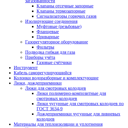
загазованности
Клапаны отсечные запорные
Клапаны термозапорные
Сигнализаторы горючих газов
Изолирующие соединения
Муфтовые (резьбовые)
Фланцевые
Приварные
Газорегуляторное оборудование
Фильтры
Подводка гибкая для газа
Приборы учёта
Газовые счётчики
Инструмент
Кабель саморегулирующийся
Колонки водоразборные и комплектующие
Люки, дождеприемники
Люки для смотровых колодцев
Люки полимерно-композитные для
смотровых колодцев
Люки чугунные для смотровых колодцев по
ГОСТ 3634-9
Дождеприемники чугунные для ливневых
колодцев
Материалы для теплоизоляции и уплотнения