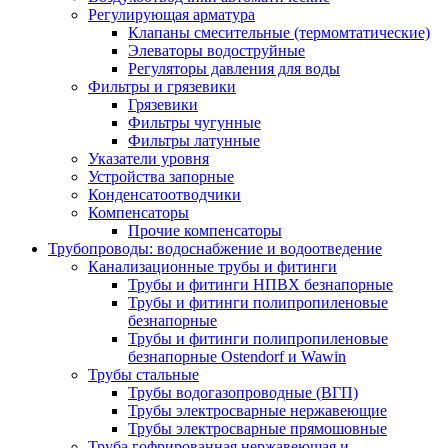
Регулирующая арматура
Клапаны смесительные (термомтатические)
Элеваторы водоструйные
Регуляторы давления для воды
Фильтры и грязевики
Грязевики
Фильтры чугунные
Фильтры латунные
Указатели уровня
Устройства запорные
Конденсатоотводчики
Компенсаторы
Прочие компенсаторы
Трубопроводы: водоснабжение и водоотведение
Канализационные трубы и фитинги
Трубы и фитинги НПВХ безнапорные
Трубы и фитинги полипропиленовые
безнапорные
Трубы и фитинги полипропиленовые
безнапорные Ostendorf и Wawin
Трубы стальные
Трубы водогазопроводные (ВГП)
Трубы электросварные нержавеющие
Трубы электросварные прямошовные
Труба гофрированная нержавеющая и