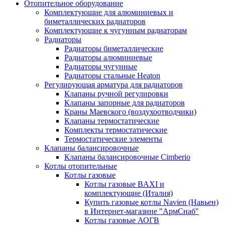
Отопительное оборудование
Комплектующие для алюминиевых и
биметаллических радиаторов
Комплектующие к чугунным радиаторам
Радиаторы
Радиаторы биметаллические
Радиаторы алюминиевые
Радиаторы чугунные
Радиаторы стальные Heaton
Регулирующая арматура для радиаторов
Клапаны ручной регулировки
Клапаны запорные для радиаторов
Краны Маевского (воздухоотводчики)
Клапаны термостатические
Комплекты термостатические
Термостатические элементы
Клапаны балансировочные
Клапаны балансировочные Cimberio
Котлы отопительные
Котлы газовые
Котлы газовые BAXI и
комплектующие (Италия)
Купить газовые котлы Navien (Навьен)
в Интернет-магазине "АрмСнаб"
Котлы газовые АОГВ