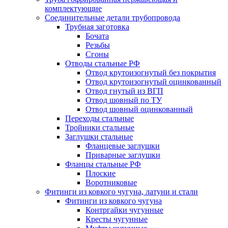
комплектующие
Соединительные детали трубопровода
Трубная заготовка
Бочата
Резьбы
Сгоны
Отводы стальные РФ
Отвод крутоизогнутый без покрытия
Отвод крутоизогнутый оцинкованный
Отвод гнутый из ВГП
Отвод шовный по ТУ
Отвод шовный оцинкованный
Переходы стальные
Тройники стальные
Заглушки стальные
Фланцевые заглушки
Приварные заглушки
Фланцы стальные РФ
Плоские
Воротниковые
Фитинги из ковкого чугуна, латуни и стали
Фитинги из ковкого чугуна
Контргайки чугунные
Кресты чугунные