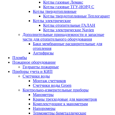
Котлы газовые Лемакс
Котлы газовые ТГУ-НОРД С
Котлы твердотопливные
Котлы твердотопливные Теплогарант
Котлы электрические
Котлы отопительные ГАЛАН
Котлы электрические Navien
Дополнительные принадлежности и запасные
части для отопительного оборудования
Баки мембранные расширительные для
отопления
Антифризы
Пломбы
Пожарное оборудование
Гидранты пожарные
Приборы учета и КИП
Счетчики воды
Монтаж счетчиков
Счетчики воды Groen
Контрольно-измерительные приборы
Манометры
Краны трехходовые для манометров
Комплектующие к манометрам
Напоромеры
Термометры биметаллические