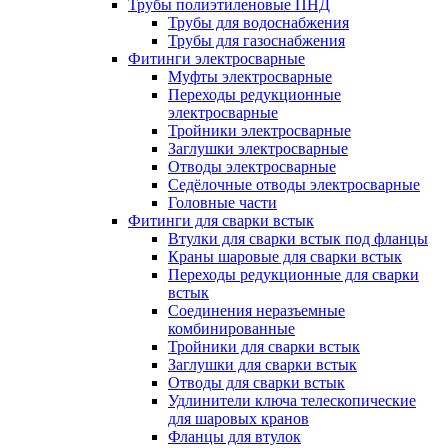
Трубы полиэтиленовые ПНД
Трубы для водоснабжения
Трубы для газоснабжения
Фитинги электросварные
Муфты электросварные
Переходы редукционные
электросварные
Тройники электросварные
Заглушки электросварные
Отводы электросварные
Седёлочные отводы электросварные
Головные части
Фитинги для сварки встык
Втулки для сварки встык под фланцы
Краны шаровые для сварки встык
Переходы редукционные для сварки
встык
Соединения неразъемные
комбинированные
Тройники для сварки встык
Заглушки для сварки встык
Отводы для сварки встык
Удлинители ключа телескопические
для шаровых кранов
Фланцы для втулок