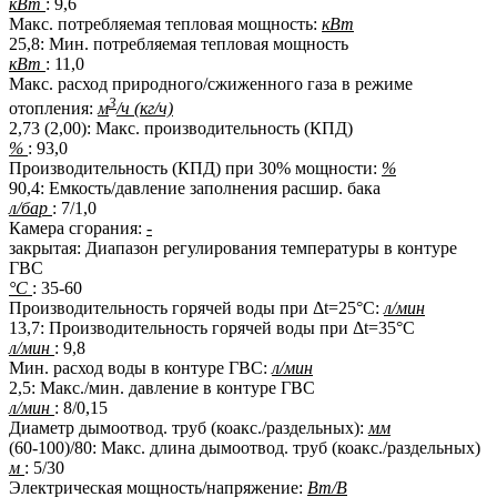
кВт
: 9,6
Макс. потребляемая тепловая мощность:
кВт
25,8: Мин. потребляемая тепловая мощность
кВт
: 11,0
Макс. расход природного/сжиженного газа в режиме
3
отопления:
м
/ч (кг/ч)
2,73 (2,00): Макс. производительность (КПД)
%
: 93,0
Производительность (КПД) при 30% мощности:
%
90,4: Емкость/давление заполнения расшир. бака
л/бар
: 7/1,0
Камера сгорания:
-
закрытая: Диапазон регулирования температуры в контуре
ГВС
°С
: 35-60
Производительность горячей воды при Δt=25°C:
л/мин
13,7: Производительность горячей воды при Δt=35°C
л/мин
: 9,8
Мин. расход воды в контуре ГВС:
л/мин
2,5: Макс./мин. давление в контуре ГВС
л/мин
: 8/0,15
Диаметр дымоотвод. труб (коакс./раздельных):
мм
(60-100)/80: Макс. длина дымоотвод. труб (коакс./раздельных)
м
: 5/30
Электрическая мощность/напряжение:
Вт/В