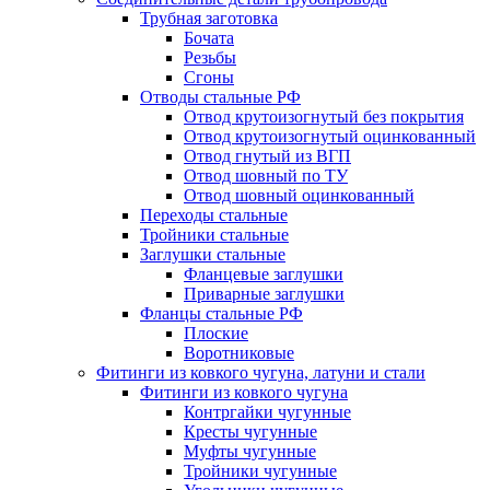
Трубная заготовка
Бочата
Резьбы
Сгоны
Отводы стальные РФ
Отвод крутоизогнутый без покрытия
Отвод крутоизогнутый оцинкованный
Отвод гнутый из ВГП
Отвод шовный по ТУ
Отвод шовный оцинкованный
Переходы стальные
Тройники стальные
Заглушки стальные
Фланцевые заглушки
Приварные заглушки
Фланцы стальные РФ
Плоские
Воротниковые
Фитинги из ковкого чугуна, латуни и стали
Фитинги из ковкого чугуна
Контргайки чугунные
Кресты чугунные
Муфты чугунные
Тройники чугунные