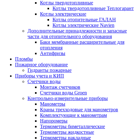
Котлы твердотопливные
Котлы твердотопливные Теплогарант
Котлы электрические
Котлы отопительные ГАЛАН
Котлы электрические Navien
Дополнительные принадлежности и запасные
части для отопительного оборудования
Баки мембранные расширительные для
отопления
Антифризы
Пломбы
Пожарное оборудование
Гидранты пожарные
Приборы учета и КИП
Счетчики воды
Монтаж счетчиков
Счетчики воды Groen
Контрольно-измерительные приборы
Манометры
Краны трехходовые для манометров
Комплектующие к манометрам
Напоромеры
Термометры биметаллические
Термометры жидкостные
Термометры накладные