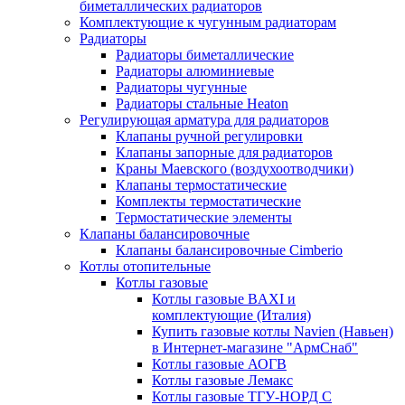
биметаллических радиаторов
Комплектующие к чугунным радиаторам
Радиаторы
Радиаторы биметаллические
Радиаторы алюминиевые
Радиаторы чугунные
Радиаторы стальные Heaton
Регулирующая арматура для радиаторов
Клапаны ручной регулировки
Клапаны запорные для радиаторов
Краны Маевского (воздухоотводчики)
Клапаны термостатические
Комплекты термостатические
Термостатические элементы
Клапаны балансировочные
Клапаны балансировочные Cimberio
Котлы отопительные
Котлы газовые
Котлы газовые BAXI и
комплектующие (Италия)
Купить газовые котлы Navien (Навьен)
в Интернет-магазине "АрмСнаб"
Котлы газовые АОГВ
Котлы газовые Лемакс
Котлы газовые ТГУ-НОРД С