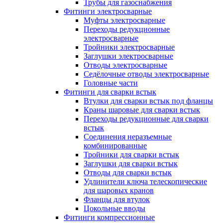
Трубы для газоснабжения
Фитинги электросварные
Муфты электросварные
Переходы редукционные
электросварные
Тройники электросварные
Заглушки электросварные
Отводы электросварные
Седёлочные отводы электросварные
Головные части
Фитинги для сварки встык
Втулки для сварки встык под фланцы
Краны шаровые для сварки встык
Переходы редукционные для сварки
встык
Соединения неразъемные
комбинированные
Тройники для сварки встык
Заглушки для сварки встык
Отводы для сварки встык
Удлинители ключа телескопические
для шаровых кранов
Фланцы для втулок
Цокольные вводы
Фитинги компрессионные