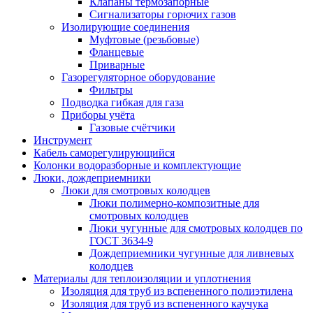
Клапаны термозапорные
Сигнализаторы горючих газов
Изолирующие соединения
Муфтовые (резьбовые)
Фланцевые
Приварные
Газорегуляторное оборудование
Фильтры
Подводка гибкая для газа
Приборы учёта
Газовые счётчики
Инструмент
Кабель саморегулирующийся
Колонки водоразборные и комплектующие
Люки, дождеприемники
Люки для смотровых колодцев
Люки полимерно-композитные для
смотровых колодцев
Люки чугунные для смотровых колодцев по
ГОСТ 3634-9
Дождеприемники чугунные для ливневых
колодцев
Материалы для теплоизоляции и уплотнения
Изоляция для труб из вспененного полиэтилена
Изоляция для труб из вспененного каучука