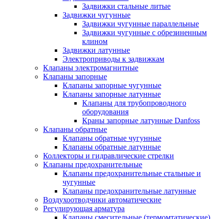
Задвижки стальные литые
Задвижки чугунные
Задвижки чугунные параллельные
Задвижки чугунные с обрезиненным
клином
Задвижки латунные
Электроприводы к задвижкам
Клапаны электромагнитные
Клапаны запорные
Клапаны запорные чугунные
Клапаны запорные латунные
Клапаны для трубопроводного
оборудования
Краны запорные латунные Danfoss
Клапаны обратные
Клапаны обратные чугунные
Клапаны обратные латунные
Коллекторы и гидравлические стрелки
Клапаны предохранительные
Клапаны предохранительные стальные и
чугунные
Клапаны предохранительные латунные
Воздухоотводчики автоматические
Регулирующая арматура
Клапаны смесительные (термомтатические)