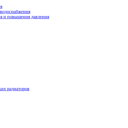
ия
 водоснабжения
ия и повышения давления
их радиаторов