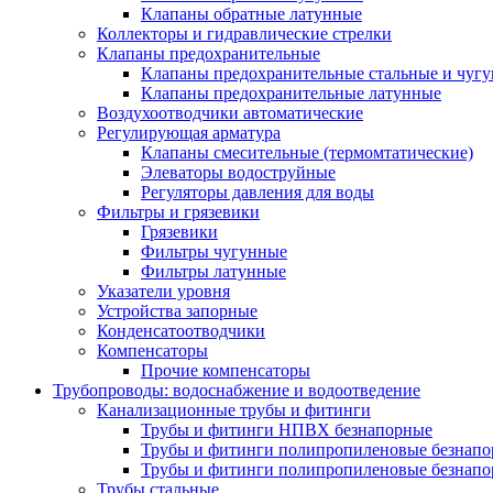
Клапаны обратные латунные
Коллекторы и гидравлические стрелки
Клапаны предохранительные
Клапаны предохранительные стальные и чуг
Клапаны предохранительные латунные
Воздухоотводчики автоматические
Регулирующая арматура
Клапаны смесительные (термомтатические)
Элеваторы водоструйные
Регуляторы давления для воды
Фильтры и грязевики
Грязевики
Фильтры чугунные
Фильтры латунные
Указатели уровня
Устройства запорные
Конденсатоотводчики
Компенсаторы
Прочие компенсаторы
Трубопроводы: водоснабжение и водоотведение
Канализационные трубы и фитинги
Трубы и фитинги НПВХ безнапорные
Трубы и фитинги полипропиленовые безнап
Трубы и фитинги полипропиленовые безнапор
Трубы стальные