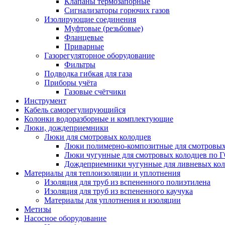
Клапаны термозапорные
Сигнализаторы горючих газов
Изолирующие соединения
Муфтовые (резьбовые)
Фланцевые
Приварные
Газорегуляторное оборудование
Фильтры
Подводка гибкая для газа
Приборы учёта
Газовые счётчики
Инструмент
Кабель саморегулирующийся
Колонки водоразборные и комплектующие
Люки, дождеприемники
Люки для смотровых колодцев
Люки полимерно-композитные для смотровых
Люки чугунные для смотровых колодцев по 
Дождеприемники чугунные для ливневых кол
Материалы для теплоизоляции и уплотнения
Изоляция для труб из вспененного полиэтилена
Изоляция для труб из вспененного каучука
Материалы для уплотнения и изоляции
Метизы
Насосное оборудование