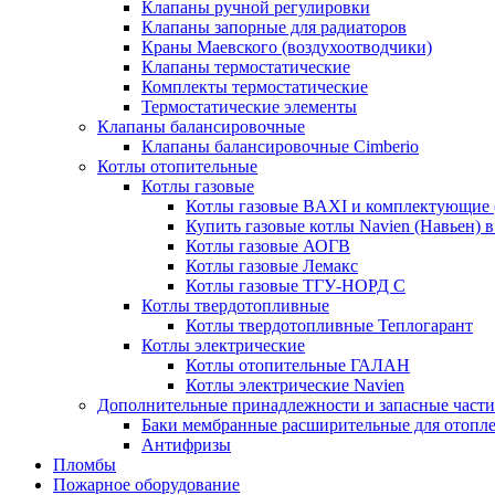
Клапаны ручной регулировки
Клапаны запорные для радиаторов
Краны Маевского (воздухоотводчики)
Клапаны термостатические
Комплекты термостатические
Термостатические элементы
Клапаны балансировочные
Клапаны балансировочные Cimberio
Котлы отопительные
Котлы газовые
Котлы газовые BAXI и комплектующие 
Купить газовые котлы Navien (Навьен) 
Котлы газовые АОГВ
Котлы газовые Лемакс
Котлы газовые ТГУ-НОРД С
Котлы твердотопливные
Котлы твердотопливные Теплогарант
Котлы электрические
Котлы отопительные ГАЛАН
Котлы электрические Navien
Дополнительные принадлежности и запасные части
Баки мембранные расширительные для отопл
Антифризы
Пломбы
Пожарное оборудование