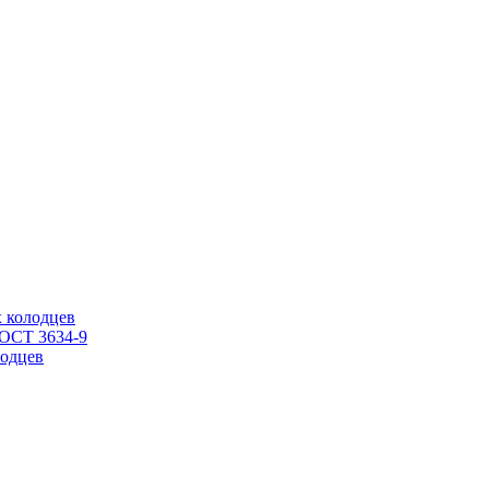
 колодцев
ГОСТ 3634-9
одцев