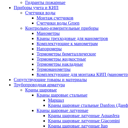
Гидранты пожарные
Приборы учета и КИП
Счетчики воды
Монтаж счетчиков
Счетчики воды Groen
Контрольно-измерительные приборы
Манометры
Краны трехходовые для манометров
Комплектующие к манометрам
Напоромеры
Термометры биметаллические
Термометры жидкостные
Термометры накладные
Термоманометры
Комплектующие для монтажа КИП (манометр
Сопутствующие товары и материалы
Трубопроводная арматура
Краны шаровые
Краны шаровые стальные
Маршал
Краны шаровые стальные Danfoss (Данф
Краны шаровые латунные
Краны шаровые латунные Aquasfera
Краны шаровые латунные Giacomini
Краны шаровые латунные Itap