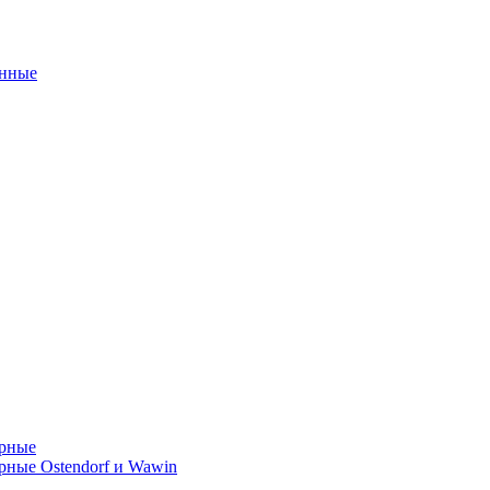
унные
орные
ные Ostendorf и Wawin