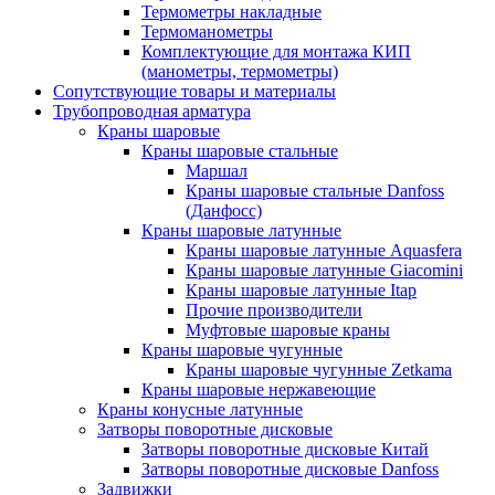
Термометры накладные
Термоманометры
Комплектующие для монтажа КИП
(манометры, термометры)
Сопутствующие товары и материалы
Трубопроводная арматура
Краны шаровые
Краны шаровые стальные
Маршал
Краны шаровые стальные Danfoss
(Данфосс)
Краны шаровые латунные
Краны шаровые латунные Aquasfera
Краны шаровые латунные Giacomini
Краны шаровые латунные Itap
Прочие производители
Муфтовые шаровые краны
Краны шаровые чугунные
Краны шаровые чугунные Zetkama
Краны шаровые нержавеющие
Краны конусные латунные
Затворы поворотные дисковые
Затворы поворотные дисковые Китай
Затворы поворотные дисковые Danfoss
Задвижки