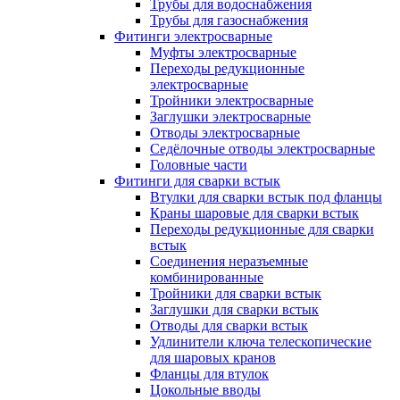
Трубы для водоснабжения
Трубы для газоснабжения
Фитинги электросварные
Муфты электросварные
Переходы редукционные
электросварные
Тройники электросварные
Заглушки электросварные
Отводы электросварные
Седёлочные отводы электросварные
Головные части
Фитинги для сварки встык
Втулки для сварки встык под фланцы
Краны шаровые для сварки встык
Переходы редукционные для сварки
встык
Соединения неразъемные
комбинированные
Тройники для сварки встык
Заглушки для сварки встык
Отводы для сварки встык
Удлинители ключа телескопические
для шаровых кранов
Фланцы для втулок
Цокольные вводы