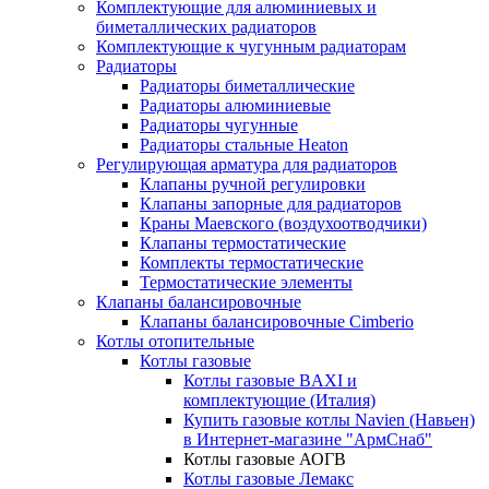
Комплектующие для алюминиевых и
биметаллических радиаторов
Комплектующие к чугунным радиаторам
Радиаторы
Радиаторы биметаллические
Радиаторы алюминиевые
Радиаторы чугунные
Радиаторы стальные Heaton
Регулирующая арматура для радиаторов
Клапаны ручной регулировки
Клапаны запорные для радиаторов
Краны Маевского (воздухоотводчики)
Клапаны термостатические
Комплекты термостатические
Термостатические элементы
Клапаны балансировочные
Клапаны балансировочные Cimberio
Котлы отопительные
Котлы газовые
Котлы газовые BAXI и
комплектующие (Италия)
Купить газовые котлы Navien (Навьен)
в Интернет-магазине "АрмСнаб"
Котлы газовые АОГВ
Котлы газовые Лемакс