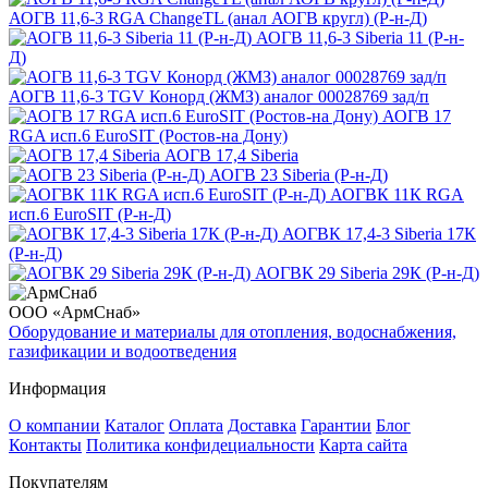
АОГВ 11,6-3 RGA ChangeTL (анал АОГВ кругл) (Р-н-Д)
АОГВ 11,6-3 Siberia 11 (Р-н-
Д)
АОГВ 11,6-3 TGV Конорд (ЖМЗ) аналог 00028769 зад/п
АОГВ 17
RGA исп.6 EuroSIT (Ростов-на Дону)
АОГВ 17,4 Siberia
АОГВ 23 Siberia (Р-н-Д)
АОГВК 11К RGA
исп.6 EuroSIT (Р-н-Д)
АОГВК 17,4-3 Siberia 17К
(Р-н-Д)
АОГВК 29 Siberia 29К (Р-н-Д)
ООО «АрмСнаб»
Оборудование и материалы для отопления, водоснабжения,
газификации и водоотведения
Информация
О компании
Каталог
Оплата
Доставка
Гарантии
Блог
Контакты
Политика конфидециальности
Карта сайта
Покупателям