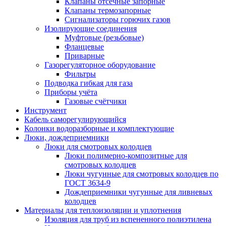
Клапаны отсечные запорные
Клапаны термозапорные
Сигнализаторы горючих газов
Изолирующие соединения
Муфтовые (резьбовые)
Фланцевые
Приварные
Газорегуляторное оборудование
Фильтры
Подводка гибкая для газа
Приборы учёта
Газовые счётчики
Инструмент
Кабель саморегулирующийся
Колонки водоразборные и комплектующие
Люки, дождеприемники
Люки для смотровых колодцев
Люки полимерно-композитные для
смотровых колодцев
Люки чугунные для смотровых колодцев по
ГОСТ 3634-9
Дождеприемники чугунные для ливневых
колодцев
Материалы для теплоизоляции и уплотнения
Изоляция для труб из вспененного полиэтилена