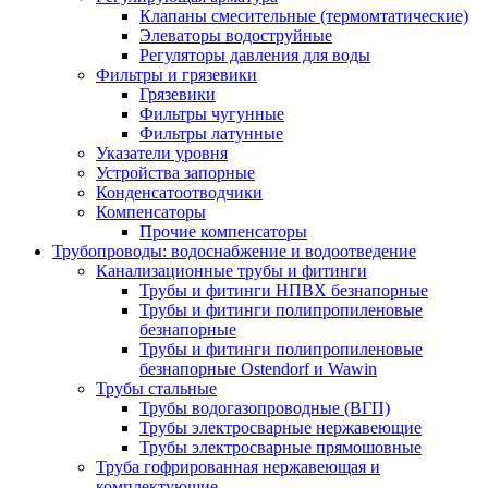
Клапаны смесительные (термомтатические)
Элеваторы водоструйные
Регуляторы давления для воды
Фильтры и грязевики
Грязевики
Фильтры чугунные
Фильтры латунные
Указатели уровня
Устройства запорные
Конденсатоотводчики
Компенсаторы
Прочие компенсаторы
Трубопроводы: водоснабжение и водоотведение
Канализационные трубы и фитинги
Трубы и фитинги НПВХ безнапорные
Трубы и фитинги полипропиленовые
безнапорные
Трубы и фитинги полипропиленовые
безнапорные Ostendorf и Wawin
Трубы стальные
Трубы водогазопроводные (ВГП)
Трубы электросварные нержавеющие
Трубы электросварные прямошовные
Труба гофрированная нержавеющая и
комплектующие