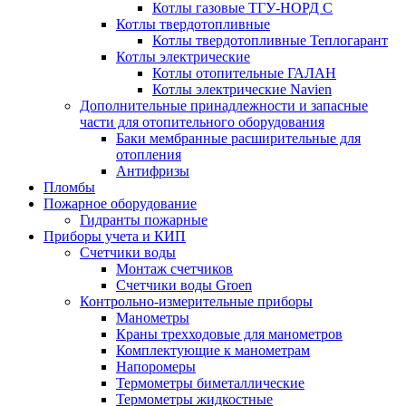
Котлы газовые ТГУ-НОРД С
Котлы твердотопливные
Котлы твердотопливные Теплогарант
Котлы электрические
Котлы отопительные ГАЛАН
Котлы электрические Navien
Дополнительные принадлежности и запасные
части для отопительного оборудования
Баки мембранные расширительные для
отопления
Антифризы
Пломбы
Пожарное оборудование
Гидранты пожарные
Приборы учета и КИП
Счетчики воды
Монтаж счетчиков
Счетчики воды Groen
Контрольно-измерительные приборы
Манометры
Краны трехходовые для манометров
Комплектующие к манометрам
Напоромеры
Термометры биметаллические
Термометры жидкостные