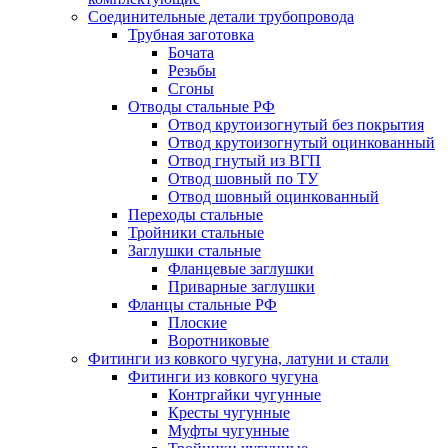
Соединительные детали трубопровода
Трубная заготовка
Бочата
Резьбы
Сгоны
Отводы стальные РФ
Отвод крутоизогнутый без покрытия
Отвод крутоизогнутый оцинкованный
Отвод гнутый из ВГП
Отвод шовный по ТУ
Отвод шовный оцинкованный
Переходы стальные
Тройники стальные
Заглушки стальные
Фланцевые заглушки
Приварные заглушки
Фланцы стальные РФ
Плоские
Воротниковые
Фитинги из ковкого чугуна, латуни и стали
Фитинги из ковкого чугуна
Контргайки чугунные
Кресты чугунные
Муфты чугунные