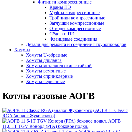
Фитинги компрессионные
Краны ПЭ
Муфты компрессионные
Тройники компрессионные
Заглушки компрессионные
Отводы компрессионные
Сёделки ПЭ
Фланцевые соединения
Детали для ремонта и соединения трубопроводов
Хомуты
Хомуты U-образные
Хомуты д/шланга
Хомуты металлические с гайкой
Хомуты ремонтные
Хомуты спринклерные
Хомуты червячные
Котлы газовые АОГВ
АОГВ 11 Classic
RGA (аналог Жуковского)
АОГВ
11,6-1Т TGV Конорд (РГА) боковое подкл.