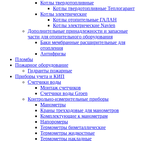
Котлы твердотопливные
Котлы твердотопливные Теплогарант
Котлы электрические
Котлы отопительные ГАЛАН
Котлы электрические Navien
Дополнительные принадлежности и запасные
части для отопительного оборудования
Баки мембранные расширительные для
отопления
Антифризы
Пломбы
Пожарное оборудование
Гидранты пожарные
Приборы учета и КИП
Счетчики воды
Монтаж счетчиков
Счетчики воды Groen
Контрольно-измерительные приборы
Манометры
Краны трехходовые для манометров
Комплектующие к манометрам
Напоромеры
Термометры биметаллические
Термометры жидкостные
Термометры накладные