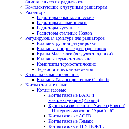
биметаллических радиаторов
Комплектующие к чугунным радиаторам
Радиаторы
Радиаторы биметаллические
Радиаторы алюминиевые
Радиаторы чугунные
Радиаторы стальные Heaton
Регулирующая арматура для радиаторов
Клапаны ручной регулировки
Клапаны запорные для радиаторов
Краны Маевского (воздухоотводчики)
Клапаны термостатические
Комплекты термостатические
Термостатические элементы
Клапаны балансировочные
Клапаны балансировочные Cimberio
Котлы отопительные
Котлы газовые
Котлы газовые BAXI и
комплектующие (Италия)
Купить газовые котлы Navien (Навьен)
в Интернет-магазине "АрмСнаб"
Котлы газовые АОГВ
Котлы газовые Лемакс
Котлы газовые ТГУ-НОРД С