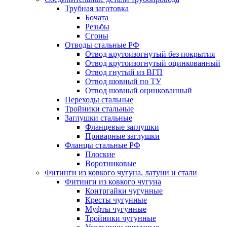
Трубная заготовка
Бочата
Резьбы
Сгоны
Отводы стальные РФ
Отвод крутоизогнутый без покрытия
Отвод крутоизогнутый оцинкованный
Отвод гнутый из ВГП
Отвод шовный по ТУ
Отвод шовный оцинкованный
Переходы стальные
Тройники стальные
Заглушки стальные
Фланцевые заглушки
Приварные заглушки
Фланцы стальные РФ
Плоские
Воротниковые
Фитинги из ковкого чугуна, латуни и стали
Фитинги из ковкого чугуна
Контргайки чугунные
Кресты чугунные
Муфты чугунные
Тройники чугунные