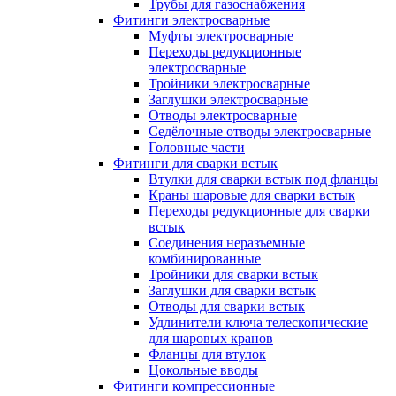
Трубы для газоснабжения
Фитинги электросварные
Муфты электросварные
Переходы редукционные
электросварные
Тройники электросварные
Заглушки электросварные
Отводы электросварные
Седёлочные отводы электросварные
Головные части
Фитинги для сварки встык
Втулки для сварки встык под фланцы
Краны шаровые для сварки встык
Переходы редукционные для сварки
встык
Соединения неразъемные
комбинированные
Тройники для сварки встык
Заглушки для сварки встык
Отводы для сварки встык
Удлинители ключа телескопические
для шаровых кранов
Фланцы для втулок
Цокольные вводы
Фитинги компрессионные