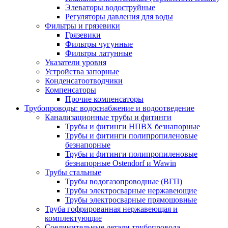
Элеваторы водоструйные
Регуляторы давления для воды
Фильтры и грязевики
Грязевики
Фильтры чугунные
Фильтры латунные
Указатели уровня
Устройства запорные
Конденсатоотводчики
Компенсаторы
Прочие компенсаторы
Трубопроводы: водоснабжение и водоотведение
Канализационные трубы и фитинги
Трубы и фитинги НПВХ безнапорные
Трубы и фитинги полипропиленовые
безнапорные
Трубы и фитинги полипропиленовые
безнапорные Ostendorf и Wawin
Трубы стальные
Трубы водогазопроводные (ВГП)
Трубы электросварные нержавеющие
Трубы электросварные прямошовные
Труба гофрированная нержавеющая и
комплектующие
Соединительные детали трубопровода