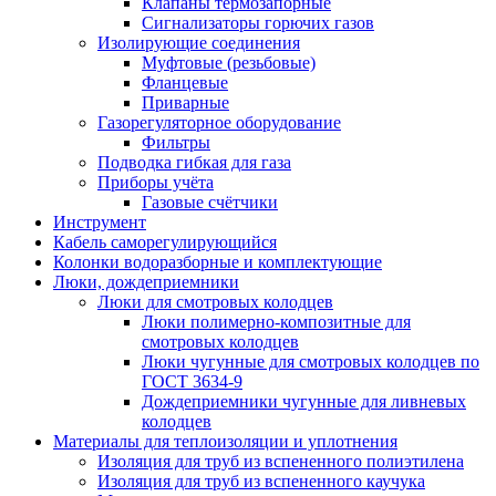
Клапаны термозапорные
Сигнализаторы горючих газов
Изолирующие соединения
Муфтовые (резьбовые)
Фланцевые
Приварные
Газорегуляторное оборудование
Фильтры
Подводка гибкая для газа
Приборы учёта
Газовые счётчики
Инструмент
Кабель саморегулирующийся
Колонки водоразборные и комплектующие
Люки, дождеприемники
Люки для смотровых колодцев
Люки полимерно-композитные для
смотровых колодцев
Люки чугунные для смотровых колодцев по
ГОСТ 3634-9
Дождеприемники чугунные для ливневых
колодцев
Материалы для теплоизоляции и уплотнения
Изоляция для труб из вспененного полиэтилена
Изоляция для труб из вспененного каучука