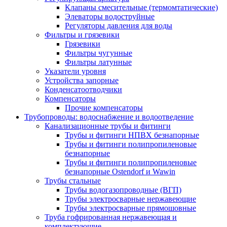
Клапаны смесительные (термомтатические)
Элеваторы водоструйные
Регуляторы давления для воды
Фильтры и грязевики
Грязевики
Фильтры чугунные
Фильтры латунные
Указатели уровня
Устройства запорные
Конденсатоотводчики
Компенсаторы
Прочие компенсаторы
Трубопроводы: водоснабжение и водоотведение
Канализационные трубы и фитинги
Трубы и фитинги НПВХ безнапорные
Трубы и фитинги полипропиленовые
безнапорные
Трубы и фитинги полипропиленовые
безнапорные Ostendorf и Wawin
Трубы стальные
Трубы водогазопроводные (ВГП)
Трубы электросварные нержавеющие
Трубы электросварные прямошовные
Труба гофрированная нержавеющая и
комплектующие