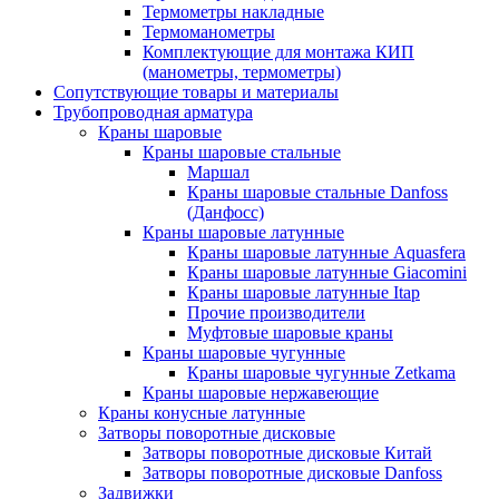
Термометры накладные
Термоманометры
Комплектующие для монтажа КИП
(манометры, термометры)
Сопутствующие товары и материалы
Трубопроводная арматура
Краны шаровые
Краны шаровые стальные
Маршал
Краны шаровые стальные Danfoss
(Данфосс)
Краны шаровые латунные
Краны шаровые латунные Aquasfera
Краны шаровые латунные Giacomini
Краны шаровые латунные Itap
Прочие производители
Муфтовые шаровые краны
Краны шаровые чугунные
Краны шаровые чугунные Zetkama
Краны шаровые нержавеющие
Краны конусные латунные
Затворы поворотные дисковые
Затворы поворотные дисковые Китай
Затворы поворотные дисковые Danfoss
Задвижки