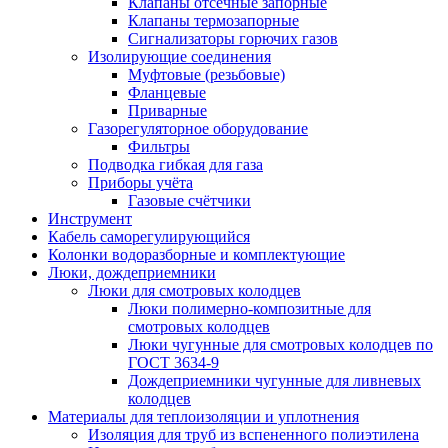
Клапаны отсечные запорные
Клапаны термозапорные
Сигнализаторы горючих газов
Изолирующие соединения
Муфтовые (резьбовые)
Фланцевые
Приварные
Газорегуляторное оборудование
Фильтры
Подводка гибкая для газа
Приборы учёта
Газовые счётчики
Инструмент
Кабель саморегулирующийся
Колонки водоразборные и комплектующие
Люки, дождеприемники
Люки для смотровых колодцев
Люки полимерно-композитные для
смотровых колодцев
Люки чугунные для смотровых колодцев по
ГОСТ 3634-9
Дождеприемники чугунные для ливневых
колодцев
Материалы для теплоизоляции и уплотнения
Изоляция для труб из вспененного полиэтилена