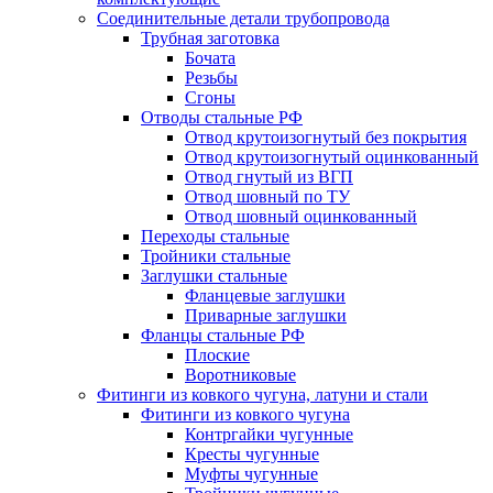
Соединительные детали трубопровода
Трубная заготовка
Бочата
Резьбы
Сгоны
Отводы стальные РФ
Отвод крутоизогнутый без покрытия
Отвод крутоизогнутый оцинкованный
Отвод гнутый из ВГП
Отвод шовный по ТУ
Отвод шовный оцинкованный
Переходы стальные
Тройники стальные
Заглушки стальные
Фланцевые заглушки
Приварные заглушки
Фланцы стальные РФ
Плоские
Воротниковые
Фитинги из ковкого чугуна, латуни и стали
Фитинги из ковкого чугуна
Контргайки чугунные
Кресты чугунные
Муфты чугунные