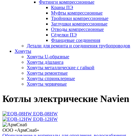
Фитинги компрессионные
Краны ПЭ
Муфты компрессионные
Тройники компрессионные
Заглушки компрессионные
Отводы компрессионные
Сёделки ПЭ
Фланцевые соединения
Детали для ремонта и соединения трубопроводов
Хомуты
Хомуты U-образные
Хомуты д/шланга
Хомуты металлические с гайкой
Хомуты ремонтные
Хомуты спринклерные
Хомуты червячные
Котлы электрические Navien
EQB-08HW
EQB-12HW
ООО «АрмСнаб»
Оборудование и материалы для отопления, водоснабжения,