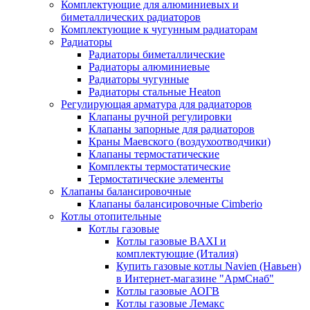
Комплектующие для алюминиевых и
биметаллических радиаторов
Комплектующие к чугунным радиаторам
Радиаторы
Радиаторы биметаллические
Радиаторы алюминиевые
Радиаторы чугунные
Радиаторы стальные Heaton
Регулирующая арматура для радиаторов
Клапаны ручной регулировки
Клапаны запорные для радиаторов
Краны Маевского (воздухоотводчики)
Клапаны термостатические
Комплекты термостатические
Термостатические элементы
Клапаны балансировочные
Клапаны балансировочные Cimberio
Котлы отопительные
Котлы газовые
Котлы газовые BAXI и
комплектующие (Италия)
Купить газовые котлы Navien (Навьен)
в Интернет-магазине "АрмСнаб"
Котлы газовые АОГВ
Котлы газовые Лемакс