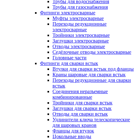
Трубы для водоснабжения
Трубы для газоснабжения
Фитинги электросварные
Муфты электросварные
Переходы редукционные
электросварные
Тройники электросварные
Заглушки электросварные
Отводы электросварные
Седёлочные отводы электросварные
Головные части
Фитинги для сварки встык
Втулки для сварки встык под фланцы
Краны шаровые для сварки встык
Переходы редукционные для сварки
встык
Соединения неразъемные
комбинированные
Тройники для сварки встык
Заглушки для сварки встык
Отводы для сварки встык
Удлинители ключа телескопические
для шаровых кранов
Фланцы для втулок
Цокольные вводы