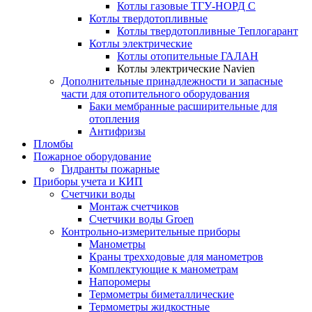
Котлы газовые ТГУ-НОРД С
Котлы твердотопливные
Котлы твердотопливные Теплогарант
Котлы электрические
Котлы отопительные ГАЛАН
Котлы электрические Navien
Дополнительные принадлежности и запасные
части для отопительного оборудования
Баки мембранные расширительные для
отопления
Антифризы
Пломбы
Пожарное оборудование
Гидранты пожарные
Приборы учета и КИП
Счетчики воды
Монтаж счетчиков
Счетчики воды Groen
Контрольно-измерительные приборы
Манометры
Краны трехходовые для манометров
Комплектующие к манометрам
Напоромеры
Термометры биметаллические
Термометры жидкостные