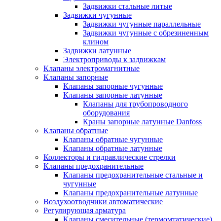
Задвижки стальные литые
Задвижки чугунные
Задвижки чугунные параллельные
Задвижки чугунные с обрезиненным
клином
Задвижки латунные
Электроприводы к задвижкам
Клапаны электромагнитные
Клапаны запорные
Клапаны запорные чугунные
Клапаны запорные латунные
Клапаны для трубопроводного
оборудования
Краны запорные латунные Danfoss
Клапаны обратные
Клапаны обратные чугунные
Клапаны обратные латунные
Коллекторы и гидравлические стрелки
Клапаны предохранительные
Клапаны предохранительные стальные и
чугунные
Клапаны предохранительные латунные
Воздухоотводчики автоматические
Регулирующая арматура
Клапаны смесительные (термомтатические)