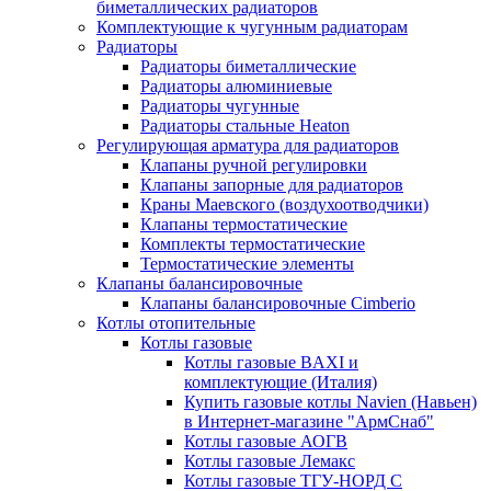
биметаллических радиаторов
Комплектующие к чугунным радиаторам
Радиаторы
Радиаторы биметаллические
Радиаторы алюминиевые
Радиаторы чугунные
Радиаторы стальные Heaton
Регулирующая арматура для радиаторов
Клапаны ручной регулировки
Клапаны запорные для радиаторов
Краны Маевского (воздухоотводчики)
Клапаны термостатические
Комплекты термостатические
Термостатические элементы
Клапаны балансировочные
Клапаны балансировочные Cimberio
Котлы отопительные
Котлы газовые
Котлы газовые BAXI и
комплектующие (Италия)
Купить газовые котлы Navien (Навьен)
в Интернет-магазине "АрмСнаб"
Котлы газовые АОГВ
Котлы газовые Лемакс
Котлы газовые ТГУ-НОРД С