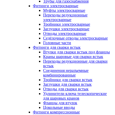
Трубы для газоснабжения
Фитинги электросварные
Муфты электросварные
Переходы редукционные
электросварные
Тройники электросварные
Заглушки электросварные
Отводы электросварные
Седёлочные отводы электросварные
Головные части
Фитинги для сварки встык
Втулки для сварки встык под фланцы
Краны шаровые для сварки встык
Переходы редукционные для сварки
встык
Соединения неразъемные
комбинированные
Тройники для сварки встык
Заглушки для сварки встык
Отводы для сварки встык
Удлинители ключа телескопические
для шаровых кранов
Фланцы для втулок
Цокольные вводы
Фитинги компрессионные