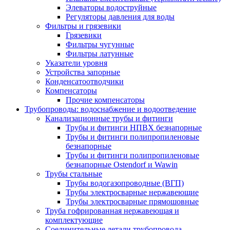
Элеваторы водоструйные
Регуляторы давления для воды
Фильтры и грязевики
Грязевики
Фильтры чугунные
Фильтры латунные
Указатели уровня
Устройства запорные
Конденсатоотводчики
Компенсаторы
Прочие компенсаторы
Трубопроводы: водоснабжение и водоотведение
Канализационные трубы и фитинги
Трубы и фитинги НПВХ безнапорные
Трубы и фитинги полипропиленовые
безнапорные
Трубы и фитинги полипропиленовые
безнапорные Ostendorf и Wawin
Трубы стальные
Трубы водогазопроводные (ВГП)
Трубы электросварные нержавеющие
Трубы электросварные прямошовные
Труба гофрированная нержавеющая и
комплектующие
Соединительные детали трубопровода