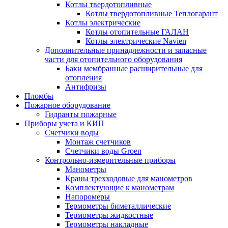
Котлы твердотопливные
Котлы твердотопливные Теплогарант
Котлы электрические
Котлы отопительные ГАЛАН
Котлы электрические Navien
Дополнительные принадлежности и запасные
части для отопительного оборудования
Баки мембранные расширительные для
отопления
Антифризы
Пломбы
Пожарное оборудование
Гидранты пожарные
Приборы учета и КИП
Счетчики воды
Монтаж счетчиков
Счетчики воды Groen
Контрольно-измерительные приборы
Манометры
Краны трехходовые для манометров
Комплектующие к манометрам
Напоромеры
Термометры биметаллические
Термометры жидкостные
Термометры накладные