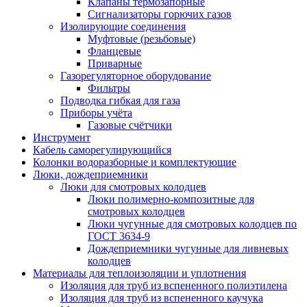
Клапаны термозапорные
Сигнализаторы горючих газов
Изолирующие соединения
Муфтовые (резьбовые)
Фланцевые
Приварные
Газорегуляторное оборудование
Фильтры
Подводка гибкая для газа
Приборы учёта
Газовые счётчики
Инструмент
Кабель саморегулирующийся
Колонки водоразборные и комплектующие
Люки, дождеприемники
Люки для смотровых колодцев
Люки полимерно-композитные для
смотровых колодцев
Люки чугунные для смотровых колодцев по
ГОСТ 3634-9
Дождеприемники чугунные для ливневых
колодцев
Материалы для теплоизоляции и уплотнения
Изоляция для труб из вспененного полиэтилена
Изоляция для труб из вспененного каучука