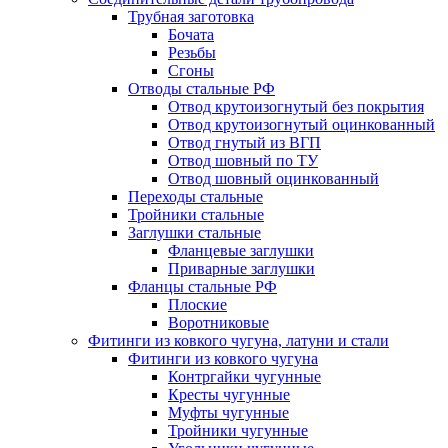
Трубная заготовка
Бочата
Резьбы
Сгоны
Отводы стальные РФ
Отвод крутоизогнутый без покрытия
Отвод крутоизогнутый оцинкованный
Отвод гнутый из ВГП
Отвод шовный по ТУ
Отвод шовный оцинкованный
Переходы стальные
Тройники стальные
Заглушки стальные
Фланцевые заглушки
Приварные заглушки
Фланцы стальные РФ
Плоские
Воротниковые
Фитинги из ковкого чугуна, латуни и стали
Фитинги из ковкого чугуна
Контргайки чугунные
Кресты чугунные
Муфты чугунные
Тройники чугунные