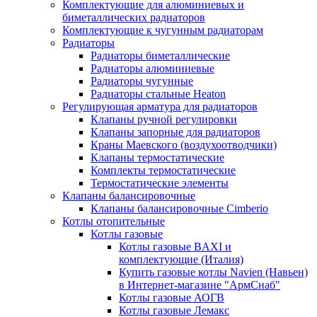
Комплектующие для алюминиевых и
биметаллических радиаторов
Комплектующие к чугунным радиаторам
Радиаторы
Радиаторы биметаллические
Радиаторы алюминиевые
Радиаторы чугунные
Радиаторы стальные Heaton
Регулирующая арматура для радиаторов
Клапаны ручной регулировки
Клапаны запорные для радиаторов
Краны Маевского (воздухоотводчики)
Клапаны термостатические
Комплекты термостатические
Термостатические элементы
Клапаны балансировочные
Клапаны балансировочные Cimberio
Котлы отопительные
Котлы газовые
Котлы газовые BAXI и
комплектующие (Италия)
Купить газовые котлы Navien (Навьен)
в Интернет-магазине "АрмСнаб"
Котлы газовые АОГВ
Котлы газовые Лемакс