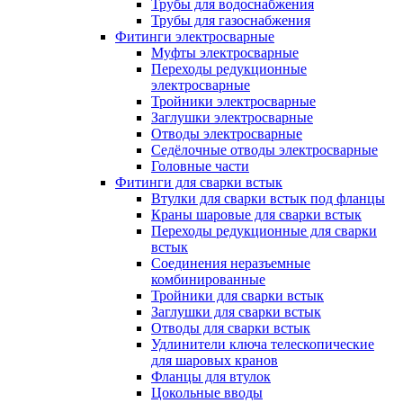
Трубы для водоснабжения
Трубы для газоснабжения
Фитинги электросварные
Муфты электросварные
Переходы редукционные
электросварные
Тройники электросварные
Заглушки электросварные
Отводы электросварные
Седёлочные отводы электросварные
Головные части
Фитинги для сварки встык
Втулки для сварки встык под фланцы
Краны шаровые для сварки встык
Переходы редукционные для сварки
встык
Соединения неразъемные
комбинированные
Тройники для сварки встык
Заглушки для сварки встык
Отводы для сварки встык
Удлинители ключа телескопические
для шаровых кранов
Фланцы для втулок
Цокольные вводы