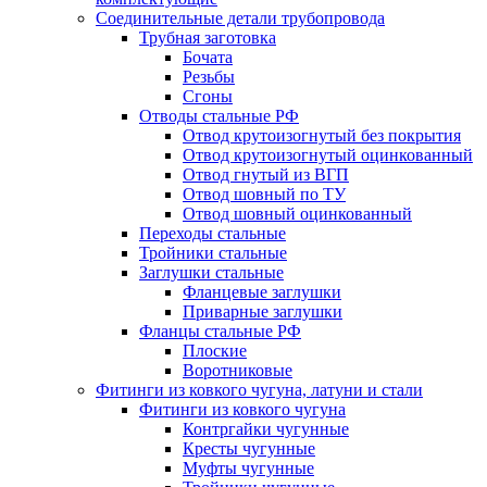
Соединительные детали трубопровода
Трубная заготовка
Бочата
Резьбы
Сгоны
Отводы стальные РФ
Отвод крутоизогнутый без покрытия
Отвод крутоизогнутый оцинкованный
Отвод гнутый из ВГП
Отвод шовный по ТУ
Отвод шовный оцинкованный
Переходы стальные
Тройники стальные
Заглушки стальные
Фланцевые заглушки
Приварные заглушки
Фланцы стальные РФ
Плоские
Воротниковые
Фитинги из ковкого чугуна, латуни и стали
Фитинги из ковкого чугуна
Контргайки чугунные
Кресты чугунные
Муфты чугунные