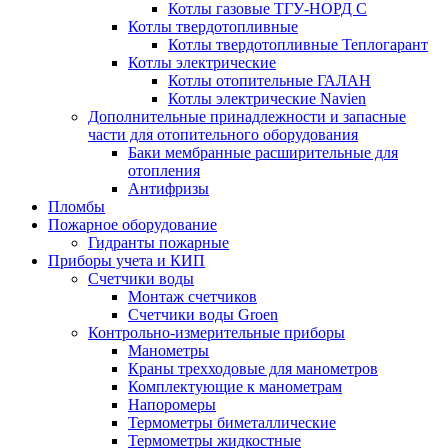
Котлы газовые ТГУ-НОРД С
Котлы твердотопливные
Котлы твердотопливные Теплогарант
Котлы электрические
Котлы отопительные ГАЛАН
Котлы электрические Navien
Дополнительные принадлежности и запасные
части для отопительного оборудования
Баки мембранные расширительные для
отопления
Антифризы
Пломбы
Пожарное оборудование
Гидранты пожарные
Приборы учета и КИП
Счетчики воды
Монтаж счетчиков
Счетчики воды Groen
Контрольно-измерительные приборы
Манометры
Краны трехходовые для манометров
Комплектующие к манометрам
Напоромеры
Термометры биметаллические
Термометры жидкостные