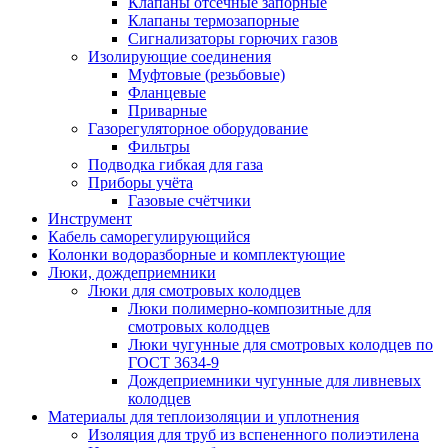
Клапаны отсечные запорные
Клапаны термозапорные
Сигнализаторы горючих газов
Изолирующие соединения
Муфтовые (резьбовые)
Фланцевые
Приварные
Газорегуляторное оборудование
Фильтры
Подводка гибкая для газа
Приборы учёта
Газовые счётчики
Инструмент
Кабель саморегулирующийся
Колонки водоразборные и комплектующие
Люки, дождеприемники
Люки для смотровых колодцев
Люки полимерно-композитные для
смотровых колодцев
Люки чугунные для смотровых колодцев по
ГОСТ 3634-9
Дождеприемники чугунные для ливневых
колодцев
Материалы для теплоизоляции и уплотнения
Изоляция для труб из вспененного полиэтилена