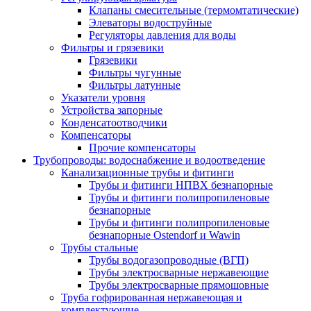
Клапаны смесительные (термомтатические)
Элеваторы водоструйные
Регуляторы давления для воды
Фильтры и грязевики
Грязевики
Фильтры чугунные
Фильтры латунные
Указатели уровня
Устройства запорные
Конденсатоотводчики
Компенсаторы
Прочие компенсаторы
Трубопроводы: водоснабжение и водоотведение
Канализационные трубы и фитинги
Трубы и фитинги НПВХ безнапорные
Трубы и фитинги полипропиленовые
безнапорные
Трубы и фитинги полипропиленовые
безнапорные Ostendorf и Wawin
Трубы стальные
Трубы водогазопроводные (ВГП)
Трубы электросварные нержавеющие
Трубы электросварные прямошовные
Труба гофрированная нержавеющая и
комплектующие