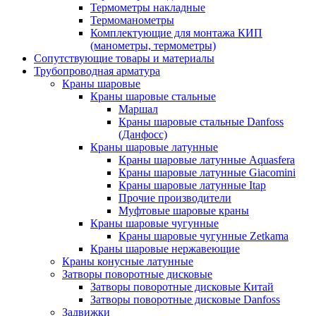
Термометры накладные
Термоманометры
Комплектующие для монтажа КИП
(манометры, термометры)
Сопутствующие товары и материалы
Трубопроводная арматура
Краны шаровые
Краны шаровые стальные
Маршал
Краны шаровые стальные Danfoss
(Данфосс)
Краны шаровые латунные
Краны шаровые латунные Aquasfera
Краны шаровые латунные Giacomini
Краны шаровые латунные Itap
Прочие производители
Муфтовые шаровые краны
Краны шаровые чугунные
Краны шаровые чугунные Zetkama
Краны шаровые нержавеющие
Краны конусные латунные
Затворы поворотные дисковые
Затворы поворотные дисковые Китай
Затворы поворотные дисковые Danfoss
Задвижки