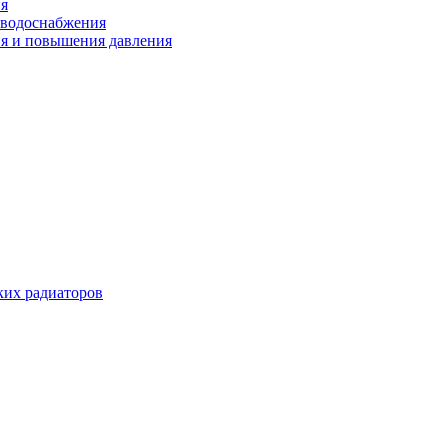
ия
 водоснабжения
ия и повышения давления
их радиаторов