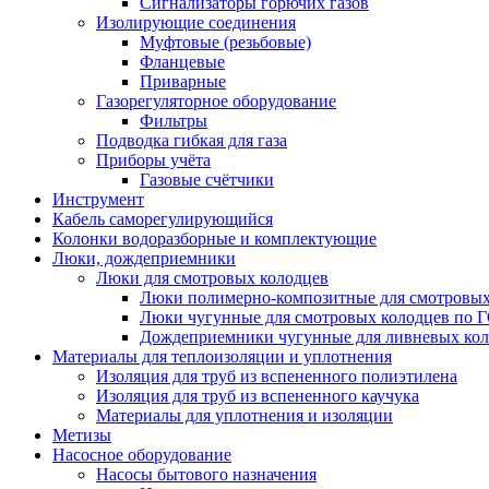
Сигнализаторы горючих газов
Изолирующие соединения
Муфтовые (резьбовые)
Фланцевые
Приварные
Газорегуляторное оборудование
Фильтры
Подводка гибкая для газа
Приборы учёта
Газовые счётчики
Инструмент
Кабель саморегулирующийся
Колонки водоразборные и комплектующие
Люки, дождеприемники
Люки для смотровых колодцев
Люки полимерно-композитные для смотровых
Люки чугунные для смотровых колодцев по 
Дождеприемники чугунные для ливневых кол
Материалы для теплоизоляции и уплотнения
Изоляция для труб из вспененного полиэтилена
Изоляция для труб из вспененного каучука
Материалы для уплотнения и изоляции
Метизы
Насосное оборудование
Насосы бытового назначения