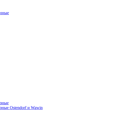
унные
орные
ные Ostendorf и Wawin