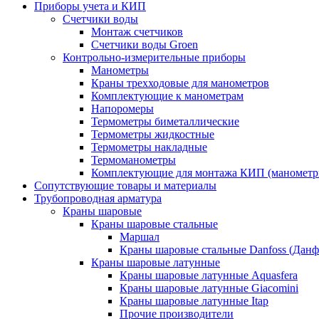
Приборы учета и КИП
Счетчики воды
Монтаж счетчиков
Счетчики воды Groen
Контрольно-измерительные приборы
Манометры
Краны трехходовые для манометров
Комплектующие к манометрам
Напоромеры
Термометры биметаллические
Термометры жидкостные
Термометры накладные
Термоманометры
Комплектующие для монтажа КИП (манометр
Сопутствующие товары и материалы
Трубопроводная арматура
Краны шаровые
Краны шаровые стальные
Маршал
Краны шаровые стальные Danfoss (Данф
Краны шаровые латунные
Краны шаровые латунные Aquasfera
Краны шаровые латунные Giacomini
Краны шаровые латунные Itap
Прочие производители