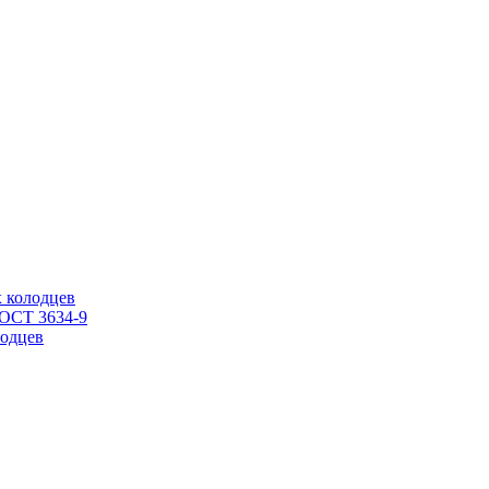
 колодцев
ГОСТ 3634-9
одцев