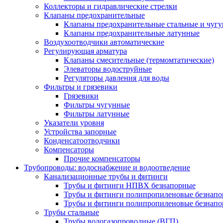
Коллекторы и гидравлические стрелки
Клапаны предохранительные
Клапаны предохранительные стальные и чуг
Клапаны предохранительные латунные
Воздухоотводчики автоматические
Регулирующая арматура
Клапаны смесительные (термомтатические)
Элеваторы водоструйные
Регуляторы давления для воды
Фильтры и грязевики
Грязевики
Фильтры чугунные
Фильтры латунные
Указатели уровня
Устройства запорные
Конденсатоотводчики
Компенсаторы
Прочие компенсаторы
Трубопроводы: водоснабжение и водоотведение
Канализационные трубы и фитинги
Трубы и фитинги НПВХ безнапорные
Трубы и фитинги полипропиленовые безнап
Трубы и фитинги полипропиленовые безнапор
Трубы стальные
Трубы водогазопроводные (ВГП)