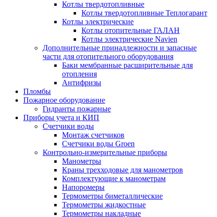
Котлы твердотопливные
Котлы твердотопливные Теплогарант
Котлы электрические
Котлы отопительные ГАЛАН
Котлы электрические Navien
Дополнительные принадлежности и запасные
части для отопительного оборудования
Баки мембранные расширительные для
отопления
Антифризы
Пломбы
Пожарное оборудование
Гидранты пожарные
Приборы учета и КИП
Счетчики воды
Монтаж счетчиков
Счетчики воды Groen
Контрольно-измерительные приборы
Манометры
Краны трехходовые для манометров
Комплектующие к манометрам
Напоромеры
Термометры биметаллические
Термометры жидкостные
Термометры накладные