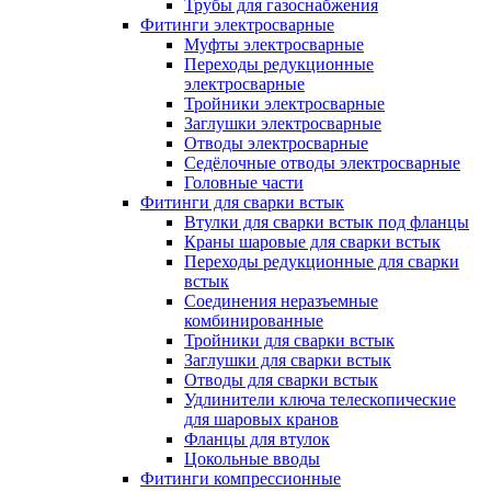
Трубы для газоснабжения
Фитинги электросварные
Муфты электросварные
Переходы редукционные
электросварные
Тройники электросварные
Заглушки электросварные
Отводы электросварные
Седёлочные отводы электросварные
Головные части
Фитинги для сварки встык
Втулки для сварки встык под фланцы
Краны шаровые для сварки встык
Переходы редукционные для сварки
встык
Соединения неразъемные
комбинированные
Тройники для сварки встык
Заглушки для сварки встык
Отводы для сварки встык
Удлинители ключа телескопические
для шаровых кранов
Фланцы для втулок
Цокольные вводы
Фитинги компрессионные