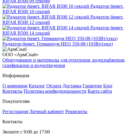
RIFAR B500 09 секций
Радиатор бимет.
RIFAR B500 10 секций
Радиатор бимет.
RIFAR B500 12 секций
Радиатор бимет.
RIFAR B500 14 секций
Радиатор бимет. Германиум НЕО 350-08 (103Вт/секц)
ООО «АрмСнаб»
Оборудование и материалы для отопления, водоснабжения,
газификации и водоотведения
Информация
О компании
Каталог
Оплата
Доставка
Гарантии
Блог
Контакты
Политика конфидециальности
Карта сайта
Покупателям
Регистрация
Личный кабинет
Реквизиты
Контакты
Звоните с 9:00 до 17:00