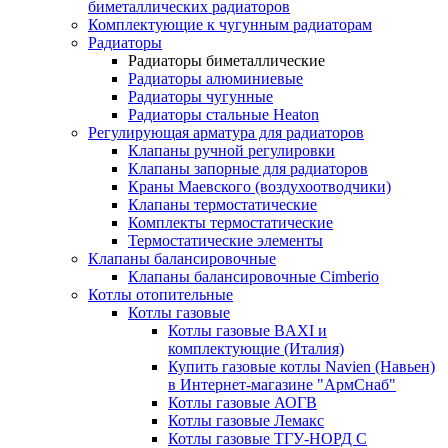
биметаллических радиаторов
Комплектующие к чугунным радиаторам
Радиаторы
Радиаторы биметаллические
Радиаторы алюминиевые
Радиаторы чугунные
Радиаторы стальные Heaton
Регулирующая арматура для радиаторов
Клапаны ручной регулировки
Клапаны запорные для радиаторов
Краны Маевского (воздухоотводчики)
Клапаны термостатические
Комплекты термостатические
Термостатические элементы
Клапаны балансировочные
Клапаны балансировочные Cimberio
Котлы отопительные
Котлы газовые
Котлы газовые BAXI и
комплектующие (Италия)
Купить газовые котлы Navien (Навьен)
в Интернет-магазине "АрмСнаб"
Котлы газовые АОГВ
Котлы газовые Лемакс
Котлы газовые ТГУ-НОРД С