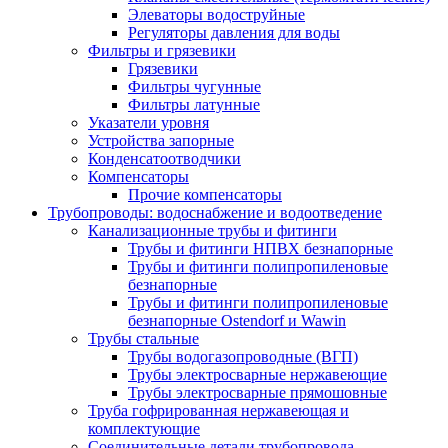
Элеваторы водоструйные
Регуляторы давления для воды
Фильтры и грязевики
Грязевики
Фильтры чугунные
Фильтры латунные
Указатели уровня
Устройства запорные
Конденсатоотводчики
Компенсаторы
Прочие компенсаторы
Трубопроводы: водоснабжение и водоотведение
Канализационные трубы и фитинги
Трубы и фитинги НПВХ безнапорные
Трубы и фитинги полипропиленовые
безнапорные
Трубы и фитинги полипропиленовые
безнапорные Ostendorf и Wawin
Трубы стальные
Трубы водогазопроводные (ВГП)
Трубы электросварные нержавеющие
Трубы электросварные прямошовные
Труба гофрированная нержавеющая и
комплектующие
Соединительные детали трубопровода