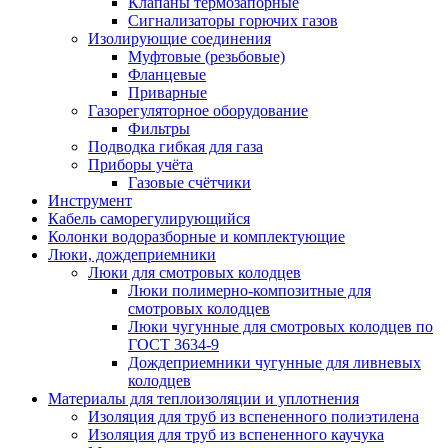
Клапаны термозапорные
Сигнализаторы горючих газов
Изолирующие соединения
Муфтовые (резьбовые)
Фланцевые
Приварные
Газорегуляторное оборудование
Фильтры
Подводка гибкая для газа
Приборы учёта
Газовые счётчики
Инструмент
Кабель саморегулирующийся
Колонки водоразборные и комплектующие
Люки, дождеприемники
Люки для смотровых колодцев
Люки полимерно-композитные для
смотровых колодцев
Люки чугунные для смотровых колодцев по
ГОСТ 3634-9
Дождеприемники чугунные для ливневых
колодцев
Материалы для теплоизоляции и уплотнения
Изоляция для труб из вспененного полиэтилена
Изоляция для труб из вспененного каучука