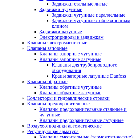
Задвижки стальные литые
Задвижки чугунные
Задвижки чугунные параллельные
Задвижки чугунные с обрезиненным
клином
Задвижки латунные
Электроприводы к задвижкам
Клапаны электромагнитные
Клапаны запорные
Клапаны запорные чугунные
Клапаны запорные латунные
Клапаны для трубопроводного
оборудования
Краны запорные латунные Danfoss
Клапаны обратные
Клапаны обратные чугунные
Клапаны обратные латунные
Коллекторы и гидравлические стрелки
Клапаны предохранительные
Клапаны предохранительные стальные и
чугунные
Клапаны предохранительные латунные
Воздухоотводчики автоматические
Регулирующая арматура
Клапаны смесительные (термомтатические)