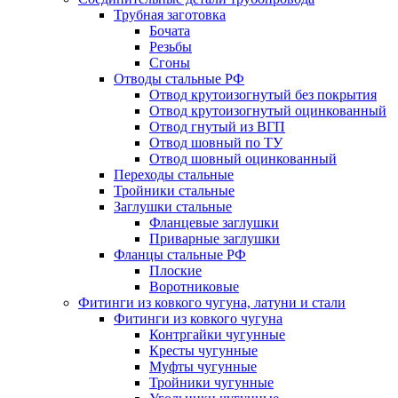
Трубная заготовка
Бочата
Резьбы
Сгоны
Отводы стальные РФ
Отвод крутоизогнутый без покрытия
Отвод крутоизогнутый оцинкованный
Отвод гнутый из ВГП
Отвод шовный по ТУ
Отвод шовный оцинкованный
Переходы стальные
Тройники стальные
Заглушки стальные
Фланцевые заглушки
Приварные заглушки
Фланцы стальные РФ
Плоские
Воротниковые
Фитинги из ковкого чугуна, латуни и стали
Фитинги из ковкого чугуна
Контргайки чугунные
Кресты чугунные
Муфты чугунные
Тройники чугунные