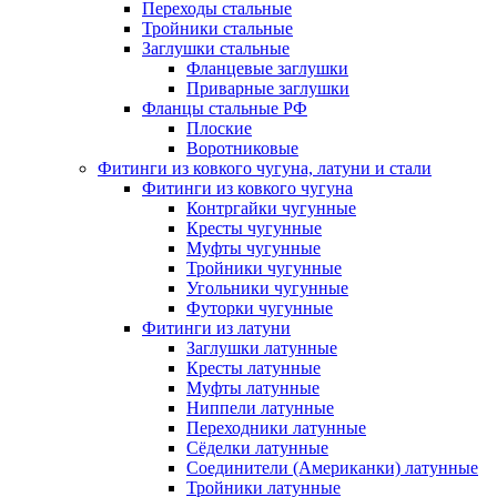
Переходы стальные
Тройники стальные
Заглушки стальные
Фланцевые заглушки
Приварные заглушки
Фланцы стальные РФ
Плоские
Воротниковые
Фитинги из ковкого чугуна, латуни и стали
Фитинги из ковкого чугуна
Контргайки чугунные
Кресты чугунные
Муфты чугунные
Тройники чугунные
Угольники чугунные
Футорки чугунные
Фитинги из латуни
Заглушки латунные
Кресты латунные
Муфты латунные
Ниппели латунные
Переходники латунные
Сёделки латунные
Соединители (Американки) латунные
Тройники латунные