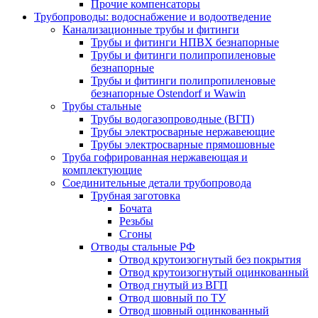
Прочие компенсаторы
Трубопроводы: водоснабжение и водоотведение
Канализационные трубы и фитинги
Трубы и фитинги НПВХ безнапорные
Трубы и фитинги полипропиленовые
безнапорные
Трубы и фитинги полипропиленовые
безнапорные Ostendorf и Wawin
Трубы стальные
Трубы водогазопроводные (ВГП)
Трубы электросварные нержавеющие
Трубы электросварные прямошовные
Труба гофрированная нержавеющая и
комплектующие
Соединительные детали трубопровода
Трубная заготовка
Бочата
Резьбы
Сгоны
Отводы стальные РФ
Отвод крутоизогнутый без покрытия
Отвод крутоизогнутый оцинкованный
Отвод гнутый из ВГП
Отвод шовный по ТУ
Отвод шовный оцинкованный