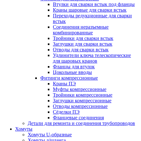
Втулки для сварки встык под фланцы
Краны шаровые для сварки встык
Переходы редукционные для сварки
встык
Соединения неразъемные
комбинированные
Тройники для сварки встык
Заглушки для сварки встык
Отводы для сварки встык
Удлинители ключа телескопические
для шаровых кранов
Фланцы для втулок
Цокольные вводы
Фитинги компрессионные
Краны ПЭ
Муфты компрессионные
Тройники компрессионные
Заглушки компрессионные
Отводы компрессионные
Сёделки ПЭ
Фланцевые соединения
Детали для ремонта и соединения трубопроводов
Хомуты
Хомуты U-образные
Хомуты д/шланга