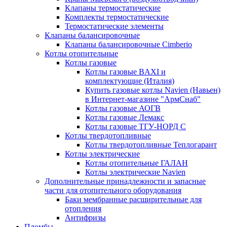
Клапаны термостатические
Комплекты термостатические
Термостатические элементы
Клапаны балансировочные
Клапаны балансировочные Cimberio
Котлы отопительные
Котлы газовые
Котлы газовые BAXI и
комплектующие (Италия)
Купить газовые котлы Navien (Навьен)
в Интернет-магазине "АрмСнаб"
Котлы газовые АОГВ
Котлы газовые Лемакс
Котлы газовые ТГУ-НОРД С
Котлы твердотопливные
Котлы твердотопливные Теплогарант
Котлы электрические
Котлы отопительные ГАЛАН
Котлы электрические Navien
Дополнительные принадлежности и запасные
части для отопительного оборудования
Баки мембранные расширительные для
отопления
Антифризы
Пломбы