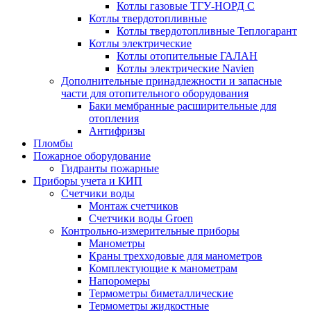
Котлы газовые ТГУ-НОРД С
Котлы твердотопливные
Котлы твердотопливные Теплогарант
Котлы электрические
Котлы отопительные ГАЛАН
Котлы электрические Navien
Дополнительные принадлежности и запасные
части для отопительного оборудования
Баки мембранные расширительные для
отопления
Антифризы
Пломбы
Пожарное оборудование
Гидранты пожарные
Приборы учета и КИП
Счетчики воды
Монтаж счетчиков
Счетчики воды Groen
Контрольно-измерительные приборы
Манометры
Краны трехходовые для манометров
Комплектующие к манометрам
Напоромеры
Термометры биметаллические
Термометры жидкостные