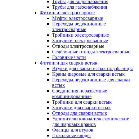
Трубы для водоснабжения
Трубы для газоснабжения
Фитинги электросварные
Муфты электросварные
Переходы редукционные
электросварные
Тройники электросварные
Заглушки электросварные
Отводы электросварные
Седёлочные отводы электросварные
Головные части
Фитинги для сварки встык
Втулки для сварки встык под фланцы
Краны шаровые для сварки встык
Переходы редукционные для сварки
встык
Соединения неразъемные
комбинированные
Тройники для сварки встык
Заглушки для сварки встык
Отводы для сварки встык
Удлинители ключа телескопические
для шаровых кранов
Фланцы для втулок
Цокольные вводы