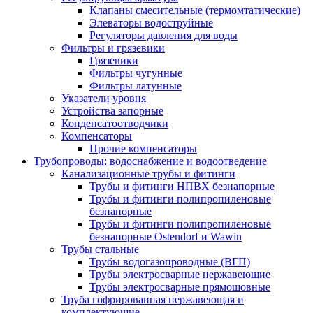
Клапаны смесительные (термомтатические)
Элеваторы водоструйные
Регуляторы давления для воды
Фильтры и грязевики
Грязевики
Фильтры чугунные
Фильтры латунные
Указатели уровня
Устройства запорные
Конденсатоотводчики
Компенсаторы
Прочие компенсаторы
Трубопроводы: водоснабжение и водоотведение
Канализационные трубы и фитинги
Трубы и фитинги НПВХ безнапорные
Трубы и фитинги полипропиленовые
безнапорные
Трубы и фитинги полипропиленовые
безнапорные Ostendorf и Wawin
Трубы стальные
Трубы водогазопроводные (ВГП)
Трубы электросварные нержавеющие
Трубы электросварные прямошовные
Труба гофрированная нержавеющая и
комплектующие