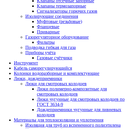
Клапаны отсечные запорные
Клапаны термозапорные
Сигнализаторы горючих газов
Изолирующие соединения
Муфтовые (резьбовые)
Фланцевые
Приварные
Газорегуляторное оборудование
Фильтры
Подводка гибкая для газа
Приборы учёта
Газовые счётчики
Инструмент
Кабель саморегулирующийся
Колонки водоразборные и комплектующие
Люки, дождеприемники
Люки для смотровых колодцев
Люки полимерно-композитные для
смотровых колодцев
Люки чугунные для смотровых колодцев по
ГОСТ 3634-9
Дождеприемники чугунные для ливневых
колодцев
Материалы для теплоизоляции и уплотнения
Изоляция для труб из вспененного полиэтилена