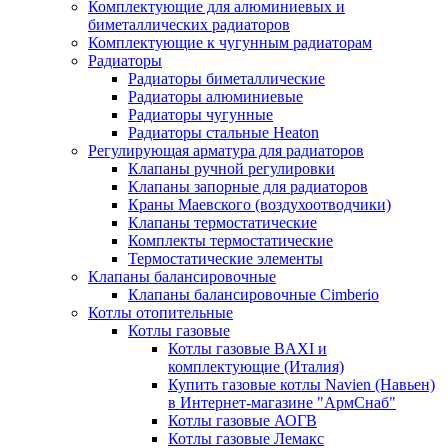
Комплектующие для алюминиевых и
биметаллических радиаторов
Комплектующие к чугунным радиаторам
Радиаторы
Радиаторы биметаллические
Радиаторы алюминиевые
Радиаторы чугунные
Радиаторы стальные Heaton
Регулирующая арматура для радиаторов
Клапаны ручной регулировки
Клапаны запорные для радиаторов
Краны Маевского (воздухоотводчики)
Клапаны термостатические
Комплекты термостатические
Термостатические элементы
Клапаны балансировочные
Клапаны балансировочные Cimberio
Котлы отопительные
Котлы газовые
Котлы газовые BAXI и
комплектующие (Италия)
Купить газовые котлы Navien (Навьен)
в Интернет-магазине "АрмСнаб"
Котлы газовые АОГВ
Котлы газовые Лемакс