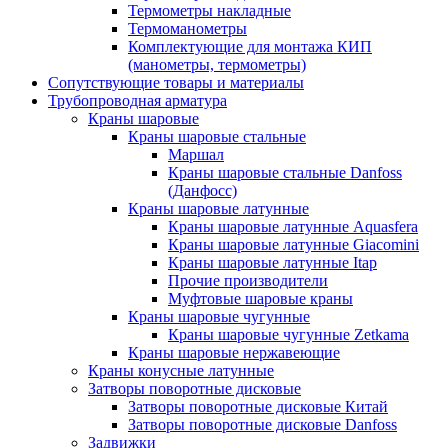
Термометры накладные
Термоманометры
Комплектующие для монтажа КИП
(манометры, термометры)
Сопутствующие товары и материалы
Трубопроводная арматура
Краны шаровые
Краны шаровые стальные
Маршал
Краны шаровые стальные Danfoss
(Данфосс)
Краны шаровые латунные
Краны шаровые латунные Aquasfera
Краны шаровые латунные Giacomini
Краны шаровые латунные Itap
Прочие производители
Муфтовые шаровые краны
Краны шаровые чугунные
Краны шаровые чугунные Zetkama
Краны шаровые нержавеющие
Краны конусные латунные
Затворы поворотные дисковые
Затворы поворотные дисковые Китай
Затворы поворотные дисковые Danfoss
Задвижки