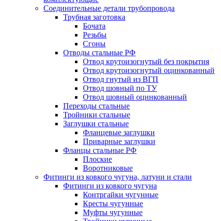
Соединительные детали трубопровода
Трубная заготовка
Бочата
Резьбы
Сгоны
Отводы стальные РФ
Отвод крутоизогнутый без покрытия
Отвод крутоизогнутый оцинкованный
Отвод гнутый из ВГП
Отвод шовный по ТУ
Отвод шовный оцинкованный
Переходы стальные
Тройники стальные
Заглушки стальные
Фланцевые заглушки
Приварные заглушки
Фланцы стальные РФ
Плоские
Воротниковые
Фитинги из ковкого чугуна, латуни и стали
Фитинги из ковкого чугуна
Контргайки чугунные
Кресты чугунные
Муфты чугунные