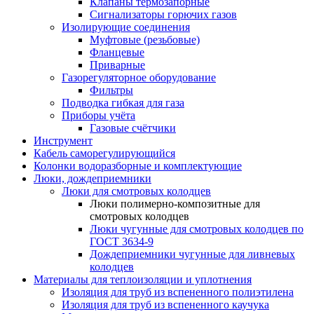
Клапаны термозапорные
Сигнализаторы горючих газов
Изолирующие соединения
Муфтовые (резьбовые)
Фланцевые
Приварные
Газорегуляторное оборудование
Фильтры
Подводка гибкая для газа
Приборы учёта
Газовые счётчики
Инструмент
Кабель саморегулирующийся
Колонки водоразборные и комплектующие
Люки, дождеприемники
Люки для смотровых колодцев
Люки полимерно-композитные для
смотровых колодцев
Люки чугунные для смотровых колодцев по
ГОСТ 3634-9
Дождеприемники чугунные для ливневых
колодцев
Материалы для теплоизоляции и уплотнения
Изоляция для труб из вспененного полиэтилена
Изоляция для труб из вспененного каучука