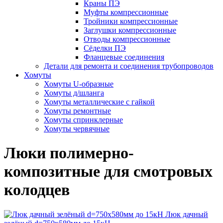
Краны ПЭ
Муфты компрессионные
Тройники компрессионные
Заглушки компрессионные
Отводы компрессионные
Сёделки ПЭ
Фланцевые соединения
Детали для ремонта и соединения трубопроводов
Хомуты
Хомуты U-образные
Хомуты д/шланга
Хомуты металлические с гайкой
Хомуты ремонтные
Хомуты спринклерные
Хомуты червячные
Люки полимерно-
композитные для смотровых
колодцев
Люк дачный