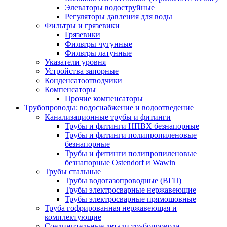
Элеваторы водоструйные
Регуляторы давления для воды
Фильтры и грязевики
Грязевики
Фильтры чугунные
Фильтры латунные
Указатели уровня
Устройства запорные
Конденсатоотводчики
Компенсаторы
Прочие компенсаторы
Трубопроводы: водоснабжение и водоотведение
Канализационные трубы и фитинги
Трубы и фитинги НПВХ безнапорные
Трубы и фитинги полипропиленовые
безнапорные
Трубы и фитинги полипропиленовые
безнапорные Ostendorf и Wawin
Трубы стальные
Трубы водогазопроводные (ВГП)
Трубы электросварные нержавеющие
Трубы электросварные прямошовные
Труба гофрированная нержавеющая и
комплектующие
Соединительные детали трубопровода