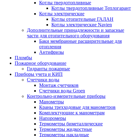
Котлы твердотопливные
Котлы твердотопливные Теплогарант
Котлы электрические
Котлы отопительные ГАЛАН
Котлы электрические Navien
Дополнительные принадлежности и запасные
части для отопительного оборудования
Баки мембранные расширительные для
отопления
Антифризы
Пломбы
Пожарное оборудование
Гидранты пожарные
Приборы учета и КИП
Счетчики воды
Монтаж счетчиков
Счетчики воды Groen
Контрольно-измерительные приборы
Манометры
Краны трехходовые для манометров
Комплектующие к манометрам
Напоромеры
Термометры биметаллические
Термометры жидкостные
Термометры накладные