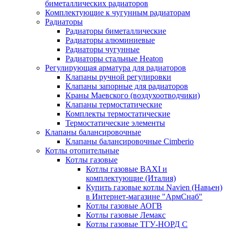
биметаллических радиаторов
Комплектующие к чугунным радиаторам
Радиаторы
Радиаторы биметаллические
Радиаторы алюминиевые
Радиаторы чугунные
Радиаторы стальные Heaton
Регулирующая арматура для радиаторов
Клапаны ручной регулировки
Клапаны запорные для радиаторов
Краны Маевского (воздухоотводчики)
Клапаны термостатические
Комплекты термостатические
Термостатические элементы
Клапаны балансировочные
Клапаны балансировочные Cimberio
Котлы отопительные
Котлы газовые
Котлы газовые BAXI и
комплектующие (Италия)
Купить газовые котлы Navien (Навьен)
в Интернет-магазине "АрмСнаб"
Котлы газовые АОГВ
Котлы газовые Лемакс
Котлы газовые ТГУ-НОРД С