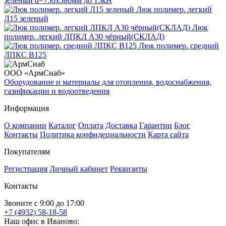
зелёный d=750х580мм до 15кН
Люк полимер. легкий
Л15 зеленый
Люк
полимер. легкий ЛПКЛ А30 чёрный(СКЛАД)
Люк полимер. средний
ЛПКС В125
ООО «АрмСнаб»
Оборудование и материалы для отопления, водоснабжения,
газификации и водоотведения
Информация
О компании
Каталог
Оплата
Доставка
Гарантии
Блог
Контакты
Политика конфидециальности
Карта сайта
Покупателям
Регистрация
Личный кабинет
Реквизиты
Контакты
Звоните с 9:00 до 17:00
+7 (4932) 58-18-58
Наш офис в Иваново: