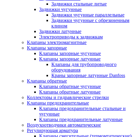
Задвижки стальные литые
Задвижки чугунные
Задвижки чугунные параллельные
Задвижки чугунные с обрезиненным
клином
Задвижки латунные
Электроприводы к задвижкам
Клапаны электромагнитные
Клапаны запорные
Клапаны запорные чугунные
Клапаны запорные латунные
Клапаны для трубопроводного
оборудования
Краны запорные латунные Danfoss
Клапаны обратные
Клапаны обратные чугунные
Клапаны обратные латунные
Коллекторы и гидравлические стрелки
Клапаны предохранительные
Клапаны предохранительные стальные и
чугунные
Клапаны предохранительные латунные
Воздухоотводчики автоматические
Регулирующая арматура
Клапаны смесительные (термомтатические)