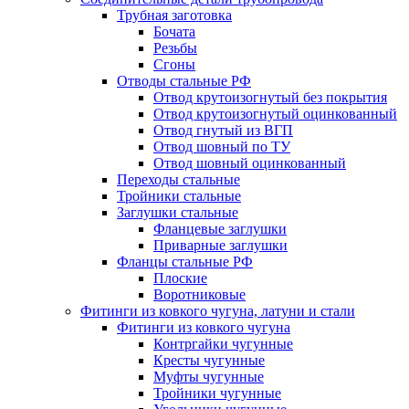
Трубная заготовка
Бочата
Резьбы
Сгоны
Отводы стальные РФ
Отвод крутоизогнутый без покрытия
Отвод крутоизогнутый оцинкованный
Отвод гнутый из ВГП
Отвод шовный по ТУ
Отвод шовный оцинкованный
Переходы стальные
Тройники стальные
Заглушки стальные
Фланцевые заглушки
Приварные заглушки
Фланцы стальные РФ
Плоские
Воротниковые
Фитинги из ковкого чугуна, латуни и стали
Фитинги из ковкого чугуна
Контргайки чугунные
Кресты чугунные
Муфты чугунные
Тройники чугунные