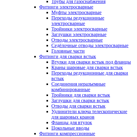
Трубы для газоснабжения
Фитинги электросварные
Муфты электросварные
Переходы редукционные
электросварные
Тройники электросварные
Заглушки электросварные
Отводы электросварные
Седёлочные отводы электросварные
Головные части
Фитинги для сварки встык
Втулки для сварки встык под фланцы
Краны шаровые для сварки встык
Переходы редукционные для сварки
встык
Соединения неразъемные
комбинированные
Тройники для сварки встык
Заглушки для сварки встык
Отводы для сварки встык
Удлинители ключа телескопические
для шаровых кранов
Фланцы для втулок
Цокольные вводы
Фитинги компрессионные