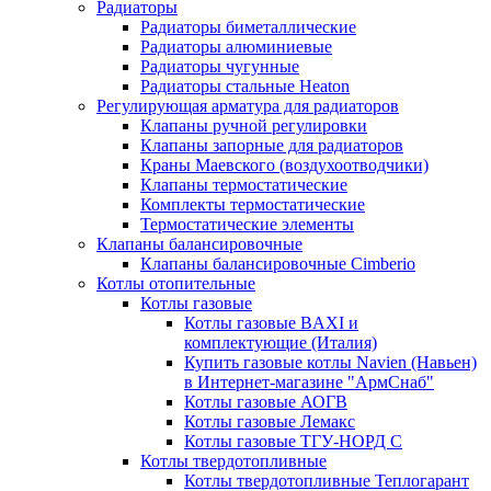
Радиаторы
Радиаторы биметаллические
Радиаторы алюминиевые
Радиаторы чугунные
Радиаторы стальные Heaton
Регулирующая арматура для радиаторов
Клапаны ручной регулировки
Клапаны запорные для радиаторов
Краны Маевского (воздухоотводчики)
Клапаны термостатические
Комплекты термостатические
Термостатические элементы
Клапаны балансировочные
Клапаны балансировочные Cimberio
Котлы отопительные
Котлы газовые
Котлы газовые BAXI и
комплектующие (Италия)
Купить газовые котлы Navien (Навьен)
в Интернет-магазине "АрмСнаб"
Котлы газовые АОГВ
Котлы газовые Лемакс
Котлы газовые ТГУ-НОРД С
Котлы твердотопливные
Котлы твердотопливные Теплогарант