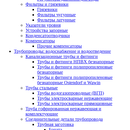
Фильтры и грязевики
Грязевики
Фильтры чугунные
Фильтры латунные
Указатели уровня
Устройства запорные
Конденсатоотводчики
Компенсаторы
Прочие компенсаторы
Трубопроводы: водоснабжение и водоотведение
Канализационные трубы и фитинги
Трубы и фитинги НПВХ безнапорные
Трубы и фитинги полипропиленовые
безнапорные
Трубы и фитинги полипропиленовые
безнапорные Ostendorf и Wawin
Трубы стальные
Трубы водогазопроводные (ВГП)
Трубы электросварные нержавеющие
Трубы электросварные прямошовные
Труба гофрированная нержавеющая и
комплектующие
Соединительные детали трубопровода
Трубная заготовка
Бочата