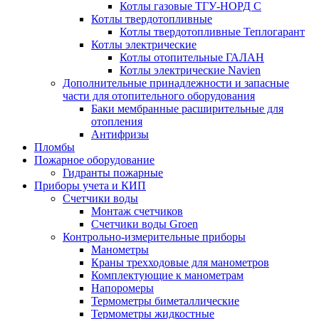
Котлы газовые ТГУ-НОРД С
Котлы твердотопливные
Котлы твердотопливные Теплогарант
Котлы электрические
Котлы отопительные ГАЛАН
Котлы электрические Navien
Дополнительные принадлежности и запасные
части для отопительного оборудования
Баки мембранные расширительные для
отопления
Антифризы
Пломбы
Пожарное оборудование
Гидранты пожарные
Приборы учета и КИП
Счетчики воды
Монтаж счетчиков
Счетчики воды Groen
Контрольно-измерительные приборы
Манометры
Краны трехходовые для манометров
Комплектующие к манометрам
Напоромеры
Термометры биметаллические
Термометры жидкостные