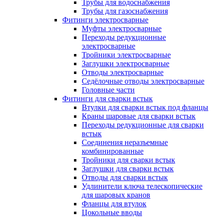
Трубы для водоснабжения
Трубы для газоснабжения
Фитинги электросварные
Муфты электросварные
Переходы редукционные
электросварные
Тройники электросварные
Заглушки электросварные
Отводы электросварные
Седёлочные отводы электросварные
Головные части
Фитинги для сварки встык
Втулки для сварки встык под фланцы
Краны шаровые для сварки встык
Переходы редукционные для сварки
встык
Соединения неразъемные
комбинированные
Тройники для сварки встык
Заглушки для сварки встык
Отводы для сварки встык
Удлинители ключа телескопические
для шаровых кранов
Фланцы для втулок
Цокольные вводы