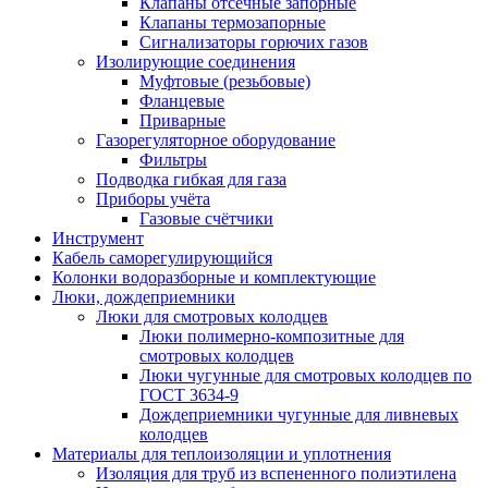
Клапаны отсечные запорные
Клапаны термозапорные
Сигнализаторы горючих газов
Изолирующие соединения
Муфтовые (резьбовые)
Фланцевые
Приварные
Газорегуляторное оборудование
Фильтры
Подводка гибкая для газа
Приборы учёта
Газовые счётчики
Инструмент
Кабель саморегулирующийся
Колонки водоразборные и комплектующие
Люки, дождеприемники
Люки для смотровых колодцев
Люки полимерно-композитные для
смотровых колодцев
Люки чугунные для смотровых колодцев по
ГОСТ 3634-9
Дождеприемники чугунные для ливневых
колодцев
Материалы для теплоизоляции и уплотнения
Изоляция для труб из вспененного полиэтилена