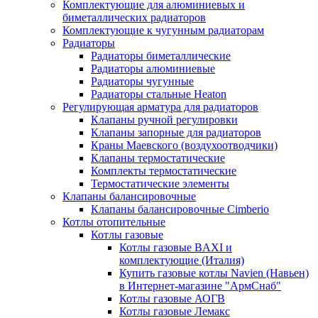
Комплектующие для алюминиевых и
биметаллических радиаторов
Комплектующие к чугунным радиаторам
Радиаторы
Радиаторы биметаллические
Радиаторы алюминиевые
Радиаторы чугунные
Радиаторы стальные Heaton
Регулирующая арматура для радиаторов
Клапаны ручной регулировки
Клапаны запорные для радиаторов
Краны Маевского (воздухоотводчики)
Клапаны термостатические
Комплекты термостатические
Термостатические элементы
Клапаны балансировочные
Клапаны балансировочные Cimberio
Котлы отопительные
Котлы газовые
Котлы газовые BAXI и
комплектующие (Италия)
Купить газовые котлы Navien (Навьен)
в Интернет-магазине "АрмСнаб"
Котлы газовые АОГВ
Котлы газовые Лемакс