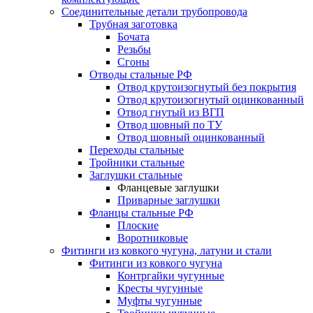
Соединительные детали трубопровода
Трубная заготовка
Бочата
Резьбы
Сгоны
Отводы стальные РФ
Отвод крутоизогнутый без покрытия
Отвод крутоизогнутый оцинкованный
Отвод гнутый из ВГП
Отвод шовный по ТУ
Отвод шовный оцинкованный
Переходы стальные
Тройники стальные
Заглушки стальные
Фланцевые заглушки
Приварные заглушки
Фланцы стальные РФ
Плоские
Воротниковые
Фитинги из ковкого чугуна, латуни и стали
Фитинги из ковкого чугуна
Контргайки чугунные
Кресты чугунные
Муфты чугунные