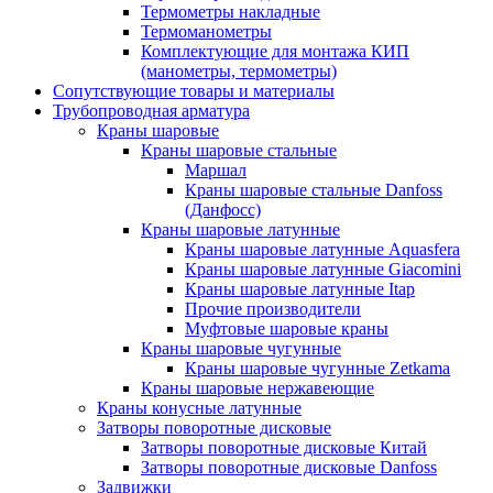
Термометры накладные
Термоманометры
Комплектующие для монтажа КИП
(манометры, термометры)
Сопутствующие товары и материалы
Трубопроводная арматура
Краны шаровые
Краны шаровые стальные
Маршал
Краны шаровые стальные Danfoss
(Данфосс)
Краны шаровые латунные
Краны шаровые латунные Aquasfera
Краны шаровые латунные Giacomini
Краны шаровые латунные Itap
Прочие производители
Муфтовые шаровые краны
Краны шаровые чугунные
Краны шаровые чугунные Zetkama
Краны шаровые нержавеющие
Краны конусные латунные
Затворы поворотные дисковые
Затворы поворотные дисковые Китай
Затворы поворотные дисковые Danfoss
Задвижки