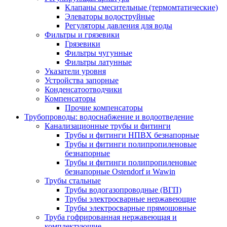
Клапаны смесительные (термомтатические)
Элеваторы водоструйные
Регуляторы давления для воды
Фильтры и грязевики
Грязевики
Фильтры чугунные
Фильтры латунные
Указатели уровня
Устройства запорные
Конденсатоотводчики
Компенсаторы
Прочие компенсаторы
Трубопроводы: водоснабжение и водоотведение
Канализационные трубы и фитинги
Трубы и фитинги НПВХ безнапорные
Трубы и фитинги полипропиленовые
безнапорные
Трубы и фитинги полипропиленовые
безнапорные Ostendorf и Wawin
Трубы стальные
Трубы водогазопроводные (ВГП)
Трубы электросварные нержавеющие
Трубы электросварные прямошовные
Труба гофрированная нержавеющая и
комплектующие