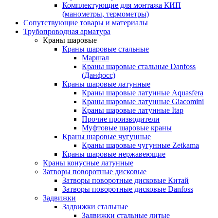
Комплектующие для монтажа КИП
(манометры, термометры)
Сопутствующие товары и материалы
Трубопроводная арматура
Краны шаровые
Краны шаровые стальные
Маршал
Краны шаровые стальные Danfoss
(Данфосс)
Краны шаровые латунные
Краны шаровые латунные Aquasfera
Краны шаровые латунные Giacomini
Краны шаровые латунные Itap
Прочие производители
Муфтовые шаровые краны
Краны шаровые чугунные
Краны шаровые чугунные Zetkama
Краны шаровые нержавеющие
Краны конусные латунные
Затворы поворотные дисковые
Затворы поворотные дисковые Китай
Затворы поворотные дисковые Danfoss
Задвижки
Задвижки стальные
Задвижки стальные литые