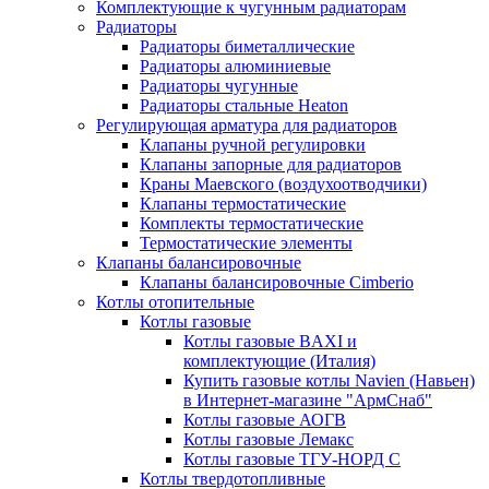
Комплектующие к чугунным радиаторам
Радиаторы
Радиаторы биметаллические
Радиаторы алюминиевые
Радиаторы чугунные
Радиаторы стальные Heaton
Регулирующая арматура для радиаторов
Клапаны ручной регулировки
Клапаны запорные для радиаторов
Краны Маевского (воздухоотводчики)
Клапаны термостатические
Комплекты термостатические
Термостатические элементы
Клапаны балансировочные
Клапаны балансировочные Cimberio
Котлы отопительные
Котлы газовые
Котлы газовые BAXI и
комплектующие (Италия)
Купить газовые котлы Navien (Навьен)
в Интернет-магазине "АрмСнаб"
Котлы газовые АОГВ
Котлы газовые Лемакс
Котлы газовые ТГУ-НОРД С
Котлы твердотопливные