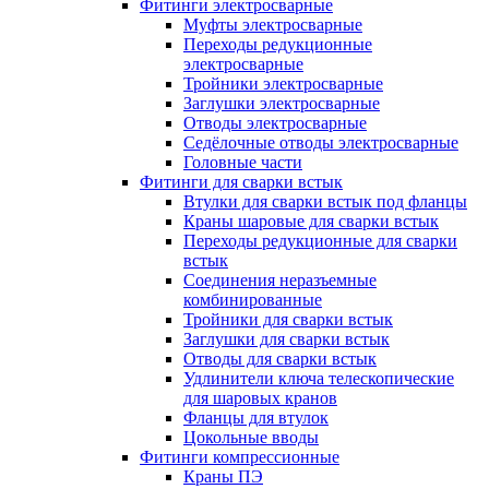
Фитинги электросварные
Муфты электросварные
Переходы редукционные
электросварные
Тройники электросварные
Заглушки электросварные
Отводы электросварные
Седёлочные отводы электросварные
Головные части
Фитинги для сварки встык
Втулки для сварки встык под фланцы
Краны шаровые для сварки встык
Переходы редукционные для сварки
встык
Соединения неразъемные
комбинированные
Тройники для сварки встык
Заглушки для сварки встык
Отводы для сварки встык
Удлинители ключа телескопические
для шаровых кранов
Фланцы для втулок
Цокольные вводы
Фитинги компрессионные
Краны ПЭ