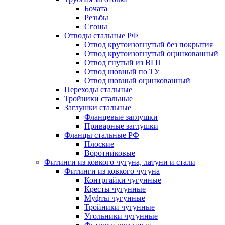
Бочата
Резьбы
Сгоны
Отводы стальные РФ
Отвод крутоизогнутый без покрытия
Отвод крутоизогнутый оцинкованный
Отвод гнутый из ВГП
Отвод шовный по ТУ
Отвод шовный оцинкованный
Переходы стальные
Тройники стальные
Заглушки стальные
Фланцевые заглушки
Приварные заглушки
Фланцы стальные РФ
Плоские
Воротниковые
Фитинги из ковкого чугуна, латуни и стали
Фитинги из ковкого чугуна
Контргайки чугунные
Кресты чугунные
Муфты чугунные
Тройники чугунные
Угольники чугунные