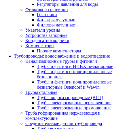
Регуляторы давления для воды
Фильтры и грязевики
Грязевики
Фильтры чугунные
Фильтры латунные
Указатели уровня
Устройства запорные
Конденсатоотводчики
Компенсаторы
Прочие компенсаторы
Трубопроводы: водоснабжение и водоотведение
Канализационные трубы и фитинги
Трубы и фитинги НПВХ безнапорные
Трубы и фитинги полипропиленовые
безнапорные
Трубы и фитинги полипропиленовые
безнапорные Ostendorf и Wawin
Трубы стальные
Трубы водогазопроводные (ВГП)
Трубы электросварные нержавеющие
Трубы электросварные прямошовные
Труба гофрированная нержавеющая и
комплектующие
Соединительные детали трубопровода
Трубная заготовка