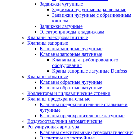
Задвижки чугунные
Задвижки чугунные параллельные
Задвижки чугунные с обрезиненным
клином
Задвижки латунные
Электроприводы к задвижкам
Клапаны электромагнитные
Клапаны запорные
Клапаны запорные чугунные
Клапаны запорные латунные
Клапаны для трубопроводного
оборудования
Краны запорные латунные Danfoss
Клапаны обратные
Клапаны обратные чугунные
Клапаны обратные латунные
Коллекторы и гидравлические стрелки
Клапаны предохранительные
Клапаны предохранительные стальные и
чугунные
Клапаны предохранительные латунные
Воздухоотводчики автоматические
Регулирующая арматура
Клапаны смесительные (термомтатические)
Элеваторы водоструйные