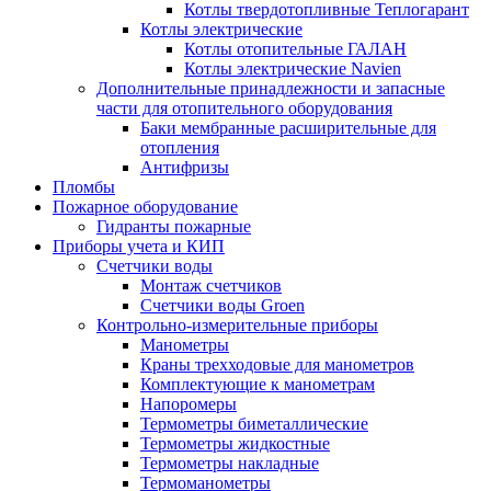
Котлы твердотопливные Теплогарант
Котлы электрические
Котлы отопительные ГАЛАН
Котлы электрические Navien
Дополнительные принадлежности и запасные
части для отопительного оборудования
Баки мембранные расширительные для
отопления
Антифризы
Пломбы
Пожарное оборудование
Гидранты пожарные
Приборы учета и КИП
Счетчики воды
Монтаж счетчиков
Счетчики воды Groen
Контрольно-измерительные приборы
Манометры
Краны трехходовые для манометров
Комплектующие к манометрам
Напоромеры
Термометры биметаллические
Термометры жидкостные
Термометры накладные
Термоманометры