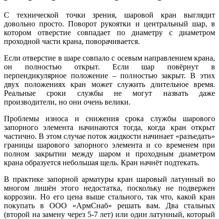
С технической точки зрения, шаровой кран выглядит
довольно просто. Поворот рукоятки и центральный шар, в
котором отверстие совпадает по диаметру с диаметром
проходной части крана, поворачивается.
Если отверстие в шаре совпало с осевым направлением крана,
он полностью открыт. Если шар повёрнут в
перпендикулярное положение – полностью закрыт. В этих
двух положениях кран может служить длительное время.
Реальные сроки службы не могут назвать даже
производители, но они очень велики.
Проблемы износа и снижения срока службы шарового
запорного элемента начинаются тогда, когда кран открыт
частично. В этом случае поток жидкости начинает «разъедать»
границы шарового запорного элемента и со временем при
полном закрытии между шаром и проходным диаметром
крана образуется небольшая щель. Кран начнёт подтекать.
В практике запорной арматуры кран шаровый латунный во
многом лишён этого недостатка, поскольку не подвержен
коррозии. Но его цена выше стального, так что, какой кран
покупать в ООО «АрмСнаб» решать вам. Два стальных
(второй на замену через 5-7 лет) или один латунный, который