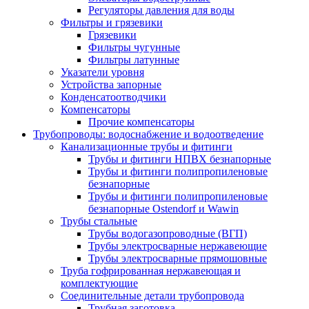
Регуляторы давления для воды
Фильтры и грязевики
Грязевики
Фильтры чугунные
Фильтры латунные
Указатели уровня
Устройства запорные
Конденсатоотводчики
Компенсаторы
Прочие компенсаторы
Трубопроводы: водоснабжение и водоотведение
Канализационные трубы и фитинги
Трубы и фитинги НПВХ безнапорные
Трубы и фитинги полипропиленовые
безнапорные
Трубы и фитинги полипропиленовые
безнапорные Ostendorf и Wawin
Трубы стальные
Трубы водогазопроводные (ВГП)
Трубы электросварные нержавеющие
Трубы электросварные прямошовные
Труба гофрированная нержавеющая и
комплектующие
Соединительные детали трубопровода
Трубная заготовка