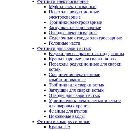
Фитинги электросварные
Муфты электросварные
Переходы редукционные
электросварные
Тройники электросварные
Заглушки электросварные
Отводы электросварные
Седёлочные отводы электросварные
Головные части
Фитинги для сварки встык
Втулки для сварки встык под фланцы
Краны шаровые для сварки встык
Переходы редукционные для сварки
встык
Соединения неразъемные
комбинированные
Тройники для сварки встык
Заглушки для сварки встык
Отводы для сварки встык
Удлинители ключа телескопические
для шаровых кранов
Фланцы для втулок
Цокольные вводы
Фитинги компрессионные
Краны ПЭ