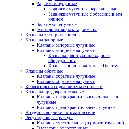
Задвижки чугунные
Задвижки чугунные параллельные
Задвижки чугунные с обрезиненным
клином
Задвижки латунные
Электроприводы к задвижкам
Клапаны электромагнитные
Клапаны запорные
Клапаны запорные чугунные
Клапаны запорные латунные
Клапаны для трубопроводного
оборудования
Краны запорные латунные Danfoss
Клапаны обратные
Клапаны обратные чугунные
Клапаны обратные латунные
Коллекторы и гидравлические стрелки
Клапаны предохранительные
Клапаны предохранительные стальные и
чугунные
Клапаны предохранительные латунные
Воздухоотводчики автоматические
Регулирующая арматура
Клапаны смесительные (термомтатические)
Элеваторы водоструйные