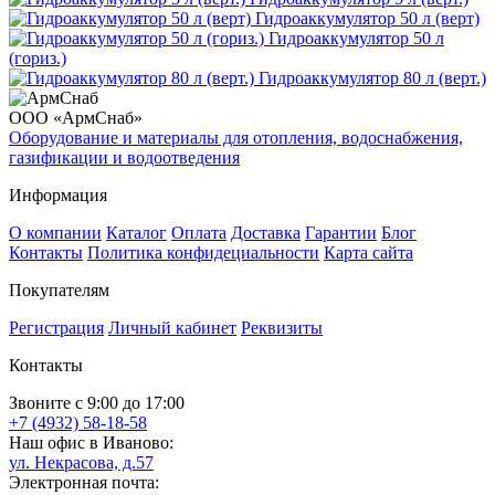
Гидроаккумулятор 50 л (верт)
Гидроаккумулятор 50 л
(гориз.)
Гидроаккумулятор 80 л (верт.)
ООО «АрмСнаб»
Оборудование и материалы для отопления, водоснабжения,
газификации и водоотведения
Информация
О компании
Каталог
Оплата
Доставка
Гарантии
Блог
Контакты
Политика конфидециальности
Карта сайта
Покупателям
Регистрация
Личный кабинет
Реквизиты
Контакты
Звоните с 9:00 до 17:00
+7 (4932) 58-18-58
Наш офис в Иваново:
ул. Некрасова, д.57
Электронная почта: