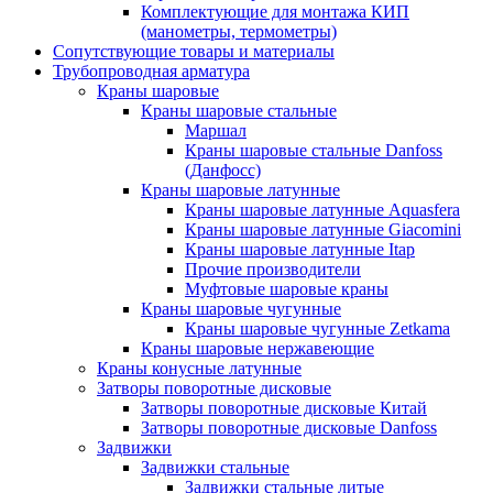
Комплектующие для монтажа КИП
(манометры, термометры)
Сопутствующие товары и материалы
Трубопроводная арматура
Краны шаровые
Краны шаровые стальные
Маршал
Краны шаровые стальные Danfoss
(Данфосс)
Краны шаровые латунные
Краны шаровые латунные Aquasfera
Краны шаровые латунные Giacomini
Краны шаровые латунные Itap
Прочие производители
Муфтовые шаровые краны
Краны шаровые чугунные
Краны шаровые чугунные Zetkama
Краны шаровые нержавеющие
Краны конусные латунные
Затворы поворотные дисковые
Затворы поворотные дисковые Китай
Затворы поворотные дисковые Danfoss
Задвижки
Задвижки стальные
Задвижки стальные литые