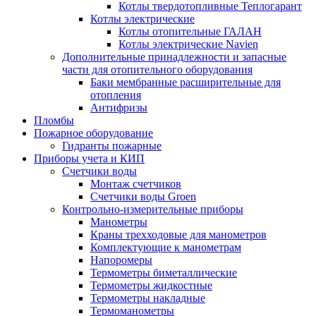
Котлы твердотопливные Теплогарант
Котлы электрические
Котлы отопительные ГАЛАН
Котлы электрические Navien
Дополнительные принадлежности и запасные
части для отопительного оборудования
Баки мембранные расширительные для
отопления
Антифризы
Пломбы
Пожарное оборудование
Гидранты пожарные
Приборы учета и КИП
Счетчики воды
Монтаж счетчиков
Счетчики воды Groen
Контрольно-измерительные приборы
Манометры
Краны трехходовые для манометров
Комплектующие к манометрам
Напоромеры
Термометры биметаллические
Термометры жидкостные
Термометры накладные
Термоманометры