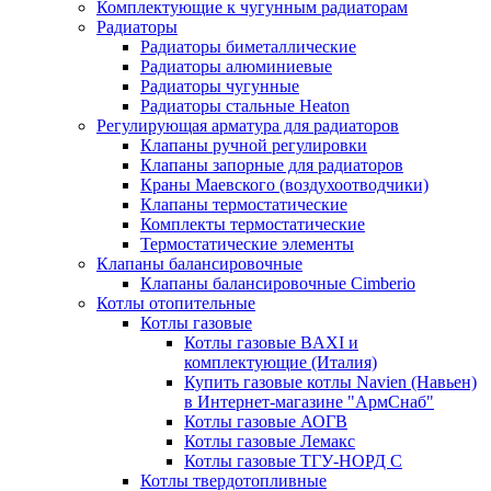
Комплектующие к чугунным радиаторам
Радиаторы
Радиаторы биметаллические
Радиаторы алюминиевые
Радиаторы чугунные
Радиаторы стальные Heaton
Регулирующая арматура для радиаторов
Клапаны ручной регулировки
Клапаны запорные для радиаторов
Краны Маевского (воздухоотводчики)
Клапаны термостатические
Комплекты термостатические
Термостатические элементы
Клапаны балансировочные
Клапаны балансировочные Cimberio
Котлы отопительные
Котлы газовые
Котлы газовые BAXI и
комплектующие (Италия)
Купить газовые котлы Navien (Навьен)
в Интернет-магазине "АрмСнаб"
Котлы газовые АОГВ
Котлы газовые Лемакс
Котлы газовые ТГУ-НОРД С
Котлы твердотопливные