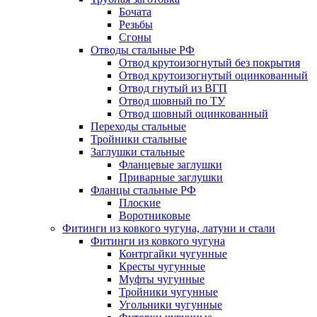
Бочата
Резьбы
Сгоны
Отводы стальные РФ
Отвод крутоизогнутый без покрытия
Отвод крутоизогнутый оцинкованный
Отвод гнутый из ВГП
Отвод шовный по ТУ
Отвод шовный оцинкованный
Переходы стальные
Тройники стальные
Заглушки стальные
Фланцевые заглушки
Приварные заглушки
Фланцы стальные РФ
Плоские
Воротниковые
Фитинги из ковкого чугуна, латуни и стали
Фитинги из ковкого чугуна
Контргайки чугунные
Кресты чугунные
Муфты чугунные
Тройники чугунные
Угольники чугунные