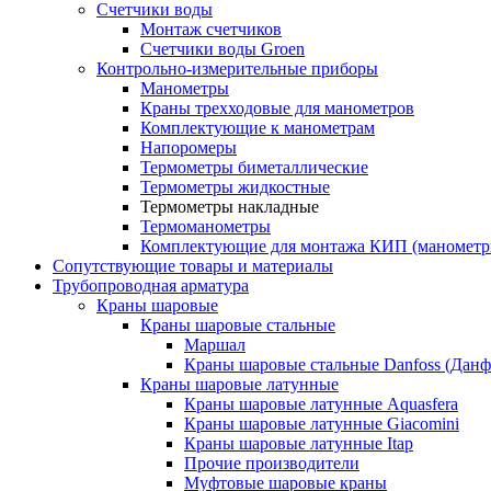
Счетчики воды
Монтаж счетчиков
Счетчики воды Groen
Контрольно-измерительные приборы
Манометры
Краны трехходовые для манометров
Комплектующие к манометрам
Напоромеры
Термометры биметаллические
Термометры жидкостные
Термометры накладные
Термоманометры
Комплектующие для монтажа КИП (манометр
Сопутствующие товары и материалы
Трубопроводная арматура
Краны шаровые
Краны шаровые стальные
Маршал
Краны шаровые стальные Danfoss (Данф
Краны шаровые латунные
Краны шаровые латунные Aquasfera
Краны шаровые латунные Giacomini
Краны шаровые латунные Itap
Прочие производители
Муфтовые шаровые краны