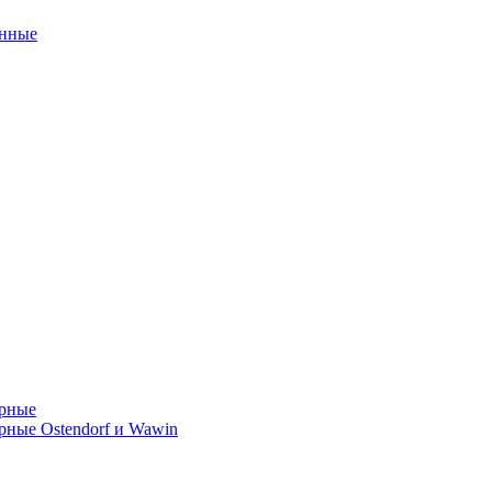
унные
орные
ные Ostendorf и Wawin