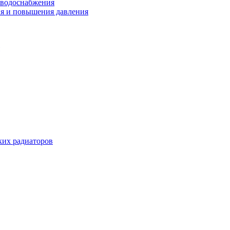
 водоснабжения
ия и повышения давления
их радиаторов