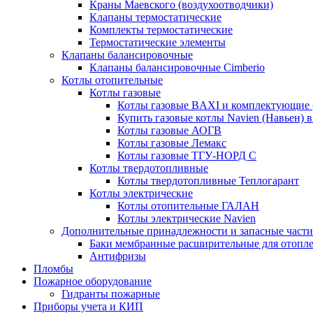
Краны Маевского (воздухоотводчики)
Клапаны термостатические
Комплекты термостатические
Термостатические элементы
Клапаны балансировочные
Клапаны балансировочные Cimberio
Котлы отопительные
Котлы газовые
Котлы газовые BAXI и комплектующие 
Купить газовые котлы Navien (Навьен) 
Котлы газовые АОГВ
Котлы газовые Лемакс
Котлы газовые ТГУ-НОРД С
Котлы твердотопливные
Котлы твердотопливные Теплогарант
Котлы электрические
Котлы отопительные ГАЛАН
Котлы электрические Navien
Дополнительные принадлежности и запасные части
Баки мембранные расширительные для отопл
Антифризы
Пломбы
Пожарное оборудование
Гидранты пожарные
Приборы учета и КИП