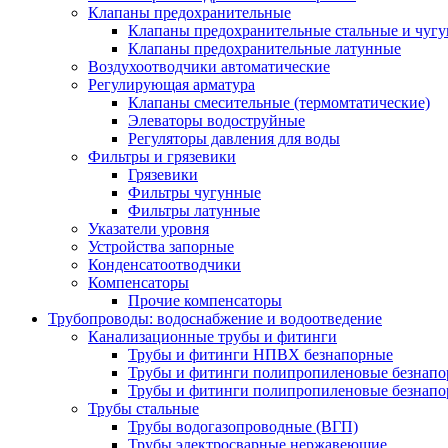
Клапаны предохранительные
Клапаны предохранительные стальные и чуг
Клапаны предохранительные латунные
Воздухоотводчики автоматические
Регулирующая арматура
Клапаны смесительные (термомтатические)
Элеваторы водоструйные
Регуляторы давления для воды
Фильтры и грязевики
Грязевики
Фильтры чугунные
Фильтры латунные
Указатели уровня
Устройства запорные
Конденсатоотводчики
Компенсаторы
Прочие компенсаторы
Трубопроводы: водоснабжение и водоотведение
Канализационные трубы и фитинги
Трубы и фитинги НПВХ безнапорные
Трубы и фитинги полипропиленовые безнап
Трубы и фитинги полипропиленовые безнапор
Трубы стальные
Трубы водогазопроводные (ВГП)
Трубы электросварные нержавеющие