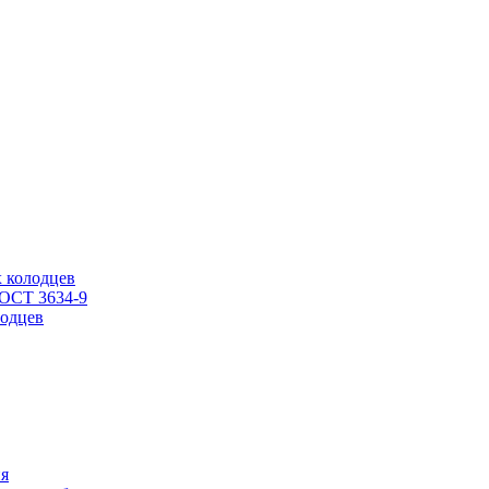
 колодцев
ГОСТ 3634-9
одцев
ия