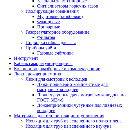
Клапаны термозапорные
Сигнализаторы горючих газов
Изолирующие соединения
Муфтовые (резьбовые)
Фланцевые
Приварные
Газорегуляторное оборудование
Фильтры
Подводка гибкая для газа
Приборы учёта
Газовые счётчики
Инструмент
Кабель саморегулирующийся
Колонки водоразборные и комплектующие
Люки, дождеприемники
Люки для смотровых колодцев
Люки полимерно-композитные для
смотровых колодцев
Люки чугунные для смотровых колодцев по
ГОСТ 3634-9
Дождеприемники чугунные для ливневых
колодцев
Материалы для теплоизоляции и уплотнения
Изоляция для труб из вспененного полиэтилена
Изоляция для труб из вспененного каучука