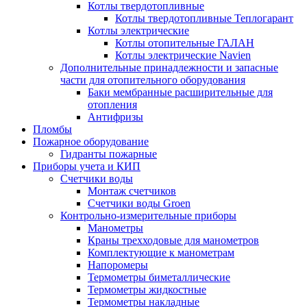
Котлы твердотопливные
Котлы твердотопливные Теплогарант
Котлы электрические
Котлы отопительные ГАЛАН
Котлы электрические Navien
Дополнительные принадлежности и запасные
части для отопительного оборудования
Баки мембранные расширительные для
отопления
Антифризы
Пломбы
Пожарное оборудование
Гидранты пожарные
Приборы учета и КИП
Счетчики воды
Монтаж счетчиков
Счетчики воды Groen
Контрольно-измерительные приборы
Манометры
Краны трехходовые для манометров
Комплектующие к манометрам
Напоромеры
Термометры биметаллические
Термометры жидкостные
Термометры накладные