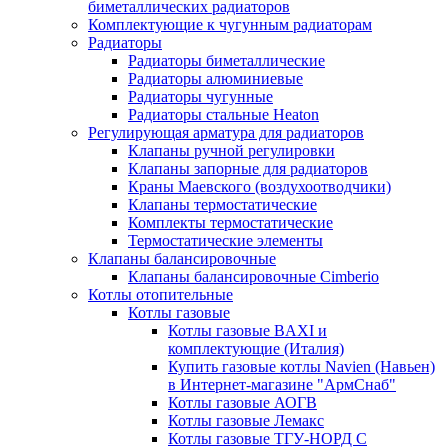
биметаллических радиаторов
Комплектующие к чугунным радиаторам
Радиаторы
Радиаторы биметаллические
Радиаторы алюминиевые
Радиаторы чугунные
Радиаторы стальные Heaton
Регулирующая арматура для радиаторов
Клапаны ручной регулировки
Клапаны запорные для радиаторов
Краны Маевского (воздухоотводчики)
Клапаны термостатические
Комплекты термостатические
Термостатические элементы
Клапаны балансировочные
Клапаны балансировочные Cimberio
Котлы отопительные
Котлы газовые
Котлы газовые BAXI и
комплектующие (Италия)
Купить газовые котлы Navien (Навьен)
в Интернет-магазине "АрмСнаб"
Котлы газовые АОГВ
Котлы газовые Лемакс
Котлы газовые ТГУ-НОРД С