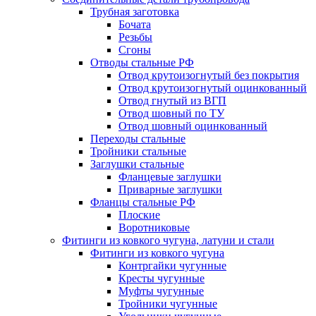
Трубная заготовка
Бочата
Резьбы
Сгоны
Отводы стальные РФ
Отвод крутоизогнутый без покрытия
Отвод крутоизогнутый оцинкованный
Отвод гнутый из ВГП
Отвод шовный по ТУ
Отвод шовный оцинкованный
Переходы стальные
Тройники стальные
Заглушки стальные
Фланцевые заглушки
Приварные заглушки
Фланцы стальные РФ
Плоские
Воротниковые
Фитинги из ковкого чугуна, латуни и стали
Фитинги из ковкого чугуна
Контргайки чугунные
Кресты чугунные
Муфты чугунные
Тройники чугунные