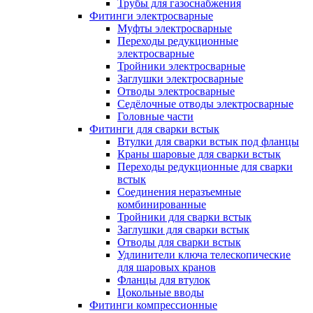
Трубы для газоснабжения
Фитинги электросварные
Муфты электросварные
Переходы редукционные
электросварные
Тройники электросварные
Заглушки электросварные
Отводы электросварные
Седёлочные отводы электросварные
Головные части
Фитинги для сварки встык
Втулки для сварки встык под фланцы
Краны шаровые для сварки встык
Переходы редукционные для сварки
встык
Соединения неразъемные
комбинированные
Тройники для сварки встык
Заглушки для сварки встык
Отводы для сварки встык
Удлинители ключа телескопические
для шаровых кранов
Фланцы для втулок
Цокольные вводы
Фитинги компрессионные