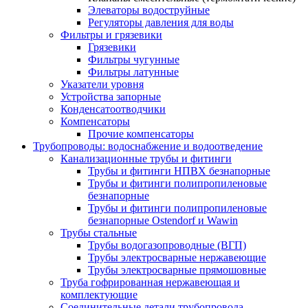
Элеваторы водоструйные
Регуляторы давления для воды
Фильтры и грязевики
Грязевики
Фильтры чугунные
Фильтры латунные
Указатели уровня
Устройства запорные
Конденсатоотводчики
Компенсаторы
Прочие компенсаторы
Трубопроводы: водоснабжение и водоотведение
Канализационные трубы и фитинги
Трубы и фитинги НПВХ безнапорные
Трубы и фитинги полипропиленовые
безнапорные
Трубы и фитинги полипропиленовые
безнапорные Ostendorf и Wawin
Трубы стальные
Трубы водогазопроводные (ВГП)
Трубы электросварные нержавеющие
Трубы электросварные прямошовные
Труба гофрированная нержавеющая и
комплектующие
Соединительные детали трубопровода