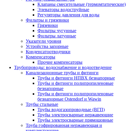
Клапаны смесительные (термомтатические)
Элеваторы водоструйные
Регуляторы давления для воды
Фильтры и грязевики
Грязевики
Фильтры чугунные
Фильтры латунные
Указатели уровня
Устройства запорные
Конденсатоотводчики
Компенсаторы
Прочие компенсаторы
Трубопроводы: водоснабжение и водоотведение
Канализационные трубы и фитинги
Трубы и фитинги НПВХ безнапорные
Трубы и фитинги полипропиленовые
безнапорные
Трубы и фитинги полипропиленовые
безнапорные Ostendorf и Wawin
Трубы стальные
Трубы водогазопроводные (ВГП)
Трубы электросварные нержавеющие
Трубы электросварные прямошовные
Труба гофрированная нержавеющая и
комплектующие