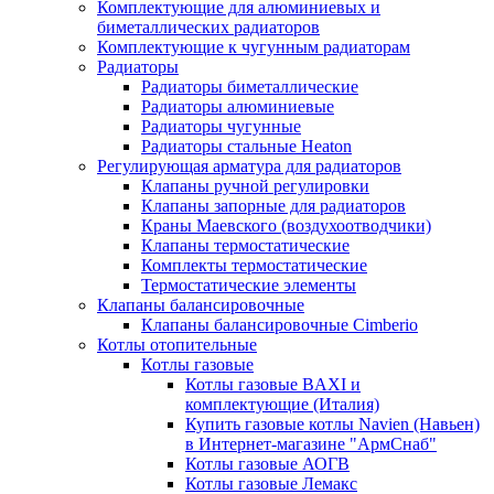
Комплектующие для алюминиевых и
биметаллических радиаторов
Комплектующие к чугунным радиаторам
Радиаторы
Радиаторы биметаллические
Радиаторы алюминиевые
Радиаторы чугунные
Радиаторы стальные Heaton
Регулирующая арматура для радиаторов
Клапаны ручной регулировки
Клапаны запорные для радиаторов
Краны Маевского (воздухоотводчики)
Клапаны термостатические
Комплекты термостатические
Термостатические элементы
Клапаны балансировочные
Клапаны балансировочные Cimberio
Котлы отопительные
Котлы газовые
Котлы газовые BAXI и
комплектующие (Италия)
Купить газовые котлы Navien (Навьен)
в Интернет-магазине "АрмСнаб"
Котлы газовые АОГВ
Котлы газовые Лемакс