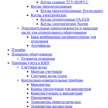
Котлы газовые ТГУ-НОРД С
Котлы твердотопливные
Котлы твердотопливные Теплогарант
Котлы электрические
Котлы отопительные ГАЛАН
Котлы электрические Navien
Дополнительные принадлежности и запасные
части для отопительного оборудования
Баки мембранные расширительные для
отопления
Антифризы
Пломбы
Пожарное оборудование
Гидранты пожарные
Приборы учета и КИП
Счетчики воды
Монтаж счетчиков
Счетчики воды Groen
Контрольно-измерительные приборы
Манометры
Краны трехходовые для манометров
Комплектующие к манометрам
Напоромеры
Термометры биметаллические
Термометры жидкостные