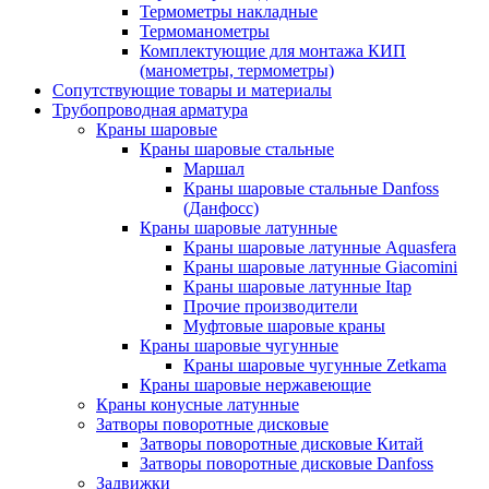
Термометры накладные
Термоманометры
Комплектующие для монтажа КИП
(манометры, термометры)
Сопутствующие товары и материалы
Трубопроводная арматура
Краны шаровые
Краны шаровые стальные
Маршал
Краны шаровые стальные Danfoss
(Данфосс)
Краны шаровые латунные
Краны шаровые латунные Aquasfera
Краны шаровые латунные Giacomini
Краны шаровые латунные Itap
Прочие производители
Муфтовые шаровые краны
Краны шаровые чугунные
Краны шаровые чугунные Zetkama
Краны шаровые нержавеющие
Краны конусные латунные
Затворы поворотные дисковые
Затворы поворотные дисковые Китай
Затворы поворотные дисковые Danfoss
Задвижки