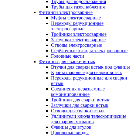
Трубы для водоснабжения
Трубы для газоснабжения
Фитинги электросварные
Муфты электросварные
Переходы редукционные
электросварные
Тройники электросварные
Заглушки электросварные
Отводы электросварные
Седёлочные отводы электросварные
Головные части
Фитинги для сварки встык
Втулки для сварки встык под фланцы
Краны шаровые для сварки встык
Переходы редукционные для сварки
встык
Соединения неразъемные
комбинированные
Тройники для сварки встык
Заглушки для сварки встык
Отводы для сварки встык
Удлинители ключа телескопические
для шаровых кранов
Фланцы для втулок
Цокольные вводы