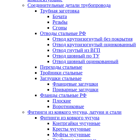
Соединительные детали трубопровода
Трубная заготовка
Бочата
Резьбы
Сгоны
Отводы стальные РФ
Отвод крутоизогнутый без покрытия
Отвод крутоизогнутый оцинкованный
Отвод гнутый из ВГП
Отвод шовный по ТУ
Отвод шовный оцинкованный
Переходы стальные
Тройники стальные
Заглушки стальные
Фланцевые заглушки
Приварные заглушки
Фланцы стальные РФ
Плоские
Воротниковые
Фитинги из ковкого чугуна, латуни и стали
Фитинги из ковкого чугуна
Контргайки чугунные
Кресты чугунные
Муфты чугунные