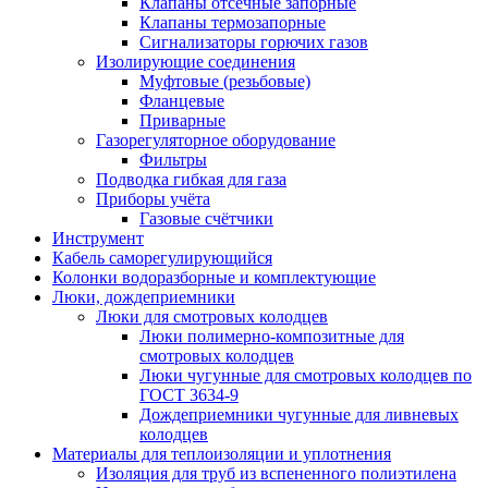
Клапаны отсечные запорные
Клапаны термозапорные
Сигнализаторы горючих газов
Изолирующие соединения
Муфтовые (резьбовые)
Фланцевые
Приварные
Газорегуляторное оборудование
Фильтры
Подводка гибкая для газа
Приборы учёта
Газовые счётчики
Инструмент
Кабель саморегулирующийся
Колонки водоразборные и комплектующие
Люки, дождеприемники
Люки для смотровых колодцев
Люки полимерно-композитные для
смотровых колодцев
Люки чугунные для смотровых колодцев по
ГОСТ 3634-9
Дождеприемники чугунные для ливневых
колодцев
Материалы для теплоизоляции и уплотнения
Изоляция для труб из вспененного полиэтилена