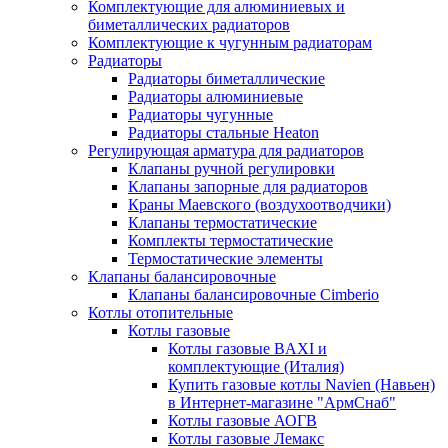
Комплектующие для алюминиевых и
биметаллических радиаторов
Комплектующие к чугунным радиаторам
Радиаторы
Радиаторы биметаллические
Радиаторы алюминиевые
Радиаторы чугунные
Радиаторы стальные Heaton
Регулирующая арматура для радиаторов
Клапаны ручной регулировки
Клапаны запорные для радиаторов
Краны Маевского (воздухоотводчики)
Клапаны термостатические
Комплекты термостатические
Термостатические элементы
Клапаны балансировочные
Клапаны балансировочные Cimberio
Котлы отопительные
Котлы газовые
Котлы газовые BAXI и
комплектующие (Италия)
Купить газовые котлы Navien (Навьен)
в Интернет-магазине "АрмСнаб"
Котлы газовые АОГВ
Котлы газовые Лемакс