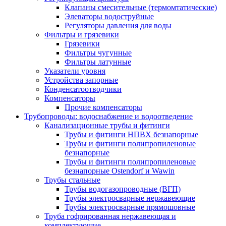
Клапаны смесительные (термомтатические)
Элеваторы водоструйные
Регуляторы давления для воды
Фильтры и грязевики
Грязевики
Фильтры чугунные
Фильтры латунные
Указатели уровня
Устройства запорные
Конденсатоотводчики
Компенсаторы
Прочие компенсаторы
Трубопроводы: водоснабжение и водоотведение
Канализационные трубы и фитинги
Трубы и фитинги НПВХ безнапорные
Трубы и фитинги полипропиленовые
безнапорные
Трубы и фитинги полипропиленовые
безнапорные Ostendorf и Wawin
Трубы стальные
Трубы водогазопроводные (ВГП)
Трубы электросварные нержавеющие
Трубы электросварные прямошовные
Труба гофрированная нержавеющая и
комплектующие