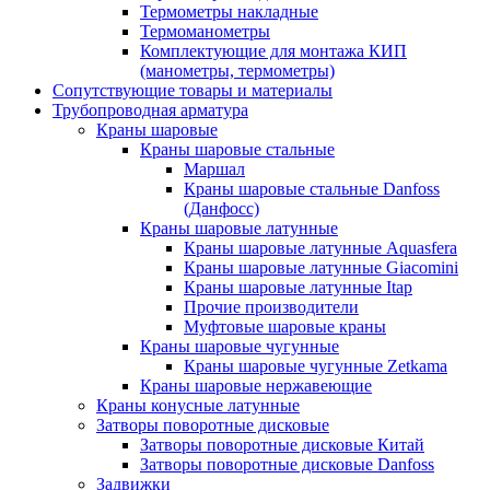
Термометры накладные
Термоманометры
Комплектующие для монтажа КИП
(манометры, термометры)
Сопутствующие товары и материалы
Трубопроводная арматура
Краны шаровые
Краны шаровые стальные
Маршал
Краны шаровые стальные Danfoss
(Данфосс)
Краны шаровые латунные
Краны шаровые латунные Aquasfera
Краны шаровые латунные Giacomini
Краны шаровые латунные Itap
Прочие производители
Муфтовые шаровые краны
Краны шаровые чугунные
Краны шаровые чугунные Zetkama
Краны шаровые нержавеющие
Краны конусные латунные
Затворы поворотные дисковые
Затворы поворотные дисковые Китай
Затворы поворотные дисковые Danfoss
Задвижки