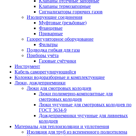
Клапаны отсечные запорные
Клапаны термозапорные
Сигнализаторы горючих газов
Изолирующие соединения
Муфтовые (резьбовые)
Фланцевые
Приварные
Газорегуляторное оборудование
Фильтры
Подводка гибкая для газа
Приборы учёта
Газовые счётчики
Инструмент
Кабель саморегулирующийся
Колонки водоразборные и комплектующие
Люки, дождеприемники
Люки для смотровых колодцев
Люки полимерно-композитные для
смотровых колодцев
Люки чугунные для смотровых колодцев по
ГОСТ 3634-9
Дождеприемники чугунные для ливневых
колодцев
Материалы для теплоизоляции и уплотнения
Изоляция для труб из вспененного полиэтилена