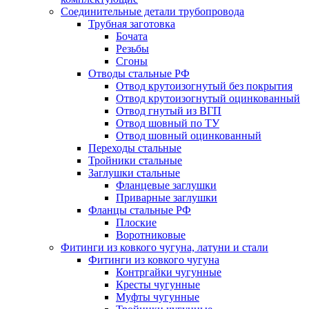
Соединительные детали трубопровода
Трубная заготовка
Бочата
Резьбы
Сгоны
Отводы стальные РФ
Отвод крутоизогнутый без покрытия
Отвод крутоизогнутый оцинкованный
Отвод гнутый из ВГП
Отвод шовный по ТУ
Отвод шовный оцинкованный
Переходы стальные
Тройники стальные
Заглушки стальные
Фланцевые заглушки
Приварные заглушки
Фланцы стальные РФ
Плоские
Воротниковые
Фитинги из ковкого чугуна, латуни и стали
Фитинги из ковкого чугуна
Контргайки чугунные
Кресты чугунные
Муфты чугунные