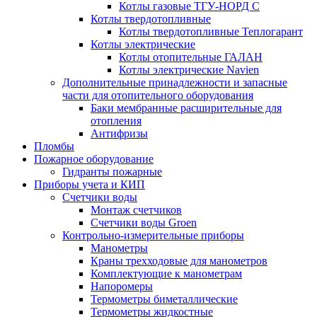
Котлы газовые ТГУ-НОРД С
Котлы твердотопливные
Котлы твердотопливные Теплогарант
Котлы электрические
Котлы отопительные ГАЛАН
Котлы электрические Navien
Дополнительные принадлежности и запасные
части для отопительного оборудования
Баки мембранные расширительные для
отопления
Антифризы
Пломбы
Пожарное оборудование
Гидранты пожарные
Приборы учета и КИП
Счетчики воды
Монтаж счетчиков
Счетчики воды Groen
Контрольно-измерительные приборы
Манометры
Краны трехходовые для манометров
Комплектующие к манометрам
Напоромеры
Термометры биметаллические
Термометры жидкостные