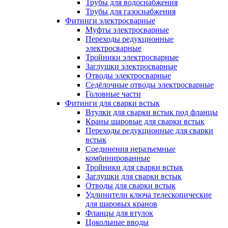
Трубы для водоснабжения
Трубы для газоснабжения
Фитинги электросварные
Муфты электросварные
Переходы редукционные
электросварные
Тройники электросварные
Заглушки электросварные
Отводы электросварные
Седёлочные отводы электросварные
Головные части
Фитинги для сварки встык
Втулки для сварки встык под фланцы
Краны шаровые для сварки встык
Переходы редукционные для сварки
встык
Соединения неразъемные
комбинированные
Тройники для сварки встык
Заглушки для сварки встык
Отводы для сварки встык
Удлинители ключа телескопические
для шаровых кранов
Фланцы для втулок
Цокольные вводы