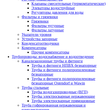
Клапаны смесительные (термомтатические)
Элеваторы водоструйные
Регуляторы давления для воды
Фильтры и грязевики
Грязевики
Фильтры чугунные
Фильтры латунные
Указатели уровня
Устройства запорные
Конденсатоотводчики
Компенсаторы
Прочие компенсаторы
Трубопроводы: водоснабжение и водоотведение
Канализационные трубы и фитинги
Трубы и фитинги НПВХ безнапорные
Трубы и фитинги полипропиленовые
безнапорные
Трубы и фитинги полипропиленовые
безнапорные Ostendorf и Wawin
Трубы стальные
Трубы водогазопроводные (ВГП)
Трубы электросварные нержавеющие
Трубы электросварные прямошовные
Труба гофрированная нержавеющая и
комплектующие