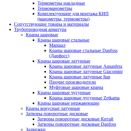
Термометры накладные
Термоманометры
Комплектующие для монтажа КИП
(манометры, термометры)
Сопутствующие товары и материалы
Трубопроводная арматура
Краны шаровые
Краны шаровые стальные
Маршал
Краны шаровые стальные Danfoss
(Данфосс)
Краны шаровые латунные
Краны шаровые латунные Aquasfera
Краны шаровые латунные Giacomini
Краны шаровые латунные Itap
Прочие производители
Муфтовые шаровые краны
Краны шаровые чугунные
Краны шаровые чугунные Zetkama
Краны шаровые нержавеющие
Краны конусные латунные
Затворы поворотные дисковые
Затворы поворотные дисковые Китай
Затворы поворотные дисковые Danfoss
Задвижки