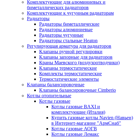
Комплектующие для алюминиевых и
биметаллических радиаторов
Комплектующие к чугунным радиаторам
Радиаторы
Радиаторы биметаллические
Радиаторы алюминиевые
Радиаторы чугунные
Радиаторы стальные Heaton
Регулирующая арматура для радиаторов
Клапаны ручной регулировки
Клапаны запорные для радиаторов
Краны Маевского (воздухоотводчики)
Клапаны термостатические
Комплекты термостатические
Термостатические элементы
Клапаны балансировочные
Клапаны балансировочные Cimberio
Котлы отопительные
Котлы газовые
Котлы газовые BAXI и
комплектующие (Италия)
Купить газовые котлы Navien (Навьен)
в Интернет-магазине "АрмСнаб"
Котлы газовые АОГВ
Котлы газовые Лемакс