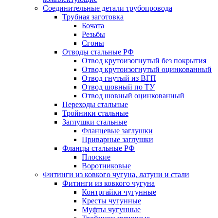
Соединительные детали трубопровода
Трубная заготовка
Бочата
Резьбы
Сгоны
Отводы стальные РФ
Отвод крутоизогнутый без покрытия
Отвод крутоизогнутый оцинкованный
Отвод гнутый из ВГП
Отвод шовный по ТУ
Отвод шовный оцинкованный
Переходы стальные
Тройники стальные
Заглушки стальные
Фланцевые заглушки
Приварные заглушки
Фланцы стальные РФ
Плоские
Воротниковые
Фитинги из ковкого чугуна, латуни и стали
Фитинги из ковкого чугуна
Контргайки чугунные
Кресты чугунные
Муфты чугунные