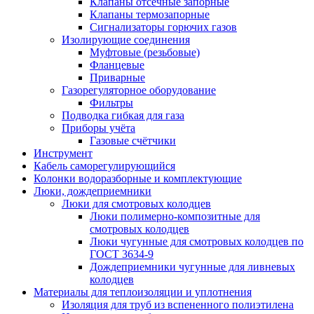
Клапаны отсечные запорные
Клапаны термозапорные
Сигнализаторы горючих газов
Изолирующие соединения
Муфтовые (резьбовые)
Фланцевые
Приварные
Газорегуляторное оборудование
Фильтры
Подводка гибкая для газа
Приборы учёта
Газовые счётчики
Инструмент
Кабель саморегулирующийся
Колонки водоразборные и комплектующие
Люки, дождеприемники
Люки для смотровых колодцев
Люки полимерно-композитные для
смотровых колодцев
Люки чугунные для смотровых колодцев по
ГОСТ 3634-9
Дождеприемники чугунные для ливневых
колодцев
Материалы для теплоизоляции и уплотнения
Изоляция для труб из вспененного полиэтилена