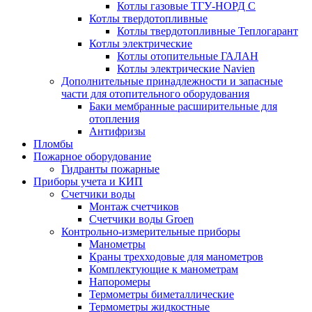
Котлы газовые ТГУ-НОРД С
Котлы твердотопливные
Котлы твердотопливные Теплогарант
Котлы электрические
Котлы отопительные ГАЛАН
Котлы электрические Navien
Дополнительные принадлежности и запасные
части для отопительного оборудования
Баки мембранные расширительные для
отопления
Антифризы
Пломбы
Пожарное оборудование
Гидранты пожарные
Приборы учета и КИП
Счетчики воды
Монтаж счетчиков
Счетчики воды Groen
Контрольно-измерительные приборы
Манометры
Краны трехходовые для манометров
Комплектующие к манометрам
Напоромеры
Термометры биметаллические
Термометры жидкостные