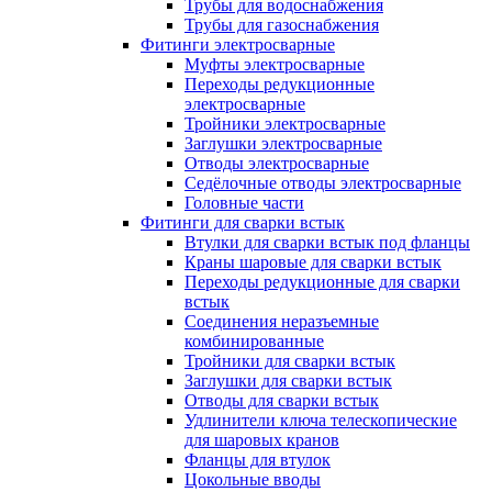
Трубы для водоснабжения
Трубы для газоснабжения
Фитинги электросварные
Муфты электросварные
Переходы редукционные
электросварные
Тройники электросварные
Заглушки электросварные
Отводы электросварные
Седёлочные отводы электросварные
Головные части
Фитинги для сварки встык
Втулки для сварки встык под фланцы
Краны шаровые для сварки встык
Переходы редукционные для сварки
встык
Соединения неразъемные
комбинированные
Тройники для сварки встык
Заглушки для сварки встык
Отводы для сварки встык
Удлинители ключа телескопические
для шаровых кранов
Фланцы для втулок
Цокольные вводы