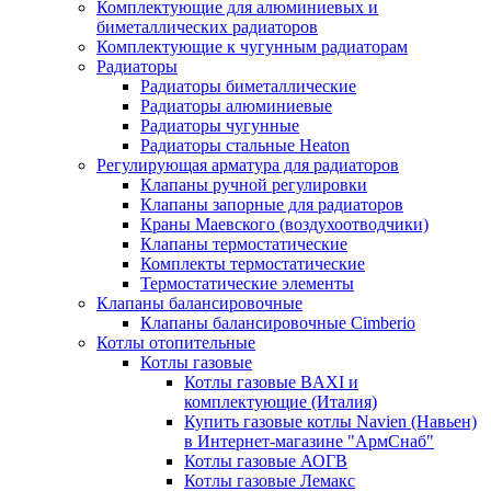
Комплектующие для алюминиевых и
биметаллических радиаторов
Комплектующие к чугунным радиаторам
Радиаторы
Радиаторы биметаллические
Радиаторы алюминиевые
Радиаторы чугунные
Радиаторы стальные Heaton
Регулирующая арматура для радиаторов
Клапаны ручной регулировки
Клапаны запорные для радиаторов
Краны Маевского (воздухоотводчики)
Клапаны термостатические
Комплекты термостатические
Термостатические элементы
Клапаны балансировочные
Клапаны балансировочные Cimberio
Котлы отопительные
Котлы газовые
Котлы газовые BAXI и
комплектующие (Италия)
Купить газовые котлы Navien (Навьен)
в Интернет-магазине "АрмСнаб"
Котлы газовые АОГВ
Котлы газовые Лемакс