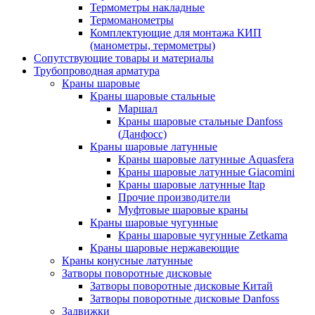
Термометры накладные
Термоманометры
Комплектующие для монтажа КИП
(манометры, термометры)
Сопутствующие товары и материалы
Трубопроводная арматура
Краны шаровые
Краны шаровые стальные
Маршал
Краны шаровые стальные Danfoss
(Данфосс)
Краны шаровые латунные
Краны шаровые латунные Aquasfera
Краны шаровые латунные Giacomini
Краны шаровые латунные Itap
Прочие производители
Муфтовые шаровые краны
Краны шаровые чугунные
Краны шаровые чугунные Zetkama
Краны шаровые нержавеющие
Краны конусные латунные
Затворы поворотные дисковые
Затворы поворотные дисковые Китай
Затворы поворотные дисковые Danfoss
Задвижки