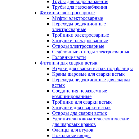
Трубы для водоснабжения
Трубы для газоснабжения
Фитинги электросварные
Муфты электросварные
Переходы редукционные
электросварные
Тройники электросварные
Заглушки электросварные
Отводы электросварные
Седёлочные отводы электросварные
Головные части
Фитинги для сварки встык
Втулки для сварки встык под фланцы
Краны шаровые для сварки встык
Переходы редукционные для сварки
встык
Соединения неразъемные
комбинированные
Тройники для сварки встык
Заглушки для сварки встык
Отводы для сварки встык
Удлинители ключа телескопические
для шаровых кранов
Фланцы для втулок
Цокольные вводы