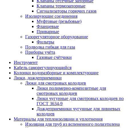
Клапаны отсечные запорные
Клапаны термозапорные
Сигнализаторы горючих газов
Изолирующие соединения
Муфтовые (резьбовые)
Фланцевые
Приварные
Газорегуляторное оборудование
Фильтры
Подводка гибкая для газа
Приборы учёта
Газовые счётчики
Инструмент
Кабель саморегулирующийся
Колонки водоразборные и комплектующие
Люки, дождеприемники
Люки для смотровых колодцев
Люки полимерно-композитные для
смотровых колодцев
Люки чугунные для смотровых колодцев по
ГОСТ 3634-9
Дождеприемники чугунные для ливневых
колодцев
Материалы для теплоизоляции и уплотнения
Изоляция для труб из вспененного полиэтилена