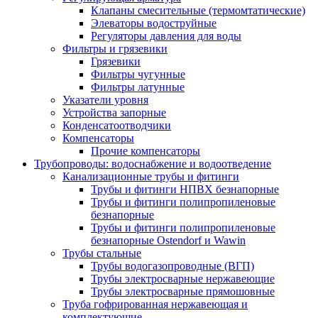
Клапаны смесительные (термомтатические)
Элеваторы водоструйные
Регуляторы давления для воды
Фильтры и грязевики
Грязевики
Фильтры чугунные
Фильтры латунные
Указатели уровня
Устройства запорные
Конденсатоотводчики
Компенсаторы
Прочие компенсаторы
Трубопроводы: водоснабжение и водоотведение
Канализационные трубы и фитинги
Трубы и фитинги НПВХ безнапорные
Трубы и фитинги полипропиленовые
безнапорные
Трубы и фитинги полипропиленовые
безнапорные Ostendorf и Wawin
Трубы стальные
Трубы водогазопроводные (ВГП)
Трубы электросварные нержавеющие
Трубы электросварные прямошовные
Труба гофрированная нержавеющая и
комплектующие