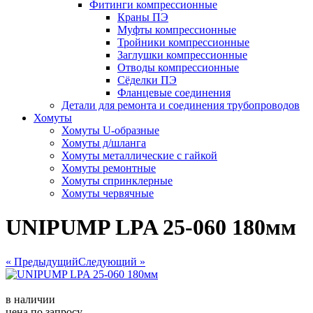
Фитинги компрессионные
Краны ПЭ
Муфты компрессионные
Тройники компрессионные
Заглушки компрессионные
Отводы компрессионные
Сёделки ПЭ
Фланцевые соединения
Детали для ремонта и соединения трубопроводов
Хомуты
Хомуты U-образные
Хомуты д/шланга
Хомуты металлические с гайкой
Хомуты ремонтные
Хомуты спринклерные
Хомуты червячные
UNIPUMP LPA 25-060 180мм
« Предыдущий
Следующий »
в наличии
цена по запросу