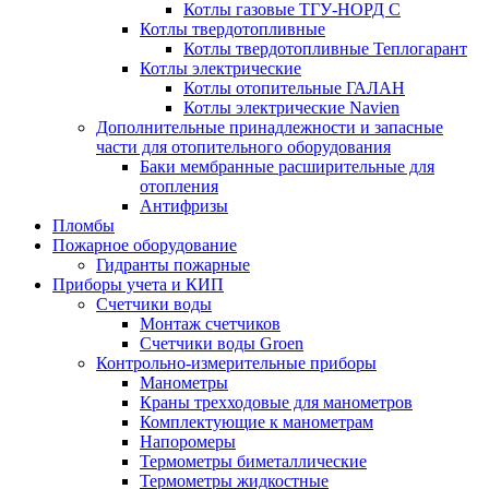
Котлы газовые ТГУ-НОРД С
Котлы твердотопливные
Котлы твердотопливные Теплогарант
Котлы электрические
Котлы отопительные ГАЛАН
Котлы электрические Navien
Дополнительные принадлежности и запасные
части для отопительного оборудования
Баки мембранные расширительные для
отопления
Антифризы
Пломбы
Пожарное оборудование
Гидранты пожарные
Приборы учета и КИП
Счетчики воды
Монтаж счетчиков
Счетчики воды Groen
Контрольно-измерительные приборы
Манометры
Краны трехходовые для манометров
Комплектующие к манометрам
Напоромеры
Термометры биметаллические
Термометры жидкостные