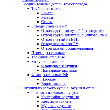
Соединительные детали трубопровода
Трубная заготовка
Бочата
Резьбы
Сгоны
Отводы стальные РФ
Отвод крутоизогнутый без покрытия
Отвод крутоизогнутый оцинкованный
Отвод гнутый из ВГП
Отвод шовный по ТУ
Отвод шовный оцинкованный
Переходы стальные
Тройники стальные
Заглушки стальные
Фланцевые заглушки
Приварные заглушки
Фланцы стальные РФ
Плоские
Воротниковые
Фитинги из ковкого чугуна, латуни и стали
Фитинги из ковкого чугуна
Контргайки чугунные
Кресты чугунные
Муфты чугунные