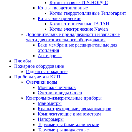
Котлы газовые ТГУ-НОРД С
Котлы твердотопливные
Котлы твердотопливные Теплогарант
Котлы электрические
Котлы отопительные ГАЛАН
Котлы электрические Navien
Дополнительные принадлежности и запасные
части для отопительного оборудования
Баки мембранные расширительные для
отопления
Антифризы
Пломбы
Пожарное оборудование
Гидранты пожарные
Приборы учета и КИП
Счетчики воды
Монтаж счетчиков
Счетчики воды Groen
Контрольно-измерительные приборы
Манометры
Краны трехходовые для манометров
Комплектующие к манометрам
Напоромеры
Термометры биметаллические
Термометры жидкостные