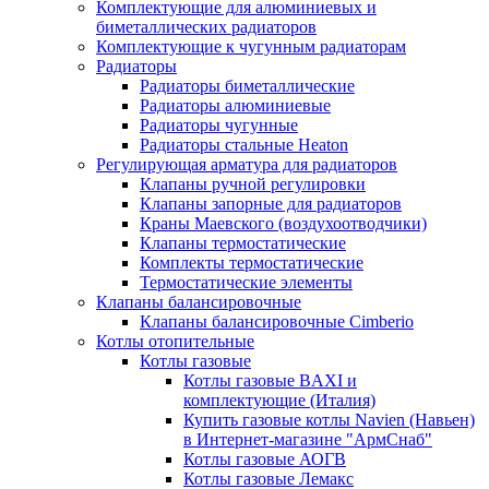
Комплектующие для алюминиевых и
биметаллических радиаторов
Комплектующие к чугунным радиаторам
Радиаторы
Радиаторы биметаллические
Радиаторы алюминиевые
Радиаторы чугунные
Радиаторы стальные Heaton
Регулирующая арматура для радиаторов
Клапаны ручной регулировки
Клапаны запорные для радиаторов
Краны Маевского (воздухоотводчики)
Клапаны термостатические
Комплекты термостатические
Термостатические элементы
Клапаны балансировочные
Клапаны балансировочные Cimberio
Котлы отопительные
Котлы газовые
Котлы газовые BAXI и
комплектующие (Италия)
Купить газовые котлы Navien (Навьен)
в Интернет-магазине "АрмСнаб"
Котлы газовые АОГВ
Котлы газовые Лемакс