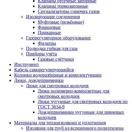
Клапаны отсечные запорные
Клапаны термозапорные
Сигнализаторы горючих газов
Изолирующие соединения
Муфтовые (резьбовые)
Фланцевые
Приварные
Газорегуляторное оборудование
Фильтры
Подводка гибкая для газа
Приборы учёта
Газовые счётчики
Инструмент
Кабель саморегулирующийся
Колонки водоразборные и комплектующие
Люки, дождеприемники
Люки для смотровых колодцев
Люки полимерно-композитные для
смотровых колодцев
Люки чугунные для смотровых колодцев по
ГОСТ 3634-9
Дождеприемники чугунные для ливневых
колодцев
Материалы для теплоизоляции и уплотнения
Изоляция для труб из вспененного полиэтилена