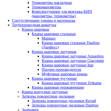
Термометры накладные
Термоманометры
Комплектующие для монтажа КИП
(манометры, термометры)
Сопутствующие товары и материалы
Трубопроводная арматура
Краны шаровые
Краны шаровые стальные
Маршал
Краны шаровые стальные Danfoss
(Данфосс)
Краны шаровые латунные
Краны шаровые латунные Aquasfera
Краны шаровые латунные Giacomini
Краны шаровые латунные Itap
Прочие производители
Муфтовые шаровые краны
Краны шаровые чугунные
Краны шаровые чугунные Zetkama
Краны шаровые нержавеющие
Краны конусные латунные
Затворы поворотные дисковые
Затворы поворотные дисковые Китай
Затворы поворотные дисковые Danfoss
Задвижки