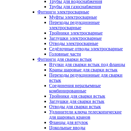
Трубы для водоснабжения
Трубы для газоснабжения
Фитинги электросварные
Муфты электросварные
Переходы редукционные
электросварные
Тройники электросварные
Заглушки электросварные
Отводы электросварные
Седёлочные отводы электросварные
Головные части
Фитинги для сварки встык
Втулки для сварки встык под фланцы
Краны шаровые для сварки встык
Переходы редукционные для сварки
встык
Соединения неразъемные
комбинированные
Тройники для сварки встык
Заглушки для сварки встык
Отводы для сварки встык
Удлинители ключа телескопические
для шаровых кранов
Фланцы для втулок
Цокольные вводы