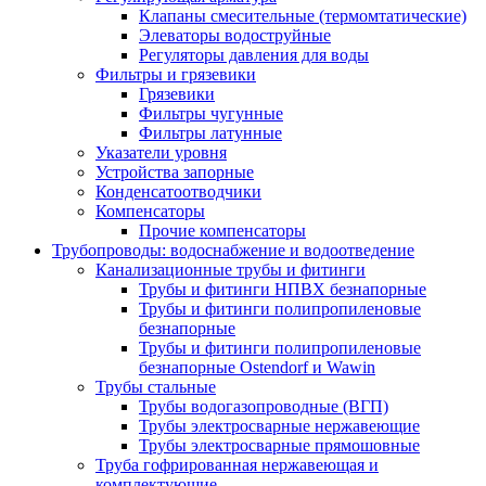
Клапаны смесительные (термомтатические)
Элеваторы водоструйные
Регуляторы давления для воды
Фильтры и грязевики
Грязевики
Фильтры чугунные
Фильтры латунные
Указатели уровня
Устройства запорные
Конденсатоотводчики
Компенсаторы
Прочие компенсаторы
Трубопроводы: водоснабжение и водоотведение
Канализационные трубы и фитинги
Трубы и фитинги НПВХ безнапорные
Трубы и фитинги полипропиленовые
безнапорные
Трубы и фитинги полипропиленовые
безнапорные Ostendorf и Wawin
Трубы стальные
Трубы водогазопроводные (ВГП)
Трубы электросварные нержавеющие
Трубы электросварные прямошовные
Труба гофрированная нержавеющая и
комплектующие