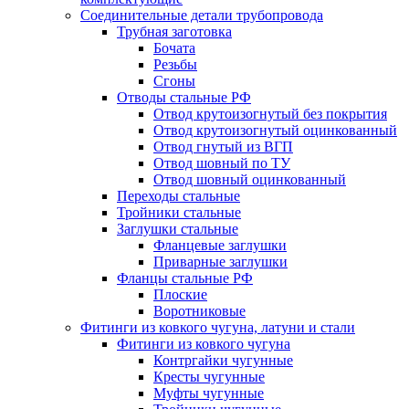
Соединительные детали трубопровода
Трубная заготовка
Бочата
Резьбы
Сгоны
Отводы стальные РФ
Отвод крутоизогнутый без покрытия
Отвод крутоизогнутый оцинкованный
Отвод гнутый из ВГП
Отвод шовный по ТУ
Отвод шовный оцинкованный
Переходы стальные
Тройники стальные
Заглушки стальные
Фланцевые заглушки
Приварные заглушки
Фланцы стальные РФ
Плоские
Воротниковые
Фитинги из ковкого чугуна, латуни и стали
Фитинги из ковкого чугуна
Контргайки чугунные
Кресты чугунные
Муфты чугунные