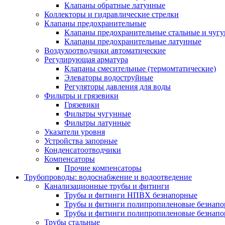
Клапаны обратные латунные
Коллекторы и гидравлические стрелки
Клапаны предохранительные
Клапаны предохранительные стальные и чуг
Клапаны предохранительные латунные
Воздухоотводчики автоматические
Регулирующая арматура
Клапаны смесительные (термомтатические)
Элеваторы водоструйные
Регуляторы давления для воды
Фильтры и грязевики
Грязевики
Фильтры чугунные
Фильтры латунные
Указатели уровня
Устройства запорные
Конденсатоотводчики
Компенсаторы
Прочие компенсаторы
Трубопроводы: водоснабжение и водоотведение
Канализационные трубы и фитинги
Трубы и фитинги НПВХ безнапорные
Трубы и фитинги полипропиленовые безнап
Трубы и фитинги полипропиленовые безнапор
Трубы стальные