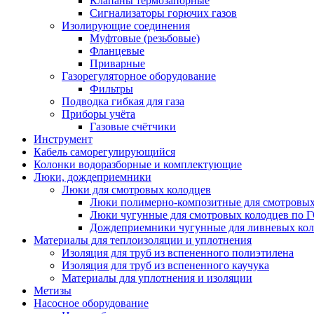
Клапаны термозапорные
Сигнализаторы горючих газов
Изолирующие соединения
Муфтовые (резьбовые)
Фланцевые
Приварные
Газорегуляторное оборудование
Фильтры
Подводка гибкая для газа
Приборы учёта
Газовые счётчики
Инструмент
Кабель саморегулирующийся
Колонки водоразборные и комплектующие
Люки, дождеприемники
Люки для смотровых колодцев
Люки полимерно-композитные для смотровых
Люки чугунные для смотровых колодцев по 
Дождеприемники чугунные для ливневых кол
Материалы для теплоизоляции и уплотнения
Изоляция для труб из вспененного полиэтилена
Изоляция для труб из вспененного каучука
Материалы для уплотнения и изоляции
Метизы
Насосное оборудование