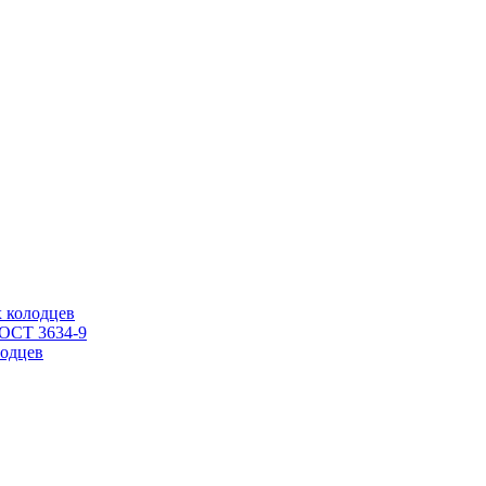
 колодцев
ГОСТ 3634-9
одцев