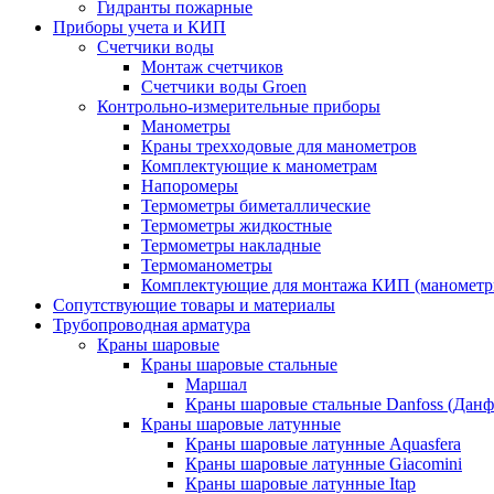
Гидранты пожарные
Приборы учета и КИП
Счетчики воды
Монтаж счетчиков
Счетчики воды Groen
Контрольно-измерительные приборы
Манометры
Краны трехходовые для манометров
Комплектующие к манометрам
Напоромеры
Термометры биметаллические
Термометры жидкостные
Термометры накладные
Термоманометры
Комплектующие для монтажа КИП (манометр
Сопутствующие товары и материалы
Трубопроводная арматура
Краны шаровые
Краны шаровые стальные
Маршал
Краны шаровые стальные Danfoss (Данф
Краны шаровые латунные
Краны шаровые латунные Aquasfera
Краны шаровые латунные Giacomini
Краны шаровые латунные Itap