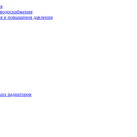
ия
 водоснабжения
ия и повышения давления
их радиаторов