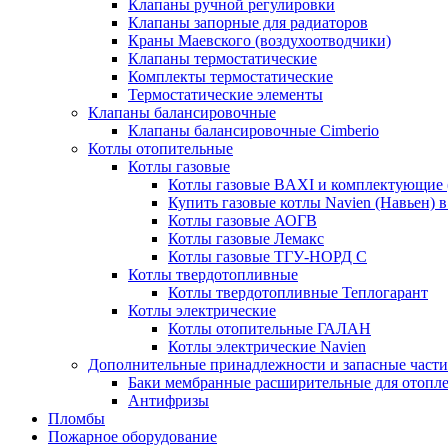
Клапаны ручной регулировки
Клапаны запорные для радиаторов
Краны Маевского (воздухоотводчики)
Клапаны термостатические
Комплекты термостатические
Термостатические элементы
Клапаны балансировочные
Клапаны балансировочные Cimberio
Котлы отопительные
Котлы газовые
Котлы газовые BAXI и комплектующие 
Купить газовые котлы Navien (Навьен) 
Котлы газовые АОГВ
Котлы газовые Лемакс
Котлы газовые ТГУ-НОРД С
Котлы твердотопливные
Котлы твердотопливные Теплогарант
Котлы электрические
Котлы отопительные ГАЛАН
Котлы электрические Navien
Дополнительные принадлежности и запасные части
Баки мембранные расширительные для отопл
Антифризы
Пломбы
Пожарное оборудование