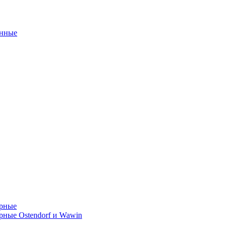
унные
орные
ные Ostendorf и Wawin