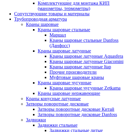
Комплектующие для монтажа КИП
(манометры, термометры)
Сопутствующие товары и материалы
Трубопроводная арматура
Краны шаровые
Краны шаровые стальные
Маршал
Краны шаровые стальные Danfoss
(Данфосс)
Краны шаровые латунные
Краны шаровые латунные Aquasfera
Краны шаровые латунные Giacomini
Краны шаровые латунные Itap
Прочие производители
Муфтовые шаровые краны
Краны шаровые чугунные
Краны шаровые чугунные Zetkama
Краны шаровые нержавеющие
Краны конусные латунные
Затворы поворотные дисковые
Затворы поворотные дисковые Китай
Затворы поворотные дисковые Danfoss
Задвижки
Задвижки стальные
Задвижки стальные литые