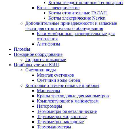
Котлы твердотопливные Теплогарант
Котлы электрические
Котлы отопительные ГАЛАН
Котлы электрические Navien
Дополнительные принадлежности и запасные
части для отопительного оборудования
Баки мембранные расширительные для
отопления
Антифризы
Пломбы
Пожарное оборудование
Гидранты пожарные
Приборы учета и КИП
Счетчики воды
Монтаж счетчиков
Счетчики воды Groen
Контрольно-измерительные приборы
Манометры
Краны трехходовые для манометров
Комплектующие к манометрам
Напоромеры
Термометры биметаллические
Термометры жидкостные
Термометры накладные
Термоманометры