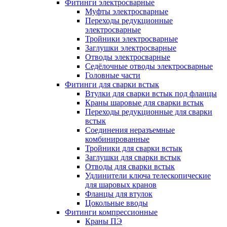
Фитинги электросварные
Муфты электросварные
Переходы редукционные
электросварные
Тройники электросварные
Заглушки электросварные
Отводы электросварные
Седёлочные отводы электросварные
Головные части
Фитинги для сварки встык
Втулки для сварки встык под фланцы
Краны шаровые для сварки встык
Переходы редукционные для сварки
встык
Соединения неразъемные
комбинированные
Тройники для сварки встык
Заглушки для сварки встык
Отводы для сварки встык
Удлинители ключа телескопические
для шаровых кранов
Фланцы для втулок
Цокольные вводы
Фитинги компрессионные
Краны ПЭ