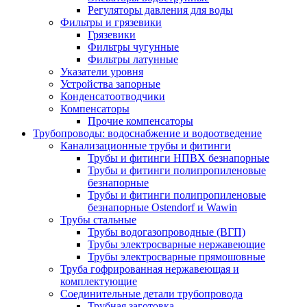
Регуляторы давления для воды
Фильтры и грязевики
Грязевики
Фильтры чугунные
Фильтры латунные
Указатели уровня
Устройства запорные
Конденсатоотводчики
Компенсаторы
Прочие компенсаторы
Трубопроводы: водоснабжение и водоотведение
Канализационные трубы и фитинги
Трубы и фитинги НПВХ безнапорные
Трубы и фитинги полипропиленовые
безнапорные
Трубы и фитинги полипропиленовые
безнапорные Ostendorf и Wawin
Трубы стальные
Трубы водогазопроводные (ВГП)
Трубы электросварные нержавеющие
Трубы электросварные прямошовные
Труба гофрированная нержавеющая и
комплектующие
Соединительные детали трубопровода
Трубная заготовка