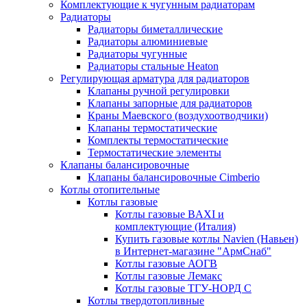
Комплектующие к чугунным радиаторам
Радиаторы
Радиаторы биметаллические
Радиаторы алюминиевые
Радиаторы чугунные
Радиаторы стальные Heaton
Регулирующая арматура для радиаторов
Клапаны ручной регулировки
Клапаны запорные для радиаторов
Краны Маевского (воздухоотводчики)
Клапаны термостатические
Комплекты термостатические
Термостатические элементы
Клапаны балансировочные
Клапаны балансировочные Cimberio
Котлы отопительные
Котлы газовые
Котлы газовые BAXI и
комплектующие (Италия)
Купить газовые котлы Navien (Навьен)
в Интернет-магазине "АрмСнаб"
Котлы газовые АОГВ
Котлы газовые Лемакс
Котлы газовые ТГУ-НОРД С
Котлы твердотопливные