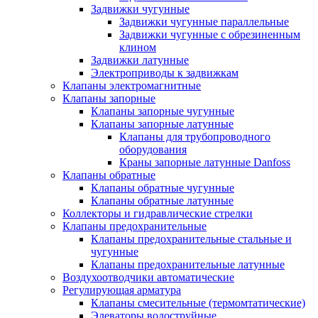
Задвижки чугунные
Задвижки чугунные параллельные
Задвижки чугунные с обрезиненным
клином
Задвижки латунные
Электроприводы к задвижкам
Клапаны электромагнитные
Клапаны запорные
Клапаны запорные чугунные
Клапаны запорные латунные
Клапаны для трубопроводного
оборудования
Краны запорные латунные Danfoss
Клапаны обратные
Клапаны обратные чугунные
Клапаны обратные латунные
Коллекторы и гидравлические стрелки
Клапаны предохранительные
Клапаны предохранительные стальные и
чугунные
Клапаны предохранительные латунные
Воздухоотводчики автоматические
Регулирующая арматура
Клапаны смесительные (термомтатические)
Элеваторы водоструйные