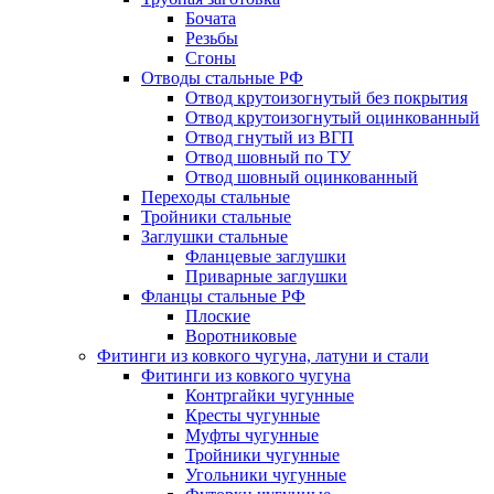
Бочата
Резьбы
Сгоны
Отводы стальные РФ
Отвод крутоизогнутый без покрытия
Отвод крутоизогнутый оцинкованный
Отвод гнутый из ВГП
Отвод шовный по ТУ
Отвод шовный оцинкованный
Переходы стальные
Тройники стальные
Заглушки стальные
Фланцевые заглушки
Приварные заглушки
Фланцы стальные РФ
Плоские
Воротниковые
Фитинги из ковкого чугуна, латуни и стали
Фитинги из ковкого чугуна
Контргайки чугунные
Кресты чугунные
Муфты чугунные
Тройники чугунные
Угольники чугунные