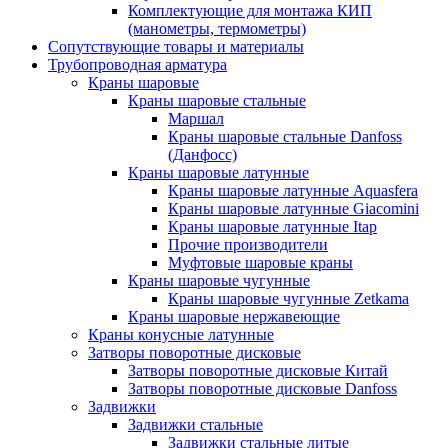
Комплектующие для монтажа КИП
(манометры, термометры)
Сопутствующие товары и материалы
Трубопроводная арматура
Краны шаровые
Краны шаровые стальные
Маршал
Краны шаровые стальные Danfoss
(Данфосс)
Краны шаровые латунные
Краны шаровые латунные Aquasfera
Краны шаровые латунные Giacomini
Краны шаровые латунные Itap
Прочие производители
Муфтовые шаровые краны
Краны шаровые чугунные
Краны шаровые чугунные Zetkama
Краны шаровые нержавеющие
Краны конусные латунные
Затворы поворотные дисковые
Затворы поворотные дисковые Китай
Затворы поворотные дисковые Danfoss
Задвижки
Задвижки стальные
Задвижки стальные литые