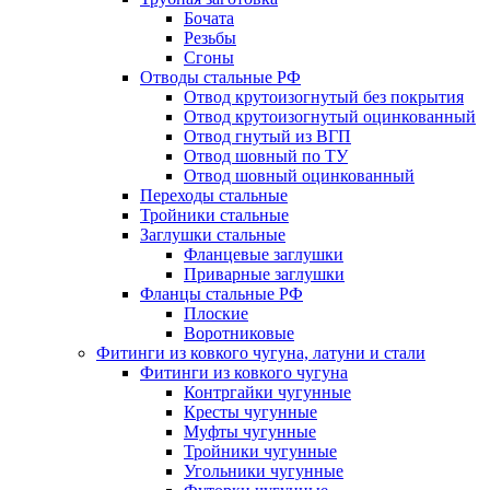
Бочата
Резьбы
Сгоны
Отводы стальные РФ
Отвод крутоизогнутый без покрытия
Отвод крутоизогнутый оцинкованный
Отвод гнутый из ВГП
Отвод шовный по ТУ
Отвод шовный оцинкованный
Переходы стальные
Тройники стальные
Заглушки стальные
Фланцевые заглушки
Приварные заглушки
Фланцы стальные РФ
Плоские
Воротниковые
Фитинги из ковкого чугуна, латуни и стали
Фитинги из ковкого чугуна
Контргайки чугунные
Кресты чугунные
Муфты чугунные
Тройники чугунные
Угольники чугунные