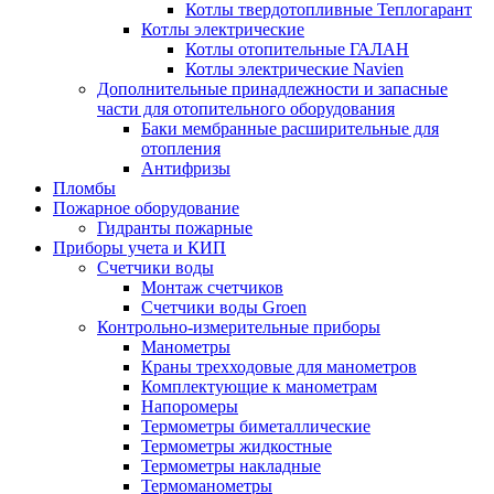
Котлы твердотопливные Теплогарант
Котлы электрические
Котлы отопительные ГАЛАН
Котлы электрические Navien
Дополнительные принадлежности и запасные
части для отопительного оборудования
Баки мембранные расширительные для
отопления
Антифризы
Пломбы
Пожарное оборудование
Гидранты пожарные
Приборы учета и КИП
Счетчики воды
Монтаж счетчиков
Счетчики воды Groen
Контрольно-измерительные приборы
Манометры
Краны трехходовые для манометров
Комплектующие к манометрам
Напоромеры
Термометры биметаллические
Термометры жидкостные
Термометры накладные
Термоманометры