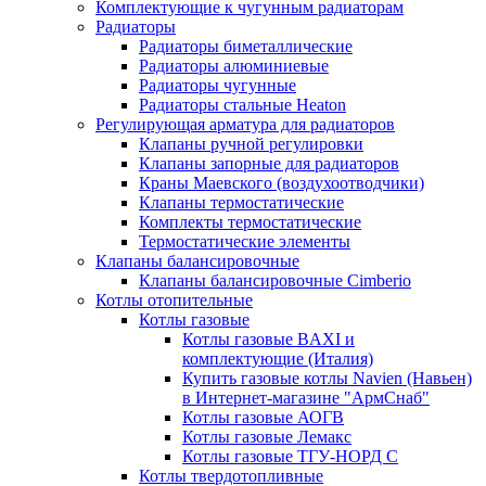
Комплектующие к чугунным радиаторам
Радиаторы
Радиаторы биметаллические
Радиаторы алюминиевые
Радиаторы чугунные
Радиаторы стальные Heaton
Регулирующая арматура для радиаторов
Клапаны ручной регулировки
Клапаны запорные для радиаторов
Краны Маевского (воздухоотводчики)
Клапаны термостатические
Комплекты термостатические
Термостатические элементы
Клапаны балансировочные
Клапаны балансировочные Cimberio
Котлы отопительные
Котлы газовые
Котлы газовые BAXI и
комплектующие (Италия)
Купить газовые котлы Navien (Навьен)
в Интернет-магазине "АрмСнаб"
Котлы газовые АОГВ
Котлы газовые Лемакс
Котлы газовые ТГУ-НОРД С
Котлы твердотопливные