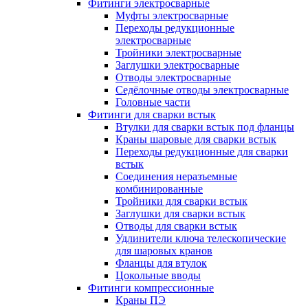
Фитинги электросварные
Муфты электросварные
Переходы редукционные
электросварные
Тройники электросварные
Заглушки электросварные
Отводы электросварные
Седёлочные отводы электросварные
Головные части
Фитинги для сварки встык
Втулки для сварки встык под фланцы
Краны шаровые для сварки встык
Переходы редукционные для сварки
встык
Соединения неразъемные
комбинированные
Тройники для сварки встык
Заглушки для сварки встык
Отводы для сварки встык
Удлинители ключа телескопические
для шаровых кранов
Фланцы для втулок
Цокольные вводы
Фитинги компрессионные
Краны ПЭ