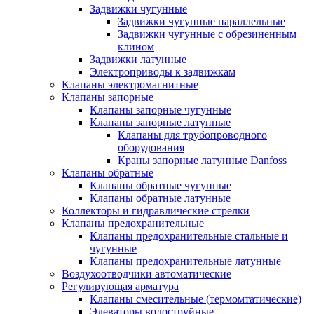
Задвижки чугунные
Задвижки чугунные параллельные
Задвижки чугунные с обрезиненным
клином
Задвижки латунные
Электроприводы к задвижкам
Клапаны электромагнитные
Клапаны запорные
Клапаны запорные чугунные
Клапаны запорные латунные
Клапаны для трубопроводного
оборудования
Краны запорные латунные Danfoss
Клапаны обратные
Клапаны обратные чугунные
Клапаны обратные латунные
Коллекторы и гидравлические стрелки
Клапаны предохранительные
Клапаны предохранительные стальные и
чугунные
Клапаны предохранительные латунные
Воздухоотводчики автоматические
Регулирующая арматура
Клапаны смесительные (термомтатические)
Элеваторы водоструйные