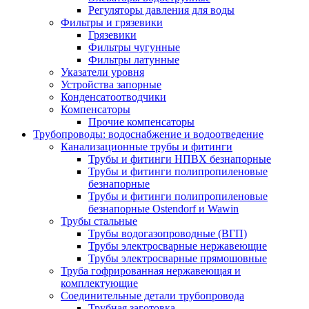
Регуляторы давления для воды
Фильтры и грязевики
Грязевики
Фильтры чугунные
Фильтры латунные
Указатели уровня
Устройства запорные
Конденсатоотводчики
Компенсаторы
Прочие компенсаторы
Трубопроводы: водоснабжение и водоотведение
Канализационные трубы и фитинги
Трубы и фитинги НПВХ безнапорные
Трубы и фитинги полипропиленовые
безнапорные
Трубы и фитинги полипропиленовые
безнапорные Ostendorf и Wawin
Трубы стальные
Трубы водогазопроводные (ВГП)
Трубы электросварные нержавеющие
Трубы электросварные прямошовные
Труба гофрированная нержавеющая и
комплектующие
Соединительные детали трубопровода
Трубная заготовка