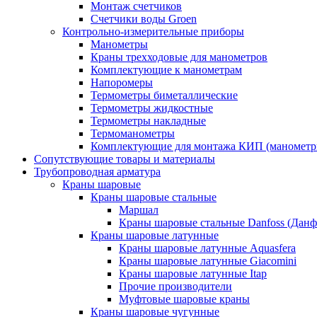
Монтаж счетчиков
Счетчики воды Groen
Контрольно-измерительные приборы
Манометры
Краны трехходовые для манометров
Комплектующие к манометрам
Напоромеры
Термометры биметаллические
Термометры жидкостные
Термометры накладные
Термоманометры
Комплектующие для монтажа КИП (манометр
Сопутствующие товары и материалы
Трубопроводная арматура
Краны шаровые
Краны шаровые стальные
Маршал
Краны шаровые стальные Danfoss (Данф
Краны шаровые латунные
Краны шаровые латунные Aquasfera
Краны шаровые латунные Giacomini
Краны шаровые латунные Itap
Прочие производители
Муфтовые шаровые краны
Краны шаровые чугунные