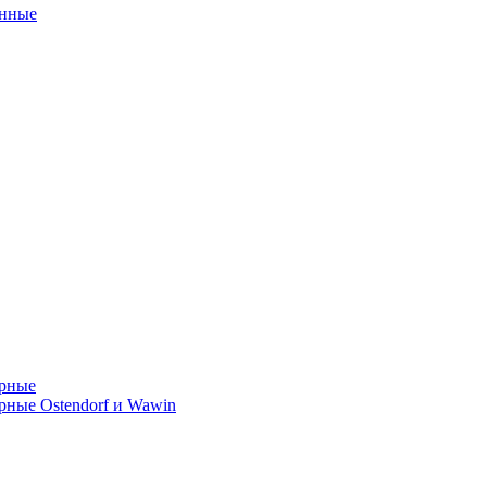
унные
орные
ные Ostendorf и Wawin