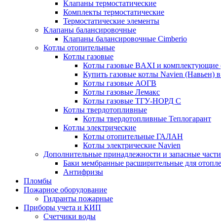
Клапаны термостатические
Комплекты термостатические
Термостатические элементы
Клапаны балансировочные
Клапаны балансировочные Cimberio
Котлы отопительные
Котлы газовые
Котлы газовые BAXI и комплектующие 
Купить газовые котлы Navien (Навьен) 
Котлы газовые АОГВ
Котлы газовые Лемакс
Котлы газовые ТГУ-НОРД С
Котлы твердотопливные
Котлы твердотопливные Теплогарант
Котлы электрические
Котлы отопительные ГАЛАН
Котлы электрические Navien
Дополнительные принадлежности и запасные части
Баки мембранные расширительные для отопл
Антифризы
Пломбы
Пожарное оборудование
Гидранты пожарные
Приборы учета и КИП
Счетчики воды