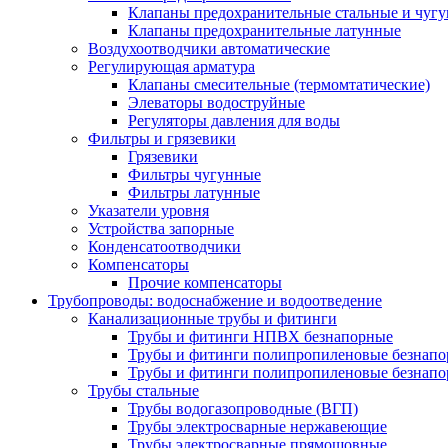
Клапаны предохранительные стальные и чуг
Клапаны предохранительные латунные
Воздухоотводчики автоматические
Регулирующая арматура
Клапаны смесительные (термомтатические)
Элеваторы водоструйные
Регуляторы давления для воды
Фильтры и грязевики
Грязевики
Фильтры чугунные
Фильтры латунные
Указатели уровня
Устройства запорные
Конденсатоотводчики
Компенсаторы
Прочие компенсаторы
Трубопроводы: водоснабжение и водоотведение
Канализационные трубы и фитинги
Трубы и фитинги НПВХ безнапорные
Трубы и фитинги полипропиленовые безнап
Трубы и фитинги полипропиленовые безнапор
Трубы стальные
Трубы водогазопроводные (ВГП)
Трубы электросварные нержавеющие
Трубы электросварные прямошовные