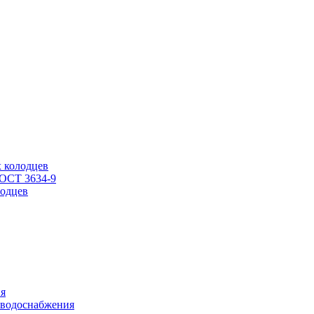
 колодцев
ГОСТ 3634-9
одцев
ия
 водоснабжения