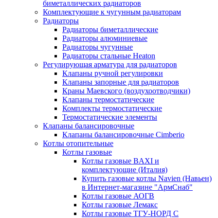
биметаллических радиаторов
Комплектующие к чугунным радиаторам
Радиаторы
Радиаторы биметаллические
Радиаторы алюминиевые
Радиаторы чугунные
Радиаторы стальные Heaton
Регулирующая арматура для радиаторов
Клапаны ручной регулировки
Клапаны запорные для радиаторов
Краны Маевского (воздухоотводчики)
Клапаны термостатические
Комплекты термостатические
Термостатические элементы
Клапаны балансировочные
Клапаны балансировочные Cimberio
Котлы отопительные
Котлы газовые
Котлы газовые BAXI и
комплектующие (Италия)
Купить газовые котлы Navien (Навьен)
в Интернет-магазине "АрмСнаб"
Котлы газовые АОГВ
Котлы газовые Лемакс
Котлы газовые ТГУ-НОРД С