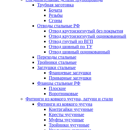
Трубная заготовка
Бочата
Резьбы
Сгоны
Отводы стальные РФ
Отвод крутоизогнутый без покрытия
Отвод крутоизогнутый оцинкованный
Отвод гнутый из ВГП
Отвод шовный по ТУ
Отвод шовный оцинкованный
Переходы стальные
Тройники стальные
Заглушки стальные
Фланцевые заглушки
Приварные заглушки
Фланцы стальные РФ
Плоские
Воротниковые
Фитинги из ковкого чугуна, латуни и стали
Фитинги из ковкого чугуна
Контргайки чугунные
Кресты чугунные
Муфты чугунные
Тройники чугунные