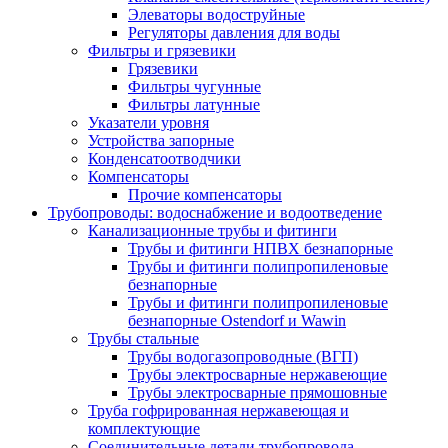
Элеваторы водоструйные
Регуляторы давления для воды
Фильтры и грязевики
Грязевики
Фильтры чугунные
Фильтры латунные
Указатели уровня
Устройства запорные
Конденсатоотводчики
Компенсаторы
Прочие компенсаторы
Трубопроводы: водоснабжение и водоотведение
Канализационные трубы и фитинги
Трубы и фитинги НПВХ безнапорные
Трубы и фитинги полипропиленовые
безнапорные
Трубы и фитинги полипропиленовые
безнапорные Ostendorf и Wawin
Трубы стальные
Трубы водогазопроводные (ВГП)
Трубы электросварные нержавеющие
Трубы электросварные прямошовные
Труба гофрированная нержавеющая и
комплектующие
Соединительные детали трубопровода