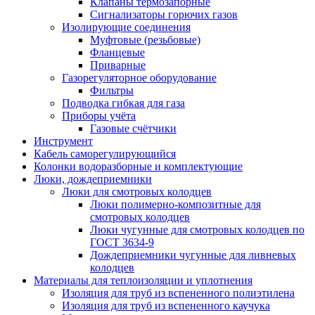
Клапаны термозапорные
Сигнализаторы горючих газов
Изолирующие соединения
Муфтовые (резьбовые)
Фланцевые
Приварные
Газорегуляторное оборудование
Фильтры
Подводка гибкая для газа
Приборы учёта
Газовые счётчики
Инструмент
Кабель саморегулирующийся
Колонки водоразборные и комплектующие
Люки, дождеприемники
Люки для смотровых колодцев
Люки полимерно-композитные для
смотровых колодцев
Люки чугунные для смотровых колодцев по
ГОСТ 3634-9
Дождеприемники чугунные для ливневых
колодцев
Материалы для теплоизоляции и уплотнения
Изоляция для труб из вспененного полиэтилена
Изоляция для труб из вспененного каучука