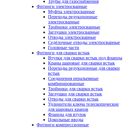
Трубы для газоснабжения
Фитинги электросварные
Муфты электросварные
Переходы редукционные
электросварные
Тройники электросварные
Заглушки электросварные
Отводы электросварные
Седёлочные отводы электросварные
Головные части
Фитинги для сварки встык
Втулки для сварки встык под фланцы
Краны шаровые для сварки встык
Переходы редукционные для сварки
встык
Соединения неразъемные
комбинированные
Тройники для сварки встык
Заглушки для сварки встык
Отводы для сварки встык
Удлинители ключа телескопические
для шаровых кранов
Фланцы для втулок
Цокольные вводы
Фитинги компрессионные