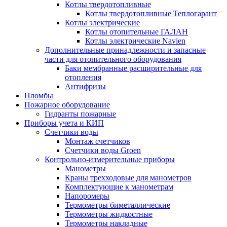
Котлы твердотопливные
Котлы твердотопливные Теплогарант
Котлы электрические
Котлы отопительные ГАЛАН
Котлы электрические Navien
Дополнительные принадлежности и запасные
части для отопительного оборудования
Баки мембранные расширительные для
отопления
Антифризы
Пломбы
Пожарное оборудование
Гидранты пожарные
Приборы учета и КИП
Счетчики воды
Монтаж счетчиков
Счетчики воды Groen
Контрольно-измерительные приборы
Манометры
Краны трехходовые для манометров
Комплектующие к манометрам
Напоромеры
Термометры биметаллические
Термометры жидкостные
Термометры накладные