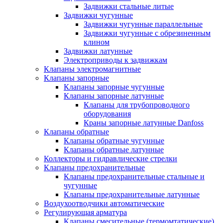
Задвижки стальные литые
Задвижки чугунные
Задвижки чугунные параллельные
Задвижки чугунные с обрезиненным
клином
Задвижки латунные
Электроприводы к задвижкам
Клапаны электромагнитные
Клапаны запорные
Клапаны запорные чугунные
Клапаны запорные латунные
Клапаны для трубопроводного
оборудования
Краны запорные латунные Danfoss
Клапаны обратные
Клапаны обратные чугунные
Клапаны обратные латунные
Коллекторы и гидравлические стрелки
Клапаны предохранительные
Клапаны предохранительные стальные и
чугунные
Клапаны предохранительные латунные
Воздухоотводчики автоматические
Регулирующая арматура
Клапаны смесительные (термомтатические)