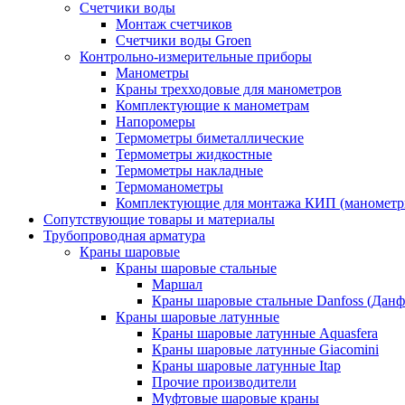
Счетчики воды
Монтаж счетчиков
Счетчики воды Groen
Контрольно-измерительные приборы
Манометры
Краны трехходовые для манометров
Комплектующие к манометрам
Напоромеры
Термометры биметаллические
Термометры жидкостные
Термометры накладные
Термоманометры
Комплектующие для монтажа КИП (манометр
Сопутствующие товары и материалы
Трубопроводная арматура
Краны шаровые
Краны шаровые стальные
Маршал
Краны шаровые стальные Danfoss (Данф
Краны шаровые латунные
Краны шаровые латунные Aquasfera
Краны шаровые латунные Giacomini
Краны шаровые латунные Itap
Прочие производители
Муфтовые шаровые краны