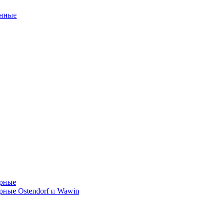
унные
орные
ные Ostendorf и Wawin