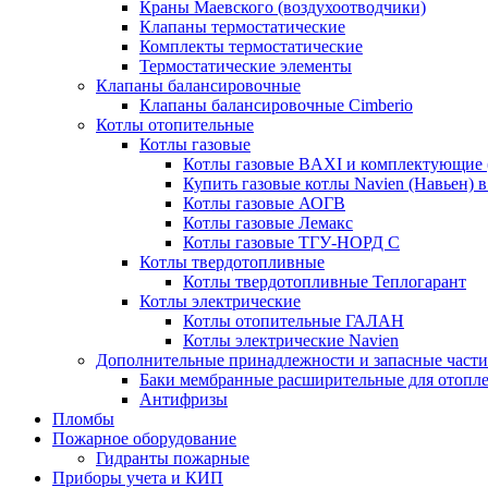
Краны Маевского (воздухоотводчики)
Клапаны термостатические
Комплекты термостатические
Термостатические элементы
Клапаны балансировочные
Клапаны балансировочные Cimberio
Котлы отопительные
Котлы газовые
Котлы газовые BAXI и комплектующие 
Купить газовые котлы Navien (Навьен) 
Котлы газовые АОГВ
Котлы газовые Лемакс
Котлы газовые ТГУ-НОРД С
Котлы твердотопливные
Котлы твердотопливные Теплогарант
Котлы электрические
Котлы отопительные ГАЛАН
Котлы электрические Navien
Дополнительные принадлежности и запасные части
Баки мембранные расширительные для отопл
Антифризы
Пломбы
Пожарное оборудование
Гидранты пожарные
Приборы учета и КИП