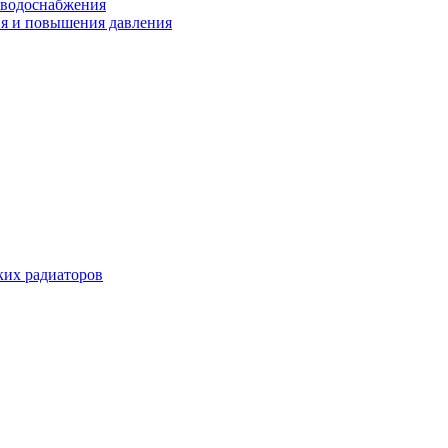
 водоснабжения
ия и повышения давления
их радиаторов