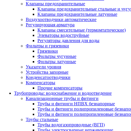
Клапаны предохранительные
Клапаны предохранительные стальные и чуг
Клапаны предохранительные латунные
Воздухоотводчики автоматические
Регулирующая арматура
Клапаны смесительные (термомтатические)
Элеваторы водоструйные
Регуляторы давления для воды
Фильтры и грязевики
Грязевики
Фильтры чугунные
Фильтры латунные
Указатели уровня
Устройства запорные
Конденсатоотводчики
Компенсаторы
Прочие компенсаторы
Трубопроводы: водоснабжение и водоотведение
Канализационные трубы и фитинги
Трубы и фитинги НПВХ безнапорные
Трубы и фитинги полипропиленовые безнап
Трубы и фитинги полипропиленовые безнапор
Трубы стальные
Трубы водогазопроводные (ВГП)
Трубы электросварные нержавеющие