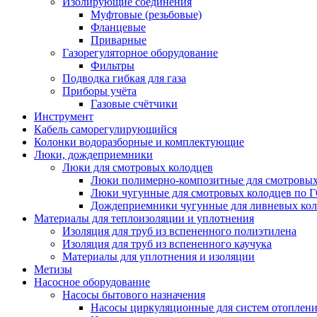
Изолирующие соединения
Муфтовые (резьбовые)
Фланцевые
Приварные
Газорегуляторное оборудование
Фильтры
Подводка гибкая для газа
Приборы учёта
Газовые счётчики
Инструмент
Кабель саморегулирующийся
Колонки водоразборные и комплектующие
Люки, дождеприемники
Люки для смотровых колодцев
Люки полимерно-композитные для смотровых
Люки чугунные для смотровых колодцев по 
Дождеприемники чугунные для ливневых кол
Материалы для теплоизоляции и уплотнения
Изоляция для труб из вспененного полиэтилена
Изоляция для труб из вспененного каучука
Материалы для уплотнения и изоляции
Метизы
Насосное оборудование
Насосы бытового назначения
Насосы циркуляционные для систем отоплен