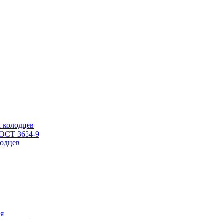
 колодцев
ГОСТ 3634-9
одцев
ия