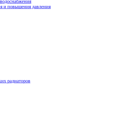
 водоснабжения
ия и повышения давления
их радиаторов