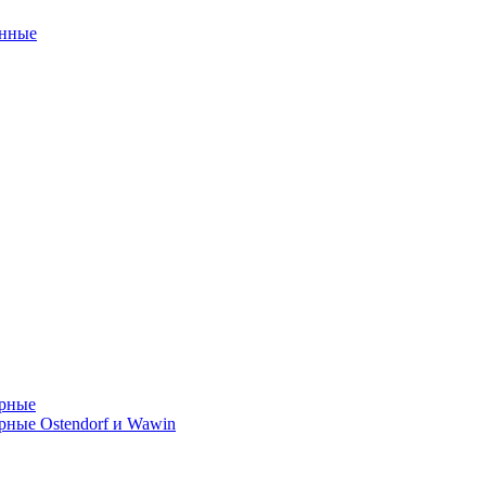
унные
орные
ные Ostendorf и Wawin