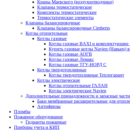
Краны Маевского (воздухоотводчики)
Клапаны термостатические
Комплекты термостатические
Термостатические элементы
Клапаны балансировочные
Клапаны балансировочные Cimberio
Котлы отопительные
Котлы газовые
Котлы газовые BAXI и комплектующие 
Купить газовые котлы Navien (Навьен) 
Котлы газовые АОГВ
Котлы газовые Лемакс
Котлы газовые ТГУ-НОРД С
Котлы твердотопливные
Котлы твердотопливные Теплогарант
Котлы электрические
Котлы отопительные ГАЛАН
Котлы электрические Navien
Дополнительные принадлежности и запасные части
Баки мембранные расширительные для отопл
Антифризы
Пломбы
Пожарное оборудование
Гидранты пожарные
Приборы учета и КИП