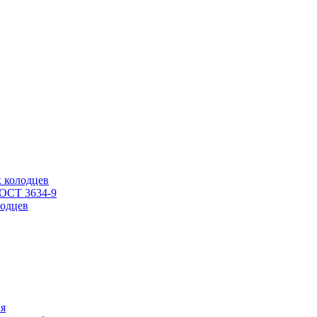
 колодцев
ГОСТ 3634-9
одцев
ия