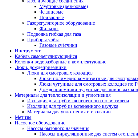
Изолирующие соединения
Муфтовые (резьбовые)
Фланцевые
Приварные
Газорегуляторное оборудование
Фильтры
Подводка гибкая для газа
Приборы учёта
Газовые счётчики
Инструмент
Кабель саморегулирующийся
Колонки водоразборные и комплектующие
Люки, дождеприемники
Люки для смотровых колодцев
Люки полимерно-композитные для смотровых
Люки чугунные для смотровых колодцев по 
Дождеприемники чугунные для ливневых кол
Материалы для теплоизоляции и уплотнения
Изоляция для труб из вспененного полиэтилена
Изоляция для труб из вспененного каучука
Материалы для уплотнения и изоляции
Метизы
Насосное оборудование
Насосы бытового назначения
Насосы циркуляционные для систем отоплен