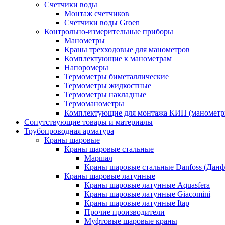
Счетчики воды
Монтаж счетчиков
Счетчики воды Groen
Контрольно-измерительные приборы
Манометры
Краны трехходовые для манометров
Комплектующие к манометрам
Напоромеры
Термометры биметаллические
Термометры жидкостные
Термометры накладные
Термоманометры
Комплектующие для монтажа КИП (манометр
Сопутствующие товары и материалы
Трубопроводная арматура
Краны шаровые
Краны шаровые стальные
Маршал
Краны шаровые стальные Danfoss (Данф
Краны шаровые латунные
Краны шаровые латунные Aquasfera
Краны шаровые латунные Giacomini
Краны шаровые латунные Itap
Прочие производители
Муфтовые шаровые краны