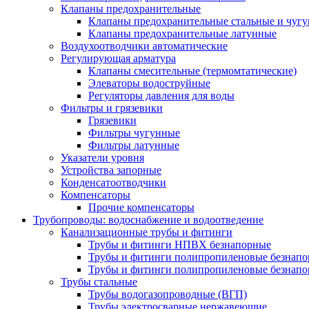
Клапаны предохранительные
Клапаны предохранительные стальные и чуг
Клапаны предохранительные латунные
Воздухоотводчики автоматические
Регулирующая арматура
Клапаны смесительные (термомтатические)
Элеваторы водоструйные
Регуляторы давления для воды
Фильтры и грязевики
Грязевики
Фильтры чугунные
Фильтры латунные
Указатели уровня
Устройства запорные
Конденсатоотводчики
Компенсаторы
Прочие компенсаторы
Трубопроводы: водоснабжение и водоотведение
Канализационные трубы и фитинги
Трубы и фитинги НПВХ безнапорные
Трубы и фитинги полипропиленовые безнап
Трубы и фитинги полипропиленовые безнапор
Трубы стальные
Трубы водогазопроводные (ВГП)
Трубы электросварные нержавеющие