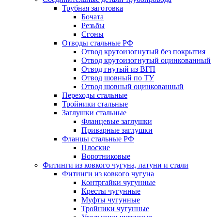
Трубная заготовка
Бочата
Резьбы
Сгоны
Отводы стальные РФ
Отвод крутоизогнутый без покрытия
Отвод крутоизогнутый оцинкованный
Отвод гнутый из ВГП
Отвод шовный по ТУ
Отвод шовный оцинкованный
Переходы стальные
Тройники стальные
Заглушки стальные
Фланцевые заглушки
Приварные заглушки
Фланцы стальные РФ
Плоские
Воротниковые
Фитинги из ковкого чугуна, латуни и стали
Фитинги из ковкого чугуна
Контргайки чугунные
Кресты чугунные
Муфты чугунные
Тройники чугунные