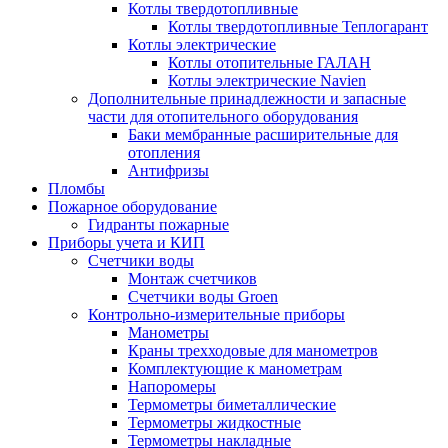
Котлы твердотопливные
Котлы твердотопливные Теплогарант
Котлы электрические
Котлы отопительные ГАЛАН
Котлы электрические Navien
Дополнительные принадлежности и запасные
части для отопительного оборудования
Баки мембранные расширительные для
отопления
Антифризы
Пломбы
Пожарное оборудование
Гидранты пожарные
Приборы учета и КИП
Счетчики воды
Монтаж счетчиков
Счетчики воды Groen
Контрольно-измерительные приборы
Манометры
Краны трехходовые для манометров
Комплектующие к манометрам
Напоромеры
Термометры биметаллические
Термометры жидкостные
Термометры накладные