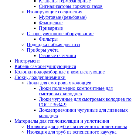
Клапаны термозапорные
Сигнализаторы горючих газов
Изолирующие соединения
Муфтовые (резьбовые)
Фланцевые
Приварные
Газорегуляторное оборудование
Фильтры
Подводка гибкая для газа
Приборы учёта
Газовые счётчики
Инструмент
Кабель саморегулирующийся
Колонки водоразборные и комплектующие
Люки, дождеприемники
Люки для смотровых колодцев
Люки полимерно-композитные для
смотровых колодцев
Люки чугунные для смотровых колодцев по
ГОСТ 3634-9
Дождеприемники чугунные для ливневых
колодцев
Материалы для теплоизоляции и уплотнения
Изоляция для труб из вспененного полиэтилена
Изоляция для труб из вспененного каучука