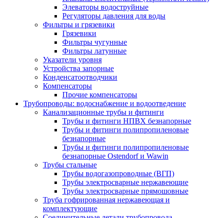
Элеваторы водоструйные
Регуляторы давления для воды
Фильтры и грязевики
Грязевики
Фильтры чугунные
Фильтры латунные
Указатели уровня
Устройства запорные
Конденсатоотводчики
Компенсаторы
Прочие компенсаторы
Трубопроводы: водоснабжение и водоотведение
Канализационные трубы и фитинги
Трубы и фитинги НПВХ безнапорные
Трубы и фитинги полипропиленовые
безнапорные
Трубы и фитинги полипропиленовые
безнапорные Ostendorf и Wawin
Трубы стальные
Трубы водогазопроводные (ВГП)
Трубы электросварные нержавеющие
Трубы электросварные прямошовные
Труба гофрированная нержавеющая и
комплектующие
Соединительные детали трубопровода