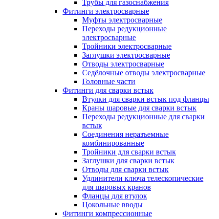
Трубы для газоснабжения
Фитинги электросварные
Муфты электросварные
Переходы редукционные
электросварные
Тройники электросварные
Заглушки электросварные
Отводы электросварные
Седёлочные отводы электросварные
Головные части
Фитинги для сварки встык
Втулки для сварки встык под фланцы
Краны шаровые для сварки встык
Переходы редукционные для сварки
встык
Соединения неразъемные
комбинированные
Тройники для сварки встык
Заглушки для сварки встык
Отводы для сварки встык
Удлинители ключа телескопические
для шаровых кранов
Фланцы для втулок
Цокольные вводы
Фитинги компрессионные