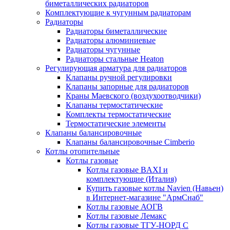
биметаллических радиаторов
Комплектующие к чугунным радиаторам
Радиаторы
Радиаторы биметаллические
Радиаторы алюминиевые
Радиаторы чугунные
Радиаторы стальные Heaton
Регулирующая арматура для радиаторов
Клапаны ручной регулировки
Клапаны запорные для радиаторов
Краны Маевского (воздухоотводчики)
Клапаны термостатические
Комплекты термостатические
Термостатические элементы
Клапаны балансировочные
Клапаны балансировочные Cimberio
Котлы отопительные
Котлы газовые
Котлы газовые BAXI и
комплектующие (Италия)
Купить газовые котлы Navien (Навьен)
в Интернет-магазине "АрмСнаб"
Котлы газовые АОГВ
Котлы газовые Лемакс
Котлы газовые ТГУ-НОРД С