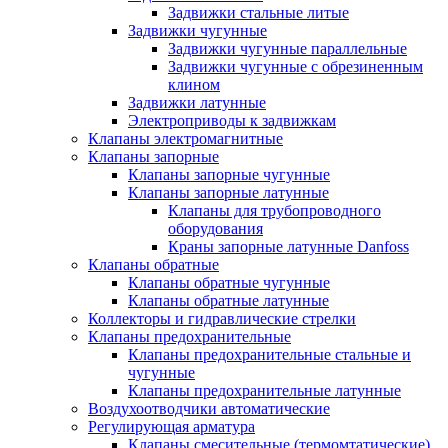
Задвижки стальные литые
Задвижки чугунные
Задвижки чугунные параллельные
Задвижки чугунные с обрезиненным
клином
Задвижки латунные
Электроприводы к задвижкам
Клапаны электромагнитные
Клапаны запорные
Клапаны запорные чугунные
Клапаны запорные латунные
Клапаны для трубопроводного
оборудования
Краны запорные латунные Danfoss
Клапаны обратные
Клапаны обратные чугунные
Клапаны обратные латунные
Коллекторы и гидравлические стрелки
Клапаны предохранительные
Клапаны предохранительные стальные и
чугунные
Клапаны предохранительные латунные
Воздухоотводчики автоматические
Регулирующая арматура
Клапаны смесительные (термомтатические)