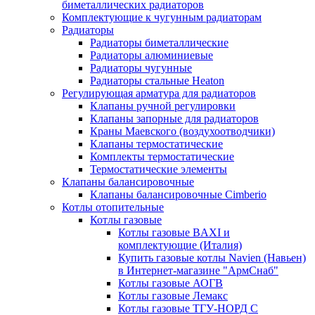
биметаллических радиаторов
Комплектующие к чугунным радиаторам
Радиаторы
Радиаторы биметаллические
Радиаторы алюминиевые
Радиаторы чугунные
Радиаторы стальные Heaton
Регулирующая арматура для радиаторов
Клапаны ручной регулировки
Клапаны запорные для радиаторов
Краны Маевского (воздухоотводчики)
Клапаны термостатические
Комплекты термостатические
Термостатические элементы
Клапаны балансировочные
Клапаны балансировочные Cimberio
Котлы отопительные
Котлы газовые
Котлы газовые BAXI и
комплектующие (Италия)
Купить газовые котлы Navien (Навьен)
в Интернет-магазине "АрмСнаб"
Котлы газовые АОГВ
Котлы газовые Лемакс
Котлы газовые ТГУ-НОРД С