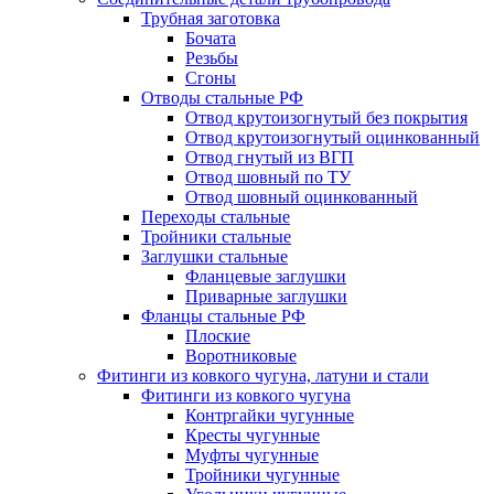
Трубная заготовка
Бочата
Резьбы
Сгоны
Отводы стальные РФ
Отвод крутоизогнутый без покрытия
Отвод крутоизогнутый оцинкованный
Отвод гнутый из ВГП
Отвод шовный по ТУ
Отвод шовный оцинкованный
Переходы стальные
Тройники стальные
Заглушки стальные
Фланцевые заглушки
Приварные заглушки
Фланцы стальные РФ
Плоские
Воротниковые
Фитинги из ковкого чугуна, латуни и стали
Фитинги из ковкого чугуна
Контргайки чугунные
Кресты чугунные
Муфты чугунные
Тройники чугунные