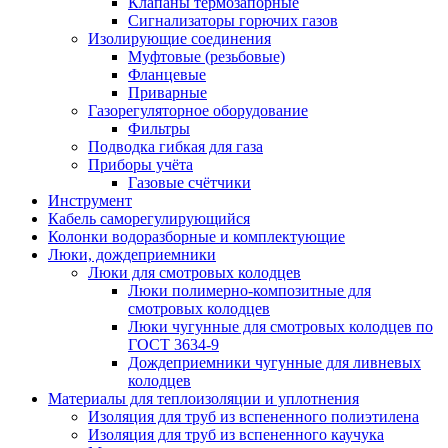
Клапаны термозапорные
Сигнализаторы горючих газов
Изолирующие соединения
Муфтовые (резьбовые)
Фланцевые
Приварные
Газорегуляторное оборудование
Фильтры
Подводка гибкая для газа
Приборы учёта
Газовые счётчики
Инструмент
Кабель саморегулирующийся
Колонки водоразборные и комплектующие
Люки, дождеприемники
Люки для смотровых колодцев
Люки полимерно-композитные для
смотровых колодцев
Люки чугунные для смотровых колодцев по
ГОСТ 3634-9
Дождеприемники чугунные для ливневых
колодцев
Материалы для теплоизоляции и уплотнения
Изоляция для труб из вспененного полиэтилена
Изоляция для труб из вспененного каучука