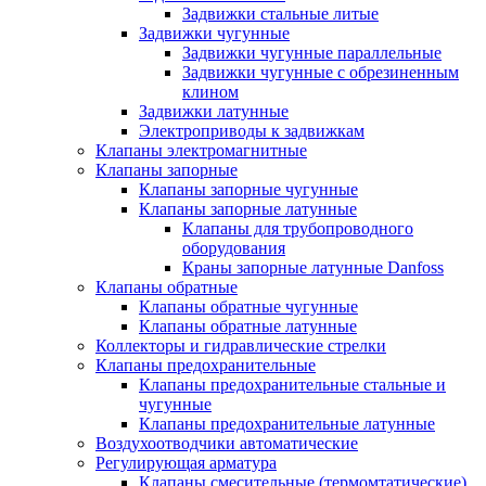
Задвижки стальные литые
Задвижки чугунные
Задвижки чугунные параллельные
Задвижки чугунные с обрезиненным
клином
Задвижки латунные
Электроприводы к задвижкам
Клапаны электромагнитные
Клапаны запорные
Клапаны запорные чугунные
Клапаны запорные латунные
Клапаны для трубопроводного
оборудования
Краны запорные латунные Danfoss
Клапаны обратные
Клапаны обратные чугунные
Клапаны обратные латунные
Коллекторы и гидравлические стрелки
Клапаны предохранительные
Клапаны предохранительные стальные и
чугунные
Клапаны предохранительные латунные
Воздухоотводчики автоматические
Регулирующая арматура
Клапаны смесительные (термомтатические)