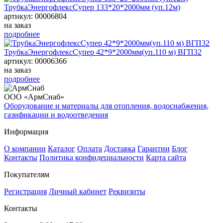
ТрубкаЭнергофлексСупер 133*20*2000мм (уп.12м)
артикул: 00006804
на заказ
подробнее
ТрубкаЭнергофлексСупер 42*9*2000мм(уп.110 м) ВГП32
артикул: 00006366
на заказ
подробнее
ООО «АрмСнаб»
Оборудование и материалы для отопления, водоснабжения,
газификации и водоотведения
Информация
О компании
Каталог
Оплата
Доставка
Гарантии
Блог
Контакты
Политика конфидециальности
Карта сайта
Покупателям
Регистрация
Личный кабинет
Реквизиты
Контакты