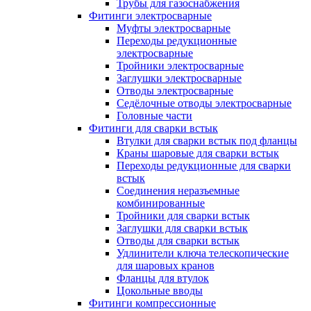
Трубы для газоснабжения
Фитинги электросварные
Муфты электросварные
Переходы редукционные
электросварные
Тройники электросварные
Заглушки электросварные
Отводы электросварные
Седёлочные отводы электросварные
Головные части
Фитинги для сварки встык
Втулки для сварки встык под фланцы
Краны шаровые для сварки встык
Переходы редукционные для сварки
встык
Соединения неразъемные
комбинированные
Тройники для сварки встык
Заглушки для сварки встык
Отводы для сварки встык
Удлинители ключа телескопические
для шаровых кранов
Фланцы для втулок
Цокольные вводы
Фитинги компрессионные