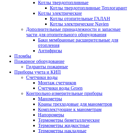
Котлы твердотопливные
Котлы твердотопливные Теплогарант
Котлы электрические
Котлы отопительные ГАЛАН
Котлы электрические Navien
Дополнительные принадлежности и запасные
части для отопительного оборудования
Баки мембранные расширительные для
отопления
Антифризы
Пломбы
Пожарное оборудование
Гидранты пожарные
Приборы учета и КИП
Счетчики воды
Монтаж счетчиков
Счетчики воды Groen
Контрольно-измерительные приборы
Манометры
Краны трехходовые для манометров
Комплектующие к манометрам
Напоромеры
Термометры биметаллические
Термометры жидкостные
Термометры накладные