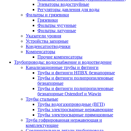
Элеваторы водоструйные
Регуляторы давления для воды
Фильтры и грязевики
Грязевики
Фильтры чугунные
Фильтры латунные
Указатели уровня
Устройства запорные
Конденсатоотводчики
Компенсаторы
Прочие компенсаторы
Трубопроводы: водоснабжение и водоотведение
Канализационные трубы и фитинги
Трубы и фитинги НПВХ безнапорные
Трубы и фитинги полипропиленовые
безнапорные
Трубы и фитинги полипропиленовые
безнапорные Ostendorf и Wawin
Трубы стальные
Трубы водогазопроводные (ВГП)
Трубы электросварные нержавеющие
Трубы электросварные прямошовные
Труба гофрированная нержавеющая и
комплектующие
Соединительные детали трубопровода