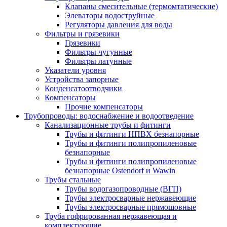
Клапаны смесительные (термомтатические)
Элеваторы водоструйные
Регуляторы давления для воды
Фильтры и грязевики
Грязевики
Фильтры чугунные
Фильтры латунные
Указатели уровня
Устройства запорные
Конденсатоотводчики
Компенсаторы
Прочие компенсаторы
Трубопроводы: водоснабжение и водоотведение
Канализационные трубы и фитинги
Трубы и фитинги НПВХ безнапорные
Трубы и фитинги полипропиленовые
безнапорные
Трубы и фитинги полипропиленовые
безнапорные Ostendorf и Wawin
Трубы стальные
Трубы водогазопроводные (ВГП)
Трубы электросварные нержавеющие
Трубы электросварные прямошовные
Труба гофрированная нержавеющая и
комплектующие