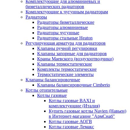
Комплектующие для алюминиевых и
биметаллических радиаторов
Комплектующие к чугунным радиаторам
Радиаторы
Радиаторы биметаллические
Радиаторы алюминиевые
Радиаторы чугунные
Радиаторы стальные Heaton
Регулирующая арматура для радиаторов
Клапаны ручной регулировки
Клапаны запорные для радиаторов
Краны Маевского (воздухоотводчики)
Клапаны термостатические
Комплекты термостатические
Термостатические элементы
Клапаны балансировочные
Клапаны балансировочные Cimberio
Котлы отопительные
Котлы газовые
Котлы газовые BAXI и
комплектующие (Италия)
Купить газовые котлы Navien (Навьен)
в Интернет-магазине "АрмСнаб"
Котлы газовые АОГВ
Котлы газовые Лемакс