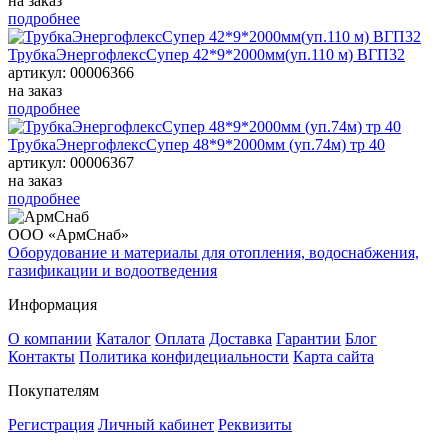
на заказ
подробнее
ТрубкаЭнергофлексСупер 42*9*2000мм(уп.110 м) ВГП32
артикул: 00006366
на заказ
подробнее
ТрубкаЭнергофлексСупер 48*9*2000мм (уп.74м) тр 40
артикул: 00006367
на заказ
подробнее
ООО «АрмСнаб»
Оборудование и материалы для отопления, водоснабжения,
газификации и водоотведения
Информация
О компании
Каталог
Оплата
Доставка
Гарантии
Блог
Контакты
Политика конфидециальности
Карта сайта
Покупателям
Регистрация
Личный кабинет
Реквизиты