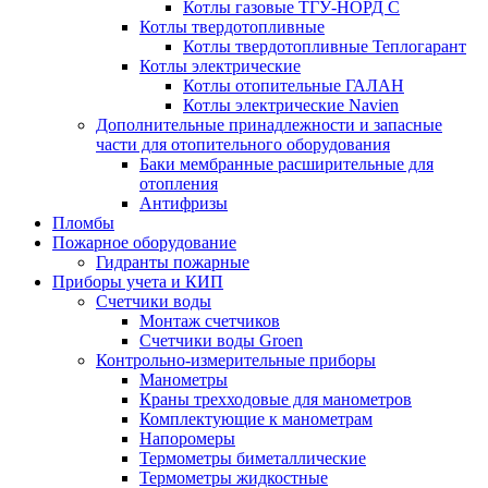
Котлы газовые ТГУ-НОРД С
Котлы твердотопливные
Котлы твердотопливные Теплогарант
Котлы электрические
Котлы отопительные ГАЛАН
Котлы электрические Navien
Дополнительные принадлежности и запасные
части для отопительного оборудования
Баки мембранные расширительные для
отопления
Антифризы
Пломбы
Пожарное оборудование
Гидранты пожарные
Приборы учета и КИП
Счетчики воды
Монтаж счетчиков
Счетчики воды Groen
Контрольно-измерительные приборы
Манометры
Краны трехходовые для манометров
Комплектующие к манометрам
Напоромеры
Термометры биметаллические
Термометры жидкостные