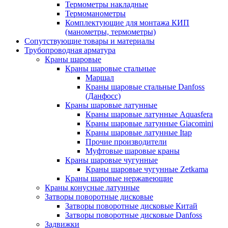
Термометры накладные
Термоманометры
Комплектующие для монтажа КИП
(манометры, термометры)
Сопутствующие товары и материалы
Трубопроводная арматура
Краны шаровые
Краны шаровые стальные
Маршал
Краны шаровые стальные Danfoss
(Данфосс)
Краны шаровые латунные
Краны шаровые латунные Aquasfera
Краны шаровые латунные Giacomini
Краны шаровые латунные Itap
Прочие производители
Муфтовые шаровые краны
Краны шаровые чугунные
Краны шаровые чугунные Zetkama
Краны шаровые нержавеющие
Краны конусные латунные
Затворы поворотные дисковые
Затворы поворотные дисковые Китай
Затворы поворотные дисковые Danfoss
Задвижки