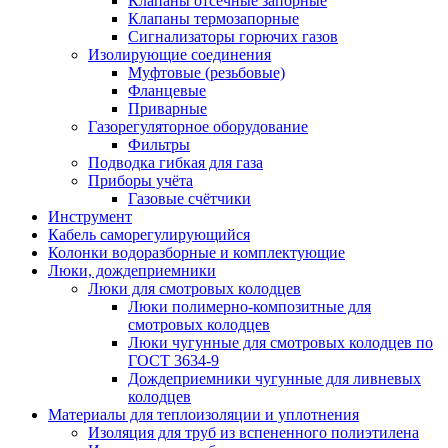
Клапаны отсечные запорные
Клапаны термозапорные
Сигнализаторы горючих газов
Изолирующие соединения
Муфтовые (резьбовые)
Фланцевые
Приварные
Газорегуляторное оборудование
Фильтры
Подводка гибкая для газа
Приборы учёта
Газовые счётчики
Инструмент
Кабель саморегулирующийся
Колонки водоразборные и комплектующие
Люки, дождеприемники
Люки для смотровых колодцев
Люки полимерно-композитные для
смотровых колодцев
Люки чугунные для смотровых колодцев по
ГОСТ 3634-9
Дождеприемники чугунные для ливневых
колодцев
Материалы для теплоизоляции и уплотнения
Изоляция для труб из вспененного полиэтилена