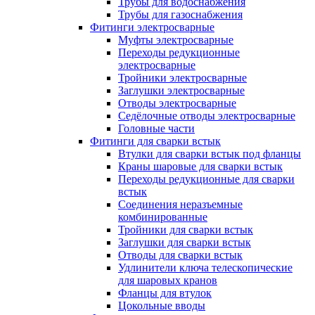
Трубы для водоснабжения
Трубы для газоснабжения
Фитинги электросварные
Муфты электросварные
Переходы редукционные
электросварные
Тройники электросварные
Заглушки электросварные
Отводы электросварные
Седёлочные отводы электросварные
Головные части
Фитинги для сварки встык
Втулки для сварки встык под фланцы
Краны шаровые для сварки встык
Переходы редукционные для сварки
встык
Соединения неразъемные
комбинированные
Тройники для сварки встык
Заглушки для сварки встык
Отводы для сварки встык
Удлинители ключа телескопические
для шаровых кранов
Фланцы для втулок
Цокольные вводы