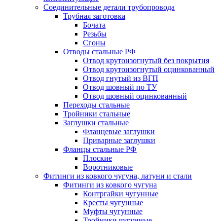
Соединительные детали трубопровода
Трубная заготовка
Бочата
Резьбы
Сгоны
Отводы стальные РФ
Отвод крутоизогнутый без покрытия
Отвод крутоизогнутый оцинкованный
Отвод гнутый из ВГП
Отвод шовный по ТУ
Отвод шовный оцинкованный
Переходы стальные
Тройники стальные
Заглушки стальные
Фланцевые заглушки
Приварные заглушки
Фланцы стальные РФ
Плоские
Воротниковые
Фитинги из ковкого чугуна, латуни и стали
Фитинги из ковкого чугуна
Контргайки чугунные
Кресты чугунные
Муфты чугунные
Тройники чугунные