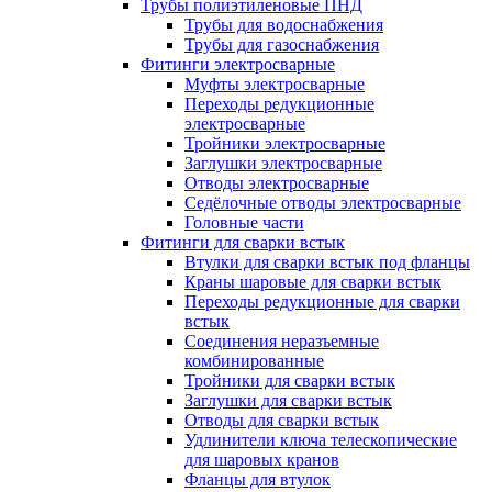
Трубы полиэтиленовые ПНД
Трубы для водоснабжения
Трубы для газоснабжения
Фитинги электросварные
Муфты электросварные
Переходы редукционные
электросварные
Тройники электросварные
Заглушки электросварные
Отводы электросварные
Седёлочные отводы электросварные
Головные части
Фитинги для сварки встык
Втулки для сварки встык под фланцы
Краны шаровые для сварки встык
Переходы редукционные для сварки
встык
Соединения неразъемные
комбинированные
Тройники для сварки встык
Заглушки для сварки встык
Отводы для сварки встык
Удлинители ключа телескопические
для шаровых кранов
Фланцы для втулок