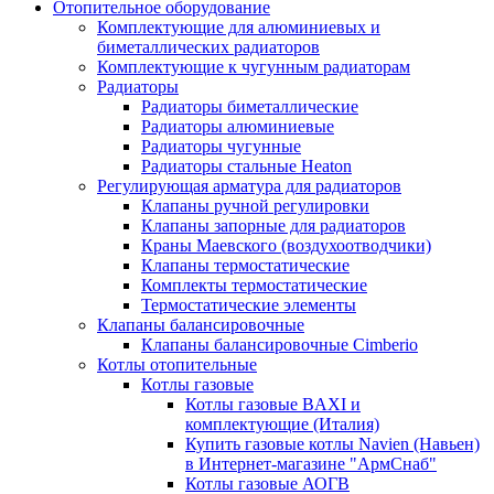
Отопительное оборудование
Комплектующие для алюминиевых и
биметаллических радиаторов
Комплектующие к чугунным радиаторам
Радиаторы
Радиаторы биметаллические
Радиаторы алюминиевые
Радиаторы чугунные
Радиаторы стальные Heaton
Регулирующая арматура для радиаторов
Клапаны ручной регулировки
Клапаны запорные для радиаторов
Краны Маевского (воздухоотводчики)
Клапаны термостатические
Комплекты термостатические
Термостатические элементы
Клапаны балансировочные
Клапаны балансировочные Cimberio
Котлы отопительные
Котлы газовые
Котлы газовые BAXI и
комплектующие (Италия)
Купить газовые котлы Navien (Навьен)
в Интернет-магазине "АрмСнаб"
Котлы газовые АОГВ