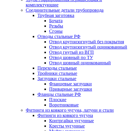
комплектующие
Соединительные детали трубопровода
Трубная заготовка
Бочата
Резьбы
Сгоны
Отводы стальные РФ
Отвод крутоизогнутый без покрытия
Отвод крутоизогнутый оцинкованный
Отвод гнутый из ВГП
Отвод шовный по ТУ
Отвод шовный оцинкованный
Переходы стальные
Тройники стальные
Заглушки стальные
Фланцевые заглушки
Приварные заглушки
Фланцы стальные РФ
Плоские
Воротниковые
Фитинги из ковкого чугуна, латуни и стали
Фитинги из ковкого чугуна
Контргайки чугунные
Кресты чугунные