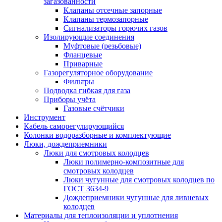
загазованности
Клапаны отсечные запорные
Клапаны термозапорные
Сигнализаторы горючих газов
Изолирующие соединения
Муфтовые (резьбовые)
Фланцевые
Приварные
Газорегуляторное оборудование
Фильтры
Подводка гибкая для газа
Приборы учёта
Газовые счётчики
Инструмент
Кабель саморегулирующийся
Колонки водоразборные и комплектующие
Люки, дождеприемники
Люки для смотровых колодцев
Люки полимерно-композитные для
смотровых колодцев
Люки чугунные для смотровых колодцев по
ГОСТ 3634-9
Дождеприемники чугунные для ливневых
колодцев
Материалы для теплоизоляции и уплотнения