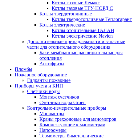
Котлы газовые Лемакс
Котлы газовые ТГУ-НОРД С
Котлы твердотопливные
Котлы твердотопливные Теплогарант
Котлы электрические
Котлы отопительные ГАЛАН
Котлы электрические Navien
Дополнительные принадлежности и запасные
части для отопительного оборудования
Баки мембранные расширительные для
отопления
Антифризы
Пломбы
Пожарное оборудование
Гидранты пожарные
Приборы учета и КИП
Счетчики воды
Монтаж счетчиков
Счетчики воды Groen
Контрольно-измерительные приборы
Манометры
Краны трехходовые для манометров
Комплектующие к манометрам
Напоромеры
Термометры биметаллические