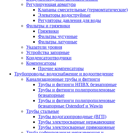
Регулирующая арматура
Клапаны смесительные (термомтатические)
Элеваторы водоструйные
Регуляторы давления для воды
Фильтры и грязевики
Грязевики
Фильтры чугунные
Фильтры латунные
Указатели уровня
Устройства запорные
Конденсатоотводчики
Компенсаторы
Прочие компенсаторы
Трубопроводы: водоснабжение и водоотведение
Канализационные трубы и фитинги
Трубы и фитинги НПВХ безнапорные
Трубы и фитинги полипропиленовые
безнапорные
Трубы и фитинги полипропиленовые
безнапорные Ostendorf и Wawin
Трубы стальные
Трубы водогазопроводные (ВГП)
Трубы электросварные нержавеющие
Трубы электросварные прямошовные
Труба гофрированная нержавеющая и