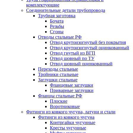
комплектующие
Соединительные детали трубопровода
Трубная заготовка
Бочата
Резьбы
Сгоны
Отводы стальные РФ
Отвод крутоизогнутый без покрытия
Отвод крутоизогнутый оцинкованный
Отвод гнутый из ВГП
Отвод шовный по ТУ
Отвод шовный оцинкованный
Переходы стальные
Тройники стальные
Заглушки стальные
Фланцевые заглушки
Приварные заглушки
Фланцы стальные РФ
Плоские
Воротниковые
Фитинги из ковкого чугуна, латуни и стали
Фитинги из ковкого чугуна
Контргайки чугунные
Кресты чугунные