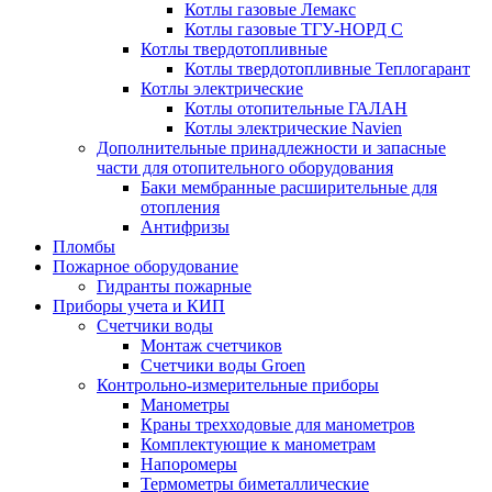
Котлы газовые Лемакс
Котлы газовые ТГУ-НОРД С
Котлы твердотопливные
Котлы твердотопливные Теплогарант
Котлы электрические
Котлы отопительные ГАЛАН
Котлы электрические Navien
Дополнительные принадлежности и запасные
части для отопительного оборудования
Баки мембранные расширительные для
отопления
Антифризы
Пломбы
Пожарное оборудование
Гидранты пожарные
Приборы учета и КИП
Счетчики воды
Монтаж счетчиков
Счетчики воды Groen
Контрольно-измерительные приборы
Манометры
Краны трехходовые для манометров
Комплектующие к манометрам
Напоромеры
Термометры биметаллические