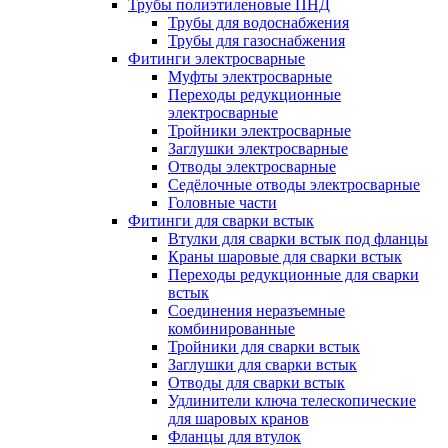
Трубы полиэтиленовые ПНД
Трубы для водоснабжения
Трубы для газоснабжения
Фитинги электросварные
Муфты электросварные
Переходы редукционные
электросварные
Тройники электросварные
Заглушки электросварные
Отводы электросварные
Седёлочные отводы электросварные
Головные части
Фитинги для сварки встык
Втулки для сварки встык под фланцы
Краны шаровые для сварки встык
Переходы редукционные для сварки
встык
Соединения неразъемные
комбинированные
Тройники для сварки встык
Заглушки для сварки встык
Отводы для сварки встык
Удлинители ключа телескопические
для шаровых кранов
Фланцы для втулок