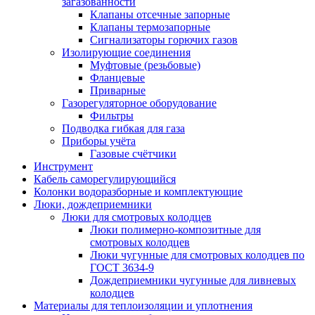
загазованности
Клапаны отсечные запорные
Клапаны термозапорные
Сигнализаторы горючих газов
Изолирующие соединения
Муфтовые (резьбовые)
Фланцевые
Приварные
Газорегуляторное оборудование
Фильтры
Подводка гибкая для газа
Приборы учёта
Газовые счётчики
Инструмент
Кабель саморегулирующийся
Колонки водоразборные и комплектующие
Люки, дождеприемники
Люки для смотровых колодцев
Люки полимерно-композитные для
смотровых колодцев
Люки чугунные для смотровых колодцев по
ГОСТ 3634-9
Дождеприемники чугунные для ливневых
колодцев
Материалы для теплоизоляции и уплотнения