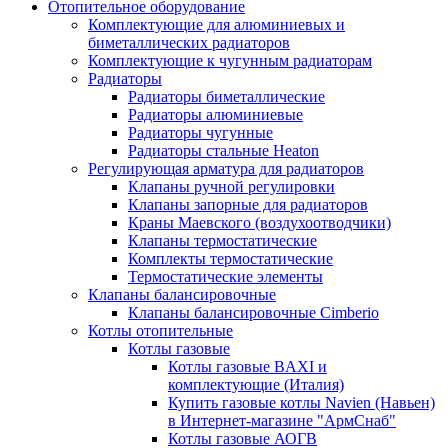
Отопительное оборудование
Комплектующие для алюминиевых и
биметаллических радиаторов
Комплектующие к чугунным радиаторам
Радиаторы
Радиаторы биметаллические
Радиаторы алюминиевые
Радиаторы чугунные
Радиаторы стальные Heaton
Регулирующая арматура для радиаторов
Клапаны ручной регулировки
Клапаны запорные для радиаторов
Краны Маевского (воздухоотводчики)
Клапаны термостатические
Комплекты термостатические
Термостатические элементы
Клапаны балансировочные
Клапаны балансировочные Cimberio
Котлы отопительные
Котлы газовые
Котлы газовые BAXI и
комплектующие (Италия)
Купить газовые котлы Navien (Навьен)
в Интернет-магазине "АрмСнаб"
Котлы газовые АОГВ