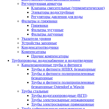
Регулирующая арматура
Клапаны смесительные (термомтатические)
Элеваторы водоструйные
Регуляторы давления для воды
Фильтры и грязевики
Грязевики
Фильтры чугунные
Фильтры латунные
Указатели уровня
Устройства запорные
Конденсатоотводчики
Компенсаторы
Прочие компенсаторы
Трубопроводы: водоснабжение и водоотведение
Канализационные трубы и фитинги
Трубы и фитинги НПВХ безнапорные
Трубы и фитинги полипропиленовые
безнапорные
Трубы и фитинги полипропиленовые
безнапорные Ostendorf и Wawin
Трубы стальные
Трубы водогазопроводные (ВГП)
Трубы электросварные нержавеющие
Трубы электросварные прямошовные
Труба гофрированная нержавеющая и