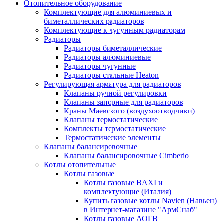
Отопительное оборудование
Комплектующие для алюминиевых и
биметаллических радиаторов
Комплектующие к чугунным радиаторам
Радиаторы
Радиаторы биметаллические
Радиаторы алюминиевые
Радиаторы чугунные
Радиаторы стальные Heaton
Регулирующая арматура для радиаторов
Клапаны ручной регулировки
Клапаны запорные для радиаторов
Краны Маевского (воздухоотводчики)
Клапаны термостатические
Комплекты термостатические
Термостатические элементы
Клапаны балансировочные
Клапаны балансировочные Cimberio
Котлы отопительные
Котлы газовые
Котлы газовые BAXI и
комплектующие (Италия)
Купить газовые котлы Navien (Навьен)
в Интернет-магазине "АрмСнаб"
Котлы газовые АОГВ