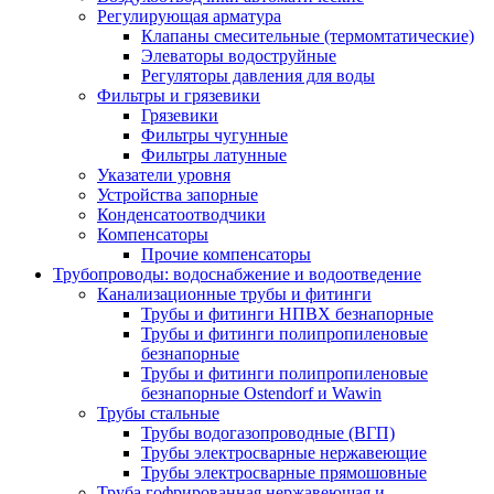
Регулирующая арматура
Клапаны смесительные (термомтатические)
Элеваторы водоструйные
Регуляторы давления для воды
Фильтры и грязевики
Грязевики
Фильтры чугунные
Фильтры латунные
Указатели уровня
Устройства запорные
Конденсатоотводчики
Компенсаторы
Прочие компенсаторы
Трубопроводы: водоснабжение и водоотведение
Канализационные трубы и фитинги
Трубы и фитинги НПВХ безнапорные
Трубы и фитинги полипропиленовые
безнапорные
Трубы и фитинги полипропиленовые
безнапорные Ostendorf и Wawin
Трубы стальные
Трубы водогазопроводные (ВГП)
Трубы электросварные нержавеющие
Трубы электросварные прямошовные
Труба гофрированная нержавеющая и