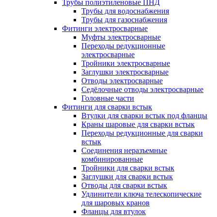
Трубы полиэтиленовые ПНД
Трубы для водоснабжения
Трубы для газоснабжения
Фитинги электросварные
Муфты электросварные
Переходы редукционные
электросварные
Тройники электросварные
Заглушки электросварные
Отводы электросварные
Седёлочные отводы электросварные
Головные части
Фитинги для сварки встык
Втулки для сварки встык под фланцы
Краны шаровые для сварки встык
Переходы редукционные для сварки
встык
Соединения неразъемные
комбинированные
Тройники для сварки встык
Заглушки для сварки встык
Отводы для сварки встык
Удлинители ключа телескопические
для шаровых кранов
Фланцы для втулок