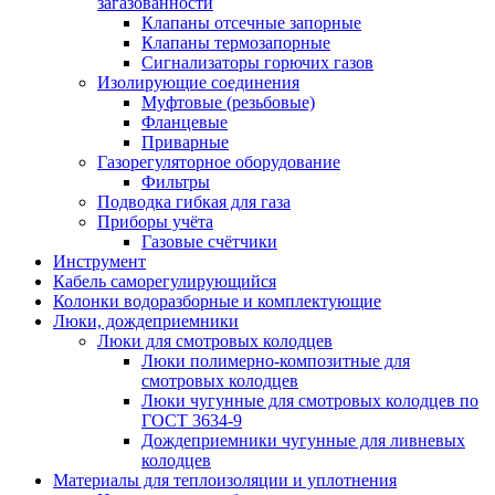
загазованности
Клапаны отсечные запорные
Клапаны термозапорные
Сигнализаторы горючих газов
Изолирующие соединения
Муфтовые (резьбовые)
Фланцевые
Приварные
Газорегуляторное оборудование
Фильтры
Подводка гибкая для газа
Приборы учёта
Газовые счётчики
Инструмент
Кабель саморегулирующийся
Колонки водоразборные и комплектующие
Люки, дождеприемники
Люки для смотровых колодцев
Люки полимерно-композитные для
смотровых колодцев
Люки чугунные для смотровых колодцев по
ГОСТ 3634-9
Дождеприемники чугунные для ливневых
колодцев
Материалы для теплоизоляции и уплотнения