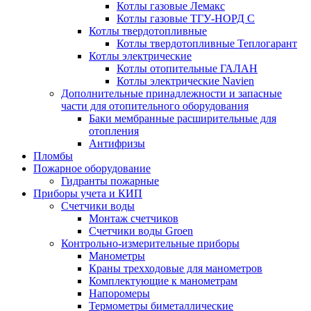
Котлы газовые Лемакс
Котлы газовые ТГУ-НОРД С
Котлы твердотопливные
Котлы твердотопливные Теплогарант
Котлы электрические
Котлы отопительные ГАЛАН
Котлы электрические Navien
Дополнительные принадлежности и запасные
части для отопительного оборудования
Баки мембранные расширительные для
отопления
Антифризы
Пломбы
Пожарное оборудование
Гидранты пожарные
Приборы учета и КИП
Счетчики воды
Монтаж счетчиков
Счетчики воды Groen
Контрольно-измерительные приборы
Манометры
Краны трехходовые для манометров
Комплектующие к манометрам
Напоромеры
Термометры биметаллические