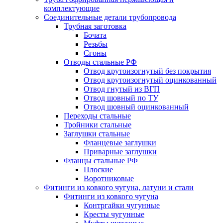
комплектующие
Соединительные детали трубопровода
Трубная заготовка
Бочата
Резьбы
Сгоны
Отводы стальные РФ
Отвод крутоизогнутый без покрытия
Отвод крутоизогнутый оцинкованный
Отвод гнутый из ВГП
Отвод шовный по ТУ
Отвод шовный оцинкованный
Переходы стальные
Тройники стальные
Заглушки стальные
Фланцевые заглушки
Приварные заглушки
Фланцы стальные РФ
Плоские
Воротниковые
Фитинги из ковкого чугуна, латуни и стали
Фитинги из ковкого чугуна
Контргайки чугунные
Кресты чугунные