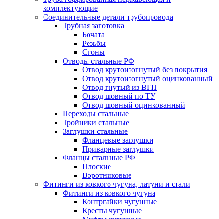
комплектующие
Соединительные детали трубопровода
Трубная заготовка
Бочата
Резьбы
Сгоны
Отводы стальные РФ
Отвод крутоизогнутый без покрытия
Отвод крутоизогнутый оцинкованный
Отвод гнутый из ВГП
Отвод шовный по ТУ
Отвод шовный оцинкованный
Переходы стальные
Тройники стальные
Заглушки стальные
Фланцевые заглушки
Приварные заглушки
Фланцы стальные РФ
Плоские
Воротниковые
Фитинги из ковкого чугуна, латуни и стали
Фитинги из ковкого чугуна
Контргайки чугунные
Кресты чугунные