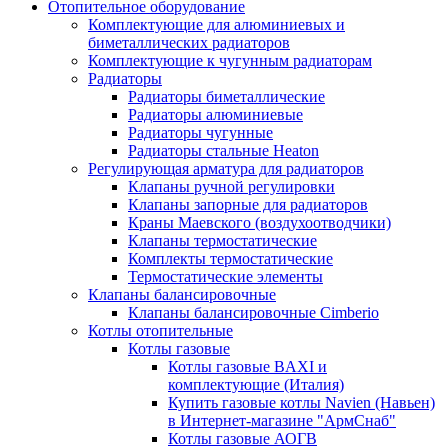
Отопительное оборудование
Комплектующие для алюминиевых и
биметаллических радиаторов
Комплектующие к чугунным радиаторам
Радиаторы
Радиаторы биметаллические
Радиаторы алюминиевые
Радиаторы чугунные
Радиаторы стальные Heaton
Регулирующая арматура для радиаторов
Клапаны ручной регулировки
Клапаны запорные для радиаторов
Краны Маевского (воздухоотводчики)
Клапаны термостатические
Комплекты термостатические
Термостатические элементы
Клапаны балансировочные
Клапаны балансировочные Cimberio
Котлы отопительные
Котлы газовые
Котлы газовые BAXI и
комплектующие (Италия)
Купить газовые котлы Navien (Навьен)
в Интернет-магазине "АрмСнаб"
Котлы газовые АОГВ