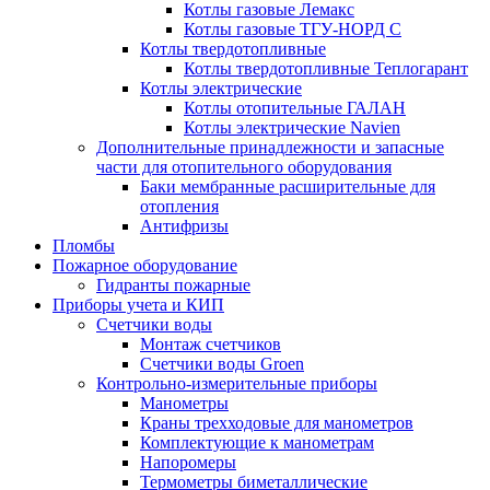
Котлы газовые Лемакс
Котлы газовые ТГУ-НОРД С
Котлы твердотопливные
Котлы твердотопливные Теплогарант
Котлы электрические
Котлы отопительные ГАЛАН
Котлы электрические Navien
Дополнительные принадлежности и запасные
части для отопительного оборудования
Баки мембранные расширительные для
отопления
Антифризы
Пломбы
Пожарное оборудование
Гидранты пожарные
Приборы учета и КИП
Счетчики воды
Монтаж счетчиков
Счетчики воды Groen
Контрольно-измерительные приборы
Манометры
Краны трехходовые для манометров
Комплектующие к манометрам
Напоромеры
Термометры биметаллические