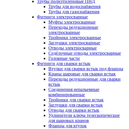
Трубы полиэтиленовые ПНД
Трубы для водоснабжения
Трубы для газоснабжения
Фитинги электросварные
Муфты электросварные
Переходы редукционные
электросварные
Тройники электросварные
Заглушки электросварные
Отводы электросварные
Седёлочные отводы электросварные
Головные части
Фитинги для сварки встык
Втулки для сварки встык под фланцы
Краны шаровые для сварки встык
Переходы редукционные для сварки
встык
Соединения неразъемные
комбинированные
Тройники для сварки встык
Заглушки для сварки встык
Отводы для сварки встык
Удлинители ключа телескопические
для шаровых кранов
Фланцы для втулок