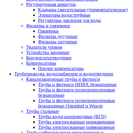
Регулирующая арматура
Клапаны смесительные (термомтатические)
Элеваторы водоструйные
Регуляторы давления для воды
Фильтры и грязевики
Грязевики
Фильтры чугунные
Фильтры латунные
Указатели уровня
Устройства запорные
Конденсатоотводчики
Компенсаторы
Прочие компенсаторы
Трубопроводы: водоснабжение и водоотведение
Канализационные трубы и фитинги
Трубы и фитинги НПВХ безнапорные
Трубы и фитинги полипропиленовые
безнапорные
Трубы и фитинги полипропиленовые
безнапорные Ostendorf и Wawin
Трубы стальные
Трубы водогазопроводные (ВГП)
Трубы электросварные нержавеющие
Трубы электросварные прямошовные
Труба гофрированная нержавеющая и