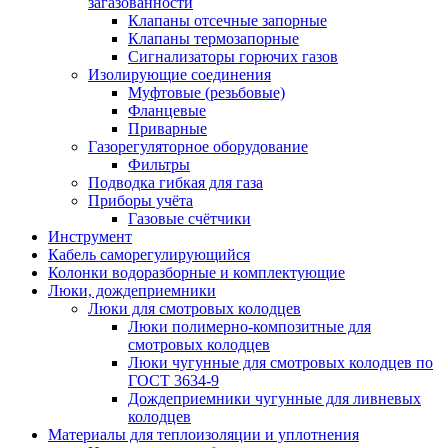
загазованности
Клапаны отсечные запорные
Клапаны термозапорные
Сигнализаторы горючих газов
Изолирующие соединения
Муфтовые (резьбовые)
Фланцевые
Приварные
Газорегуляторное оборудование
Фильтры
Подводка гибкая для газа
Приборы учёта
Газовые счётчики
Инструмент
Кабель саморегулирующийся
Колонки водоразборные и комплектующие
Люки, дождеприемники
Люки для смотровых колодцев
Люки полимерно-композитные для
смотровых колодцев
Люки чугунные для смотровых колодцев по
ГОСТ 3634-9
Дождеприемники чугунные для ливневых
колодцев
Материалы для теплоизоляции и уплотнения