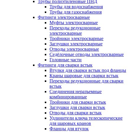
Трубы полиэтиленовые ПНД
Трубы для водоснабжения
Трубы для газоснабжения
Фитинги электросварные
Муфты электросварные
Переходы редукционные
электросварные
Тройники электросварные
Заглушки электросварные
Отводы электросварные
Седёлочные отводы электросварные
Головные части
Фитинги для сварки встык
Втулки для сварки встык под фланцы
Краны шаровые для сварки встык
Переходы редукционные для сварки
встык
Соединения неразъемные
комбинированные
Тройники для сварки встык
Заглушки для сварки встык
Отводы для сварки встык
Удлинители ключа телескопические
для шаровых кранов
Фланцы для втулок