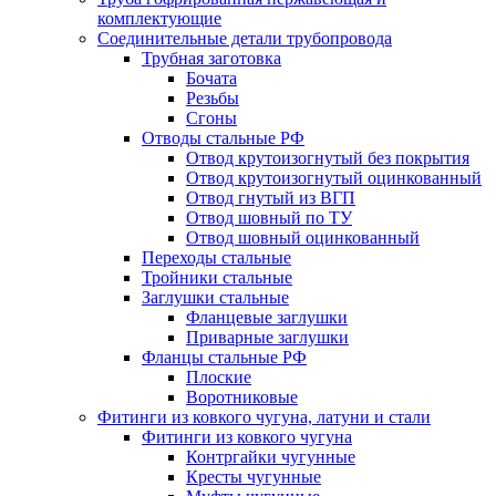
комплектующие
Соединительные детали трубопровода
Трубная заготовка
Бочата
Резьбы
Сгоны
Отводы стальные РФ
Отвод крутоизогнутый без покрытия
Отвод крутоизогнутый оцинкованный
Отвод гнутый из ВГП
Отвод шовный по ТУ
Отвод шовный оцинкованный
Переходы стальные
Тройники стальные
Заглушки стальные
Фланцевые заглушки
Приварные заглушки
Фланцы стальные РФ
Плоские
Воротниковые
Фитинги из ковкого чугуна, латуни и стали
Фитинги из ковкого чугуна
Контргайки чугунные
Кресты чугунные