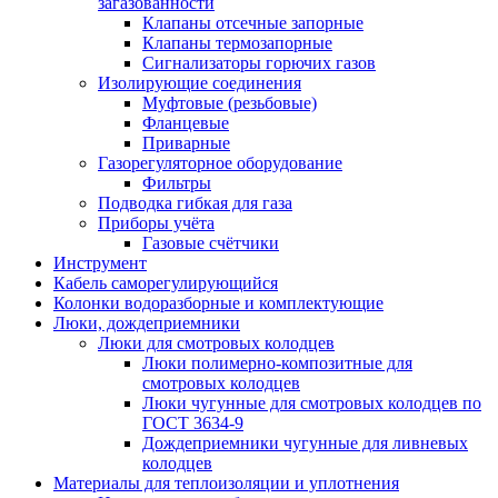
загазованности
Клапаны отсечные запорные
Клапаны термозапорные
Сигнализаторы горючих газов
Изолирующие соединения
Муфтовые (резьбовые)
Фланцевые
Приварные
Газорегуляторное оборудование
Фильтры
Подводка гибкая для газа
Приборы учёта
Газовые счётчики
Инструмент
Кабель саморегулирующийся
Колонки водоразборные и комплектующие
Люки, дождеприемники
Люки для смотровых колодцев
Люки полимерно-композитные для
смотровых колодцев
Люки чугунные для смотровых колодцев по
ГОСТ 3634-9
Дождеприемники чугунные для ливневых
колодцев
Материалы для теплоизоляции и уплотнения