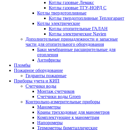
Котлы газовые Лемакс
Котлы газовые ТГУ-НОРД С
Котлы твердотопливные
Котлы твердотопливные Теплогарант
Котлы электрические
Котлы отопительные ГАЛАН
Котлы электрические Navien
Дополнительные принадлежности и запасные
части для отопительного оборудования
Баки мембранные расширительные для
отопления
Антифризы
Пломбы
Пожарное оборудование
Гидранты пожарные
Приборы учета и КИП
Счетчики воды
Монтаж счетчиков
Счетчики воды Groen
Контрольно-измерительные приборы
Манометры
Краны трехходовые для манометров
Комплектующие к манометрам
Напоромеры
Термометры биметаллические