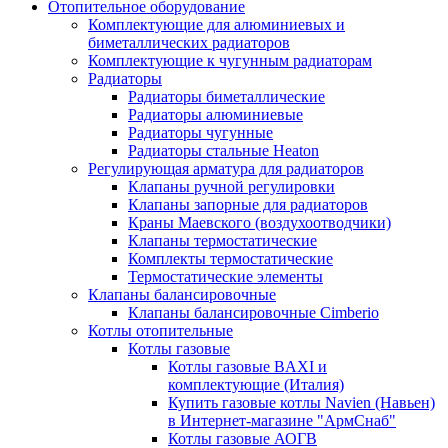
Отопительное оборудование
Комплектующие для алюминиевых и
биметаллических радиаторов
Комплектующие к чугунным радиаторам
Радиаторы
Радиаторы биметаллические
Радиаторы алюминиевые
Радиаторы чугунные
Радиаторы стальные Heaton
Регулирующая арматура для радиаторов
Клапаны ручной регулировки
Клапаны запорные для радиаторов
Краны Маевского (воздухоотводчики)
Клапаны термостатические
Комплекты термостатические
Термостатические элементы
Клапаны балансировочные
Клапаны балансировочные Cimberio
Котлы отопительные
Котлы газовые
Котлы газовые BAXI и
комплектующие (Италия)
Купить газовые котлы Navien (Навьен)
в Интернет-магазине "АрмСнаб"
Котлы газовые АОГВ