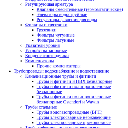
Регулирующая арматура
Клапаны смесительные (термомтатические)
Элеваторы водоструйные
Регуляторы давления для воды
Фильтры и грязевики
Грязевики
Фильтры чугунные
Фильтры латунные
Указатели уровня
Устройства запорные
Конденсатоотводчики
Компенсаторы
Прочие компенсаторы
Трубопроводы: водоснабжение и водоотведение
Канализационные трубы и фитинги
Трубы и фитинги НПВХ безнапорные
Трубы и фитинги полипропиленовые
безнапорные
Трубы и фитинги полипропиленовые
безнапорные Ostendorf и Wawin
Трубы стальные
Трубы водогазопроводные (ВГП)
Трубы электросварные нержавеющие
Трубы электросварные прямошовные
Труба гофрированная нержавеющая и