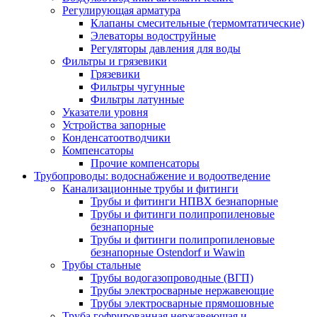
Регулирующая арматура
Клапаны смесительные (термомтатические)
Элеваторы водоструйные
Регуляторы давления для воды
Фильтры и грязевики
Грязевики
Фильтры чугунные
Фильтры латунные
Указатели уровня
Устройства запорные
Конденсатоотводчики
Компенсаторы
Прочие компенсаторы
Трубопроводы: водоснабжение и водоотведение
Канализационные трубы и фитинги
Трубы и фитинги НПВХ безнапорные
Трубы и фитинги полипропиленовые
безнапорные
Трубы и фитинги полипропиленовые
безнапорные Ostendorf и Wawin
Трубы стальные
Трубы водогазопроводные (ВГП)
Трубы электросварные нержавеющие
Трубы электросварные прямошовные
Труба гофрированная нержавеющая и