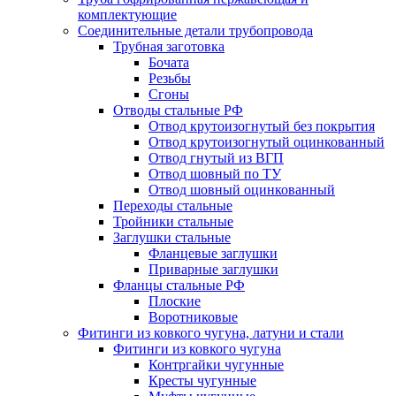
комплектующие
Соединительные детали трубопровода
Трубная заготовка
Бочата
Резьбы
Сгоны
Отводы стальные РФ
Отвод крутоизогнутый без покрытия
Отвод крутоизогнутый оцинкованный
Отвод гнутый из ВГП
Отвод шовный по ТУ
Отвод шовный оцинкованный
Переходы стальные
Тройники стальные
Заглушки стальные
Фланцевые заглушки
Приварные заглушки
Фланцы стальные РФ
Плоские
Воротниковые
Фитинги из ковкого чугуна, латуни и стали
Фитинги из ковкого чугуна
Контргайки чугунные
Кресты чугунные