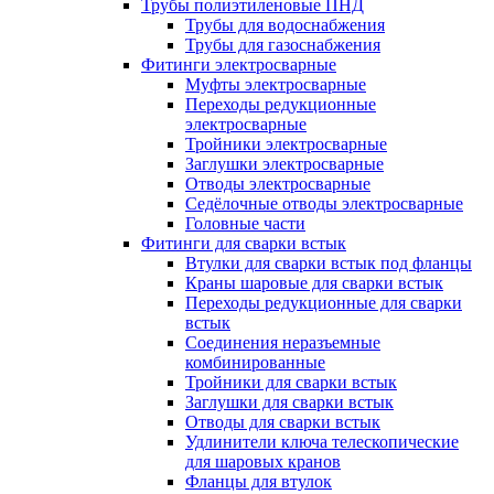
Трубы полиэтиленовые ПНД
Трубы для водоснабжения
Трубы для газоснабжения
Фитинги электросварные
Муфты электросварные
Переходы редукционные
электросварные
Тройники электросварные
Заглушки электросварные
Отводы электросварные
Седёлочные отводы электросварные
Головные части
Фитинги для сварки встык
Втулки для сварки встык под фланцы
Краны шаровые для сварки встык
Переходы редукционные для сварки
встык
Соединения неразъемные
комбинированные
Тройники для сварки встык
Заглушки для сварки встык
Отводы для сварки встык
Удлинители ключа телескопические
для шаровых кранов
Фланцы для втулок