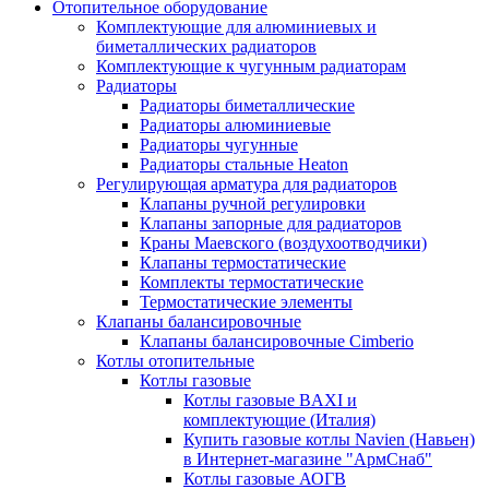
Отопительное оборудование
Комплектующие для алюминиевых и
биметаллических радиаторов
Комплектующие к чугунным радиаторам
Радиаторы
Радиаторы биметаллические
Радиаторы алюминиевые
Радиаторы чугунные
Радиаторы стальные Heaton
Регулирующая арматура для радиаторов
Клапаны ручной регулировки
Клапаны запорные для радиаторов
Краны Маевского (воздухоотводчики)
Клапаны термостатические
Комплекты термостатические
Термостатические элементы
Клапаны балансировочные
Клапаны балансировочные Cimberio
Котлы отопительные
Котлы газовые
Котлы газовые BAXI и
комплектующие (Италия)
Купить газовые котлы Navien (Навьен)
в Интернет-магазине "АрмСнаб"
Котлы газовые АОГВ