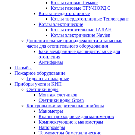
Котлы газовые Лемакс
Котлы газовые ТГУ-НОРД С
Котлы твердотопливные
Котлы твердотопливные Теплогарант
Котлы электрические
Котлы отопительные ГАЛАН
Котлы электрические Navien
Дополнительные принадлежности и запасные
части для отопительного оборудования
Баки мембранные расширительные для
отопления
Антифризы
Пломбы
Пожарное оборудование
Гидранты пожарные
Приборы учета и КИП
Счетчики воды
Монтаж счетчиков
Счетчики воды Groen
Контрольно-измерительные приборы
Манометры
Краны трехходовые для манометров
Комплектующие к манометрам
Напоромеры
Термометры биметаллические