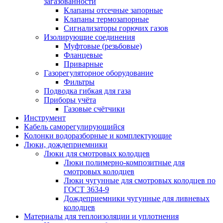
загазованности
Клапаны отсечные запорные
Клапаны термозапорные
Сигнализаторы горючих газов
Изолирующие соединения
Муфтовые (резьбовые)
Фланцевые
Приварные
Газорегуляторное оборудование
Фильтры
Подводка гибкая для газа
Приборы учёта
Газовые счётчики
Инструмент
Кабель саморегулирующийся
Колонки водоразборные и комплектующие
Люки, дождеприемники
Люки для смотровых колодцев
Люки полимерно-композитные для
смотровых колодцев
Люки чугунные для смотровых колодцев по
ГОСТ 3634-9
Дождеприемники чугунные для ливневых
колодцев
Материалы для теплоизоляции и уплотнения