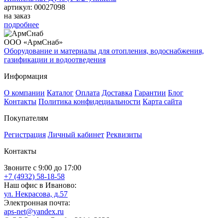
артикул: 00027098
на заказ
подробнее
ООО «АрмСнаб»
Оборудование и материалы для отопления, водоснабжения,
газификации и водоотведения
Информация
О компании
Каталог
Оплата
Доставка
Гарантии
Блог
Контакты
Политика конфидециальности
Карта сайта
Покупателям
Регистрация
Личный кабинет
Реквизиты
Контакты
Звоните с 9:00 до 17:00
+7 (4932) 58-18-58
Наш офис в Иваново:
ул. Некрасова, д.57
Электронная почта:
aps-net@yandex.ru