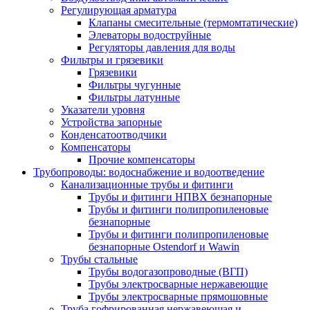
Регулирующая арматура
Клапаны смесительные (термомтатические)
Элеваторы водоструйные
Регуляторы давления для воды
Фильтры и грязевики
Грязевики
Фильтры чугунные
Фильтры латунные
Указатели уровня
Устройства запорные
Конденсатоотводчики
Компенсаторы
Прочие компенсаторы
Трубопроводы: водоснабжение и водоотведение
Канализационные трубы и фитинги
Трубы и фитинги НПВХ безнапорные
Трубы и фитинги полипропиленовые
безнапорные
Трубы и фитинги полипропиленовые
безнапорные Ostendorf и Wawin
Трубы стальные
Трубы водогазопроводные (ВГП)
Трубы электросварные нержавеющие
Трубы электросварные прямошовные
Труба гофрированная нержавеющая и