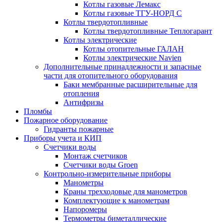
Котлы газовые Лемакс
Котлы газовые ТГУ-НОРД С
Котлы твердотопливные
Котлы твердотопливные Теплогарант
Котлы электрические
Котлы отопительные ГАЛАН
Котлы электрические Navien
Дополнительные принадлежности и запасные
части для отопительного оборудования
Баки мембранные расширительные для
отопления
Антифризы
Пломбы
Пожарное оборудование
Гидранты пожарные
Приборы учета и КИП
Счетчики воды
Монтаж счетчиков
Счетчики воды Groen
Контрольно-измерительные приборы
Манометры
Краны трехходовые для манометров
Комплектующие к манометрам
Напоромеры
Термометры биметаллические