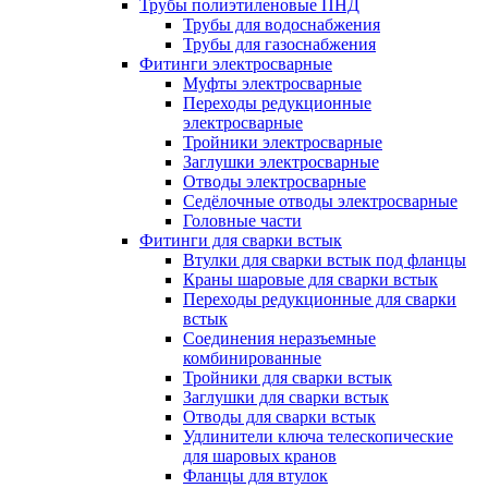
Трубы полиэтиленовые ПНД
Трубы для водоснабжения
Трубы для газоснабжения
Фитинги электросварные
Муфты электросварные
Переходы редукционные
электросварные
Тройники электросварные
Заглушки электросварные
Отводы электросварные
Седёлочные отводы электросварные
Головные части
Фитинги для сварки встык
Втулки для сварки встык под фланцы
Краны шаровые для сварки встык
Переходы редукционные для сварки
встык
Соединения неразъемные
комбинированные
Тройники для сварки встык
Заглушки для сварки встык
Отводы для сварки встык
Удлинители ключа телескопические
для шаровых кранов
Фланцы для втулок