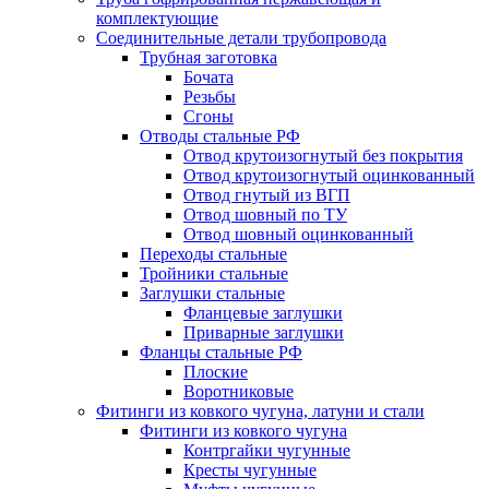
комплектующие
Соединительные детали трубопровода
Трубная заготовка
Бочата
Резьбы
Сгоны
Отводы стальные РФ
Отвод крутоизогнутый без покрытия
Отвод крутоизогнутый оцинкованный
Отвод гнутый из ВГП
Отвод шовный по ТУ
Отвод шовный оцинкованный
Переходы стальные
Тройники стальные
Заглушки стальные
Фланцевые заглушки
Приварные заглушки
Фланцы стальные РФ
Плоские
Воротниковые
Фитинги из ковкого чугуна, латуни и стали
Фитинги из ковкого чугуна
Контргайки чугунные
Кресты чугунные