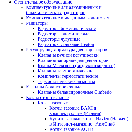
Отопительное оборудование
Комплектующие для алюминиевых и
биметаллических радиаторов
Комплектующие к чугунным радиаторам
Радиаторы
Радиаторы биметаллические
Радиаторы алюминиевые
Радиаторы чугунные
Радиаторы стальные Heaton
Регулирующая арматура для радиаторов
Клапаны ручной регулировки
Клапаны запорные для радиаторов
Краны Маевского (воздухоотводчики)
Клапаны термостатические
Комплекты термостатические
Термостатические элементы
Клапаны балансировочные
Клапаны балансировочные Cimberio
Котлы отопительные
Котлы газовые
Котлы газовые BAXI и
комплектующие (Италия)
Купить газовые котлы Navien (Навьен)
в Интернет-магазине "АрмСнаб"
Котлы газовые АОГВ