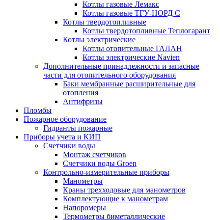
Котлы газовые Лемакс
Котлы газовые ТГУ-НОРД С
Котлы твердотопливные
Котлы твердотопливные Теплогарант
Котлы электрические
Котлы отопительные ГАЛАН
Котлы электрические Navien
Дополнительные принадлежности и запасные
части для отопительного оборудования
Баки мембранные расширительные для
отопления
Антифризы
Пломбы
Пожарное оборудование
Гидранты пожарные
Приборы учета и КИП
Счетчики воды
Монтаж счетчиков
Счетчики воды Groen
Контрольно-измерительные приборы
Манометры
Краны трехходовые для манометров
Комплектующие к манометрам
Напоромеры
Термометры биметаллические