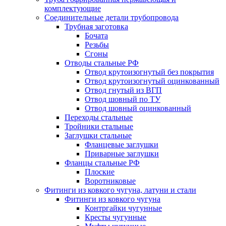
комплектующие
Соединительные детали трубопровода
Трубная заготовка
Бочата
Резьбы
Сгоны
Отводы стальные РФ
Отвод крутоизогнутый без покрытия
Отвод крутоизогнутый оцинкованный
Отвод гнутый из ВГП
Отвод шовный по ТУ
Отвод шовный оцинкованный
Переходы стальные
Тройники стальные
Заглушки стальные
Фланцевые заглушки
Приварные заглушки
Фланцы стальные РФ
Плоские
Воротниковые
Фитинги из ковкого чугуна, латуни и стали
Фитинги из ковкого чугуна
Контргайки чугунные
Кресты чугунные