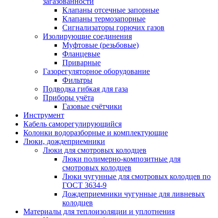
загазованности
Клапаны отсечные запорные
Клапаны термозапорные
Сигнализаторы горючих газов
Изолирующие соединения
Муфтовые (резьбовые)
Фланцевые
Приварные
Газорегуляторное оборудование
Фильтры
Подводка гибкая для газа
Приборы учёта
Газовые счётчики
Инструмент
Кабель саморегулирующийся
Колонки водоразборные и комплектующие
Люки, дождеприемники
Люки для смотровых колодцев
Люки полимерно-композитные для
смотровых колодцев
Люки чугунные для смотровых колодцев по
ГОСТ 3634-9
Дождеприемники чугунные для ливневых
колодцев
Материалы для теплоизоляции и уплотнения