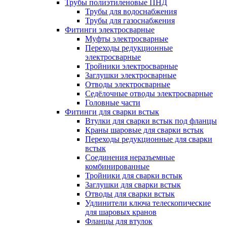
Трубы полиэтиленовые ПНД
Трубы для водоснабжения
Трубы для газоснабжения
Фитинги электросварные
Муфты электросварные
Переходы редукционные
электросварные
Тройники электросварные
Заглушки электросварные
Отводы электросварные
Седёлочные отводы электросварные
Головные части
Фитинги для сварки встык
Втулки для сварки встык под фланцы
Краны шаровые для сварки встык
Переходы редукционные для сварки
встык
Соединения неразъемные
комбинированные
Тройники для сварки встык
Заглушки для сварки встык
Отводы для сварки встык
Удлинители ключа телескопические
для шаровых кранов
Фланцы для втулок