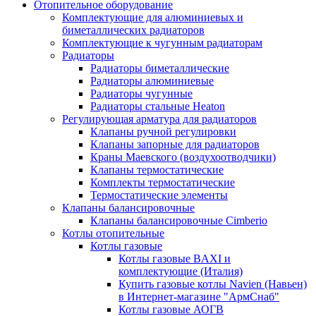
Отопительное оборудование
Комплектующие для алюминиевых и
биметаллических радиаторов
Комплектующие к чугунным радиаторам
Радиаторы
Радиаторы биметаллические
Радиаторы алюминиевые
Радиаторы чугунные
Радиаторы стальные Heaton
Регулирующая арматура для радиаторов
Клапаны ручной регулировки
Клапаны запорные для радиаторов
Краны Маевского (воздухоотводчики)
Клапаны термостатические
Комплекты термостатические
Термостатические элементы
Клапаны балансировочные
Клапаны балансировочные Cimberio
Котлы отопительные
Котлы газовые
Котлы газовые BAXI и
комплектующие (Италия)
Купить газовые котлы Navien (Навьен)
в Интернет-магазине "АрмСнаб"
Котлы газовые АОГВ