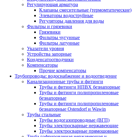
Регулирующая арматура
Клапаны смесительные (термомтатические)
Элеваторы водоструйные
Регуляторы давления для воды
Фильтры и грязевики
Грязевики
Фильтры чугунные
Фильтры латунные
Указатели уровня
Устройства запорные
Конденсатоотводчики
Компенсаторы
Прочие компенсаторы
Трубопроводы: водоснабжение и водоотведение
Канализационные трубы и фитинги
Трубы и фитинги НПВХ безнапорные
Трубы и фитинги полипропиленовые
безнапорные
Трубы и фитинги полипропиленовые
безнапорные Ostendorf и Wawin
Трубы стальные
Трубы водогазопроводные (ВГП)
Трубы электросварные нержавеющие
Трубы электросварные прямошовные
Труба гофрированная нержавеющая и