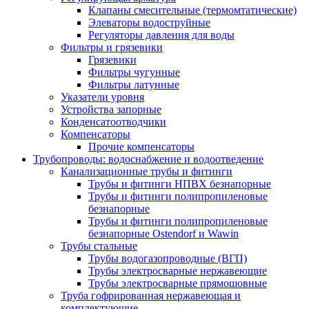
Клапаны смесительные (термомтатические)
Элеваторы водоструйные
Регуляторы давления для воды
Фильтры и грязевики
Грязевики
Фильтры чугунные
Фильтры латунные
Указатели уровня
Устройства запорные
Конденсатоотводчики
Компенсаторы
Прочие компенсаторы
Трубопроводы: водоснабжение и водоотведение
Канализационные трубы и фитинги
Трубы и фитинги НПВХ безнапорные
Трубы и фитинги полипропиленовые
безнапорные
Трубы и фитинги полипропиленовые
безнапорные Ostendorf и Wawin
Трубы стальные
Трубы водогазопроводные (ВГП)
Трубы электросварные нержавеющие
Трубы электросварные прямошовные
Труба гофрированная нержавеющая и
комплектующие