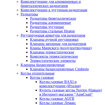
Комплектующие для алюминиевых и
биметаллических радиаторов
Комплектующие к чугунным радиаторам
Радиаторы
Радиаторы биметаллические
Радиаторы алюминиевые
Радиаторы чугунные
Радиаторы стальные Heaton
Регулирующая арматура для радиаторов
Клапаны ручной регулировки
Клапаны запорные для радиаторов
Краны Маевского (воздухоотводчики)
Клапаны термостатические
Комплекты термостатические
Термостатические элементы
Клапаны балансировочные
Клапаны балансировочные Cimberio
Котлы отопительные
Котлы газовые
Котлы газовые BAXI и
комплектующие (Италия)
Купить газовые котлы Navien (Навьен)
в Интернет-магазине "АрмСнаб"
Котлы газовые АОГВ
Котлы газовые Лемакс