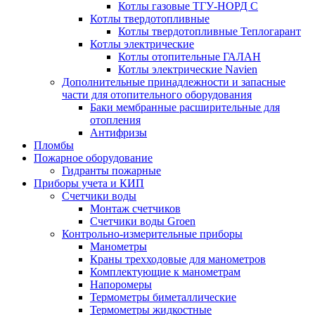
Котлы газовые ТГУ-НОРД С
Котлы твердотопливные
Котлы твердотопливные Теплогарант
Котлы электрические
Котлы отопительные ГАЛАН
Котлы электрические Navien
Дополнительные принадлежности и запасные
части для отопительного оборудования
Баки мембранные расширительные для
отопления
Антифризы
Пломбы
Пожарное оборудование
Гидранты пожарные
Приборы учета и КИП
Счетчики воды
Монтаж счетчиков
Счетчики воды Groen
Контрольно-измерительные приборы
Манометры
Краны трехходовые для манометров
Комплектующие к манометрам
Напоромеры
Термометры биметаллические
Термометры жидкостные