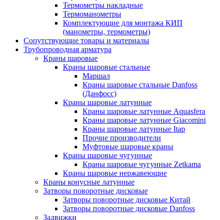
Термометры накладные
Термоманометры
Комплектующие для монтажа КИП
(манометры, термометры)
Сопутствующие товары и материалы
Трубопроводная арматура
Краны шаровые
Краны шаровые стальные
Маршал
Краны шаровые стальные Danfoss
(Данфосс)
Краны шаровые латунные
Краны шаровые латунные Aquasfera
Краны шаровые латунные Giacomini
Краны шаровые латунные Itap
Прочие производители
Муфтовые шаровые краны
Краны шаровые чугунные
Краны шаровые чугунные Zetkama
Краны шаровые нержавеющие
Краны конусные латунные
Затворы поворотные дисковые
Затворы поворотные дисковые Китай
Затворы поворотные дисковые Danfoss
Задвижки