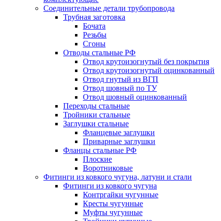
Соединительные детали трубопровода
Трубная заготовка
Бочата
Резьбы
Сгоны
Отводы стальные РФ
Отвод крутоизогнутый без покрытия
Отвод крутоизогнутый оцинкованный
Отвод гнутый из ВГП
Отвод шовный по ТУ
Отвод шовный оцинкованный
Переходы стальные
Тройники стальные
Заглушки стальные
Фланцевые заглушки
Приварные заглушки
Фланцы стальные РФ
Плоские
Воротниковые
Фитинги из ковкого чугуна, латуни и стали
Фитинги из ковкого чугуна
Контргайки чугунные
Кресты чугунные
Муфты чугунные