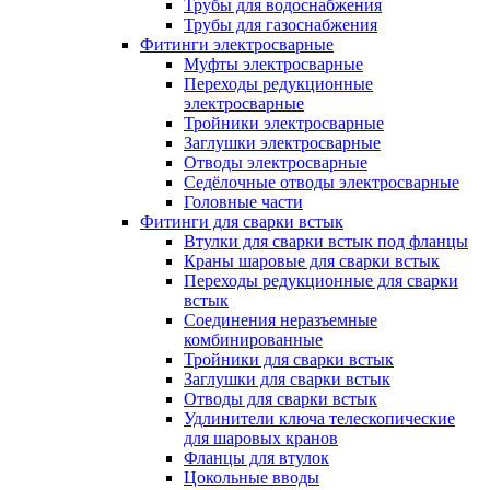
Трубы для водоснабжения
Трубы для газоснабжения
Фитинги электросварные
Муфты электросварные
Переходы редукционные
электросварные
Тройники электросварные
Заглушки электросварные
Отводы электросварные
Седёлочные отводы электросварные
Головные части
Фитинги для сварки встык
Втулки для сварки встык под фланцы
Краны шаровые для сварки встык
Переходы редукционные для сварки
встык
Соединения неразъемные
комбинированные
Тройники для сварки встык
Заглушки для сварки встык
Отводы для сварки встык
Удлинители ключа телескопические
для шаровых кранов
Фланцы для втулок
Цокольные вводы