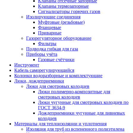
Клапаны отсечные запорные
Клапаны термозапорные
Сигнализаторы горючих газов
Изолирующие соединения
Муфтовые (резьбовые)
Фланцевые
Приварные
Газорегуляторное оборудование
Фильтры
Подводка гибкая для газа
Приборы учёта
Газовые счётчики
Инструмент
Кабель саморегулирующийся
Колонки водоразборные и комплектующие
Люки, дождеприемники
Люки для смотровых колодцев
Люки полимерно-композитные для
смотровых колодцев
Люки чугунные для смотровых колодцев по
ГОСТ 3634-9
Дождеприемники чугунные для ливневых
колодцев
Материалы для теплоизоляции и уплотнения
Изоляция для труб из вспененного полиэтилена