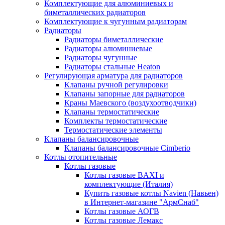
Комплектующие для алюминиевых и
биметаллических радиаторов
Комплектующие к чугунным радиаторам
Радиаторы
Радиаторы биметаллические
Радиаторы алюминиевые
Радиаторы чугунные
Радиаторы стальные Heaton
Регулирующая арматура для радиаторов
Клапаны ручной регулировки
Клапаны запорные для радиаторов
Краны Маевского (воздухоотводчики)
Клапаны термостатические
Комплекты термостатические
Термостатические элементы
Клапаны балансировочные
Клапаны балансировочные Cimberio
Котлы отопительные
Котлы газовые
Котлы газовые BAXI и
комплектующие (Италия)
Купить газовые котлы Navien (Навьен)
в Интернет-магазине "АрмСнаб"
Котлы газовые АОГВ
Котлы газовые Лемакс