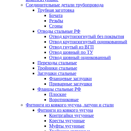
Соединительные детали трубопровода
Трубная заготовка
Бочата
Резьбы
Сгоны
Отводы стальные РФ
Отвод крутоизогнутый без покрытия
Отвод крутоизогнутый оцинкованный
Отвод гнутый из ВГП
Отвод шовный по ТУ
Отвод шовный оцинкованный
Переходы стальные
Тройники стальные
Заглушки стальные
Фланцевые заглушки
Приварные заглушки
Фланцы стальные РФ
Плоские
Воротниковые
Фитинги из ковкого чугуна, латуни и стали
Фитинги из ковкого чугуна
Контргайки чугунные
Кресты чугунные
Муфты чугунные