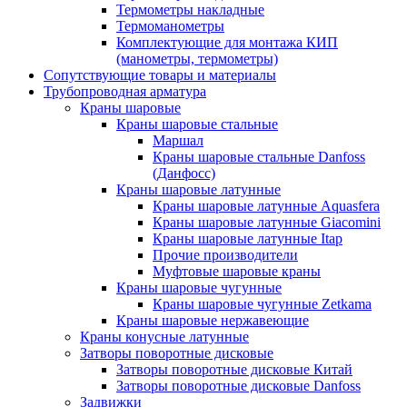
Термометры накладные
Термоманометры
Комплектующие для монтажа КИП
(манометры, термометры)
Сопутствующие товары и материалы
Трубопроводная арматура
Краны шаровые
Краны шаровые стальные
Маршал
Краны шаровые стальные Danfoss
(Данфосс)
Краны шаровые латунные
Краны шаровые латунные Aquasfera
Краны шаровые латунные Giacomini
Краны шаровые латунные Itap
Прочие производители
Муфтовые шаровые краны
Краны шаровые чугунные
Краны шаровые чугунные Zetkama
Краны шаровые нержавеющие
Краны конусные латунные
Затворы поворотные дисковые
Затворы поворотные дисковые Китай
Затворы поворотные дисковые Danfoss
Задвижки