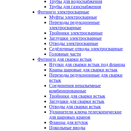
Трубы для водоснабжения
Трубы для газоснабжения
Фитинги электросварные
Муфты электросварные
Переходы редукционные
электросварные
Тройники электросварные
Заглушки электросварные
Отводы электросварные
Седёлочные отводы электросварные
Головные части
Фитинги для сварки встык
Втулки для сварки встык под фланцы
Краны шаровые для сварки встык
Переходы редукционные для сварки
встык
Соединения неразъемные
комбинированные
Тройники для сварки встык
Заглушки для сварки встык
Отводы для сварки встык
Удлинители ключа телескопические
для шаровых кранов
Фланцы для втулок
Цокольные вводы