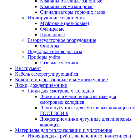
Клапаны отсечные запорные
Клапаны термозапорные
Сигнализаторы горючих газов
Изолирующие соединения
Муфтовые (резьбовые)
Фланцевые
Приварные
Газорегуляторное оборудование
Фильтры
Подводка гибкая для газа
Приборы учёта
Газовые счётчики
Инструмент
Кабель саморегулирующийся
Колонки водоразборные и комплектующие
Люки, дождеприемники
Люки для смотровых колодцев
Люки полимерно-композитные для
смотровых колодцев
Люки чугунные для смотровых колодцев по
ГОСТ 3634-9
Дождеприемники чугунные для ливневых
колодцев
Материалы для теплоизоляции и уплотнения
Изоляция для труб из вспененного полиэтилена