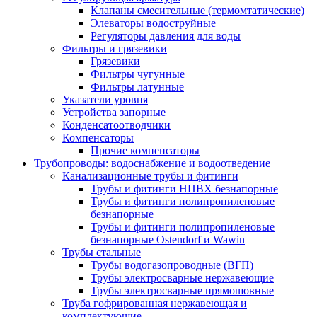
Клапаны смесительные (термомтатические)
Элеваторы водоструйные
Регуляторы давления для воды
Фильтры и грязевики
Грязевики
Фильтры чугунные
Фильтры латунные
Указатели уровня
Устройства запорные
Конденсатоотводчики
Компенсаторы
Прочие компенсаторы
Трубопроводы: водоснабжение и водоотведение
Канализационные трубы и фитинги
Трубы и фитинги НПВХ безнапорные
Трубы и фитинги полипропиленовые
безнапорные
Трубы и фитинги полипропиленовые
безнапорные Ostendorf и Wawin
Трубы стальные
Трубы водогазопроводные (ВГП)
Трубы электросварные нержавеющие
Трубы электросварные прямошовные
Труба гофрированная нержавеющая и
комплектующие