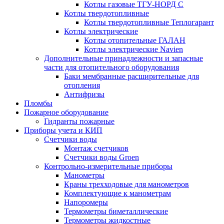
Котлы газовые ТГУ-НОРД С
Котлы твердотопливные
Котлы твердотопливные Теплогарант
Котлы электрические
Котлы отопительные ГАЛАН
Котлы электрические Navien
Дополнительные принадлежности и запасные
части для отопительного оборудования
Баки мембранные расширительные для
отопления
Антифризы
Пломбы
Пожарное оборудование
Гидранты пожарные
Приборы учета и КИП
Счетчики воды
Монтаж счетчиков
Счетчики воды Groen
Контрольно-измерительные приборы
Манометры
Краны трехходовые для манометров
Комплектующие к манометрам
Напоромеры
Термометры биметаллические
Термометры жидкостные