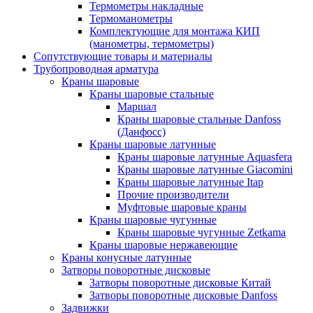
Термометры накладные
Термоманометры
Комплектующие для монтажа КИП
(манометры, термометры)
Сопутствующие товары и материалы
Трубопроводная арматура
Краны шаровые
Краны шаровые стальные
Маршал
Краны шаровые стальные Danfoss
(Данфосс)
Краны шаровые латунные
Краны шаровые латунные Aquasfera
Краны шаровые латунные Giacomini
Краны шаровые латунные Itap
Прочие производители
Муфтовые шаровые краны
Краны шаровые чугунные
Краны шаровые чугунные Zetkama
Краны шаровые нержавеющие
Краны конусные латунные
Затворы поворотные дисковые
Затворы поворотные дисковые Китай
Затворы поворотные дисковые Danfoss
Задвижки