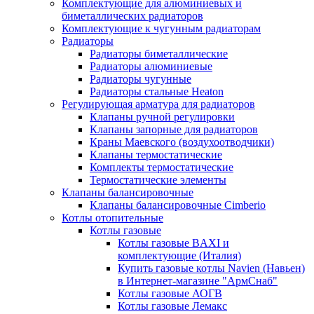
Комплектующие для алюминиевых и
биметаллических радиаторов
Комплектующие к чугунным радиаторам
Радиаторы
Радиаторы биметаллические
Радиаторы алюминиевые
Радиаторы чугунные
Радиаторы стальные Heaton
Регулирующая арматура для радиаторов
Клапаны ручной регулировки
Клапаны запорные для радиаторов
Краны Маевского (воздухоотводчики)
Клапаны термостатические
Комплекты термостатические
Термостатические элементы
Клапаны балансировочные
Клапаны балансировочные Cimberio
Котлы отопительные
Котлы газовые
Котлы газовые BAXI и
комплектующие (Италия)
Купить газовые котлы Navien (Навьен)
в Интернет-магазине "АрмСнаб"
Котлы газовые АОГВ
Котлы газовые Лемакс