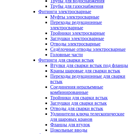
Трубы для водоснабжения
Трубы для газоснабжения
Фитинги электросварные
Муфты электросварные
Переходы редукционные
электросварные
Тройники электросварные
Заглушки электросварные
Отводы электросварные
Седёлочные отводы электросварные
Головные части
Фитинги для сварки встык
Втулки для сварки встык под фланцы
Краны шаровые для сварки встык
Переходы редукционные для сварки
встык
Соединения неразъемные
комбинированные
Тройники для сварки встык
Заглушки для сварки встык
Отводы для сварки встык
Удлинители ключа телескопические
для шаровых кранов
Фланцы для втулок
Цокольные вводы