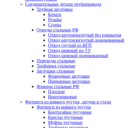
Соединительные детали трубопровода
Трубная заготовка
Бочата
Резьбы
Сгоны
Отводы стальные РФ
Отвод крутоизогнутый без покрытия
Отвод крутоизогнутый оцинкованный
Отвод гнутый из ВГП
Отвод шовный по ТУ
Отвод шовный оцинкованный
Переходы стальные
Тройники стальные
Заглушки стальные
Фланцевые заглушки
Приварные заглушки
Фланцы стальные РФ
Плоские
Воротниковые
Фитинги из ковкого чугуна, латуни и стали
Фитинги из ковкого чугуна
Контргайки чугунные
Кресты чугунные
Муфты чугунные
Тройники чугунные