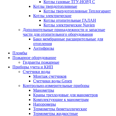
Котлы газовые ТГУ-НОРД С
Котлы твердотопливные
Котлы твердотопливные Теплогарант
Котлы электрические
Котлы отопительные ГАЛАН
Котлы электрические Navien
Дополнительные принадлежности и запасные
части для отопительного оборудования
Баки мембранные расширительные для
отопления
Антифризы
Пломбы
Пожарное оборудование
Гидранты пожарные
Приборы учета и КИП
Счетчики воды
Монтаж счетчиков
Счетчики воды Groen
Контрольно-измерительные приборы
Манометры
Краны трехходовые для манометров
Комплектующие к манометрам
Напоромеры
Термометры биметаллические
Термометры жидкостные