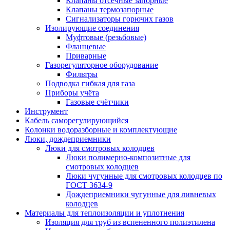
Клапаны отсечные запорные
Клапаны термозапорные
Сигнализаторы горючих газов
Изолирующие соединения
Муфтовые (резьбовые)
Фланцевые
Приварные
Газорегуляторное оборудование
Фильтры
Подводка гибкая для газа
Приборы учёта
Газовые счётчики
Инструмент
Кабель саморегулирующийся
Колонки водоразборные и комплектующие
Люки, дождеприемники
Люки для смотровых колодцев
Люки полимерно-композитные для
смотровых колодцев
Люки чугунные для смотровых колодцев по
ГОСТ 3634-9
Дождеприемники чугунные для ливневых
колодцев
Материалы для теплоизоляции и уплотнения
Изоляция для труб из вспененного полиэтилена