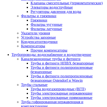
Клапаны смесительные (термомтатические)
Элеваторы водоструйные
Регуляторы давления для воды
Фильтры и грязевики
Грязевики
Фильтры чугунные
Фильтры латунные
Указатели уровня
Устройства запорные
Конденсатоотводчики
Компенсаторы
Прочие компенсаторы
Трубопроводы: водоснабжение и водоотведение
Канализационные трубы и фитинги
Трубы и фитинги НПВХ безнапорные
Трубы и фитинги полипропиленовые
безнапорные
Трубы и фитинги полипропиленовые
безнапорные Ostendorf и Wawin
Трубы стальные
Трубы водогазопроводные (ВГП)
Трубы электросварные нержавеющие
Трубы электросварные прямошовные
Труба гофрированная нержавеющая и
комплектующие