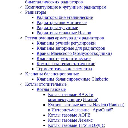
биметаллических радиаторов
Комплектующие к чугунным радиаторам
Радиаторы
Радиаторы биметаллические
Радиаторы алюминиевые
Радиаторы чугунные
Радиаторы стальные Heaton
Регулирующая арматура для радиаторов
Клапаны ручной регулировки
Клапаны запорные для радиаторов
Краны Маевского (воздухоотводчики)
Клапаны термостатические
Комплекты термостатические
Термостатические элементы
Клапаны балансировочные
Клапаны балансировочные Cimberio
Котлы отопительные
Котлы газовые
Котлы газовые BAXI и
комплектующие (Италия)
Купить газовые котлы Navien (Навьен)
в Интернет-магазине "АрмСнаб"
Котлы газовые АОГВ
Котлы газовые Лемакс
Котлы газовые ТГУ-НОРД С