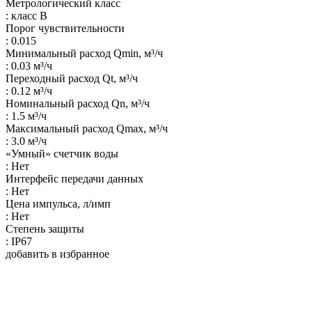
Метрологический класс
: класс B
Порог чувствительности
: 0.015
Минимальный расход Qmin, м³/ч
: 0.03 м³/ч
Переходный расход Qt, м³/ч
: 0.12 м³/ч
Номинальный расход Qn, м³/ч
: 1.5 м³/ч
Максимальный расход Qmax, м³/ч
: 3.0 м³/ч
«Умный» счетчик воды
: Нет
Интерфейс передачи данных
: Нет
Цена импульса, л/имп
: Нет
Степень защиты
: IP67
добавить в избранное