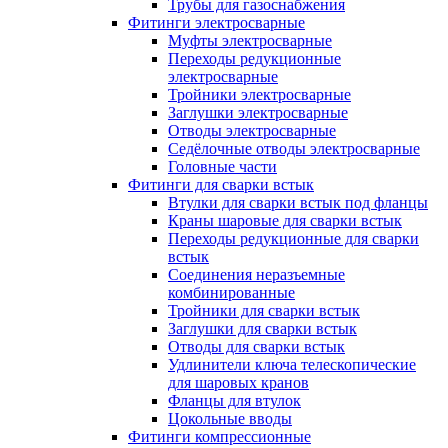
Трубы для газоснабжения
Фитинги электросварные
Муфты электросварные
Переходы редукционные
электросварные
Тройники электросварные
Заглушки электросварные
Отводы электросварные
Седёлочные отводы электросварные
Головные части
Фитинги для сварки встык
Втулки для сварки встык под фланцы
Краны шаровые для сварки встык
Переходы редукционные для сварки
встык
Соединения неразъемные
комбинированные
Тройники для сварки встык
Заглушки для сварки встык
Отводы для сварки встык
Удлинители ключа телескопические
для шаровых кранов
Фланцы для втулок
Цокольные вводы
Фитинги компрессионные