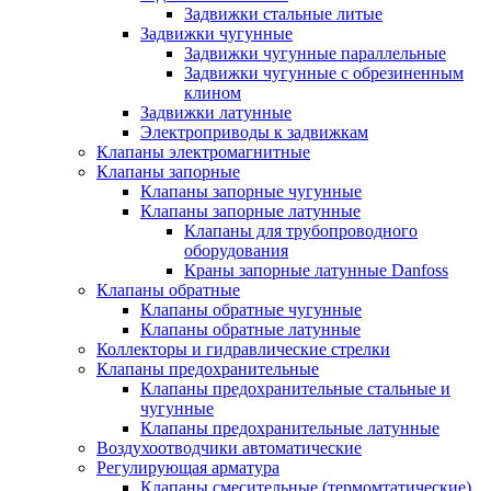
Задвижки стальные литые
Задвижки чугунные
Задвижки чугунные параллельные
Задвижки чугунные с обрезиненным
клином
Задвижки латунные
Электроприводы к задвижкам
Клапаны электромагнитные
Клапаны запорные
Клапаны запорные чугунные
Клапаны запорные латунные
Клапаны для трубопроводного
оборудования
Краны запорные латунные Danfoss
Клапаны обратные
Клапаны обратные чугунные
Клапаны обратные латунные
Коллекторы и гидравлические стрелки
Клапаны предохранительные
Клапаны предохранительные стальные и
чугунные
Клапаны предохранительные латунные
Воздухоотводчики автоматические
Регулирующая арматура
Клапаны смесительные (термомтатические)