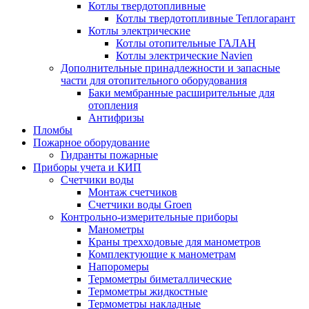
Котлы твердотопливные
Котлы твердотопливные Теплогарант
Котлы электрические
Котлы отопительные ГАЛАН
Котлы электрические Navien
Дополнительные принадлежности и запасные
части для отопительного оборудования
Баки мембранные расширительные для
отопления
Антифризы
Пломбы
Пожарное оборудование
Гидранты пожарные
Приборы учета и КИП
Счетчики воды
Монтаж счетчиков
Счетчики воды Groen
Контрольно-измерительные приборы
Манометры
Краны трехходовые для манометров
Комплектующие к манометрам
Напоромеры
Термометры биметаллические
Термометры жидкостные
Термометры накладные