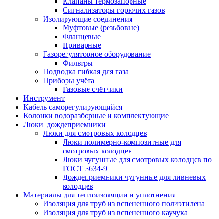
Клапаны термозапорные
Сигнализаторы горючих газов
Изолирующие соединения
Муфтовые (резьбовые)
Фланцевые
Приварные
Газорегуляторное оборудование
Фильтры
Подводка гибкая для газа
Приборы учёта
Газовые счётчики
Инструмент
Кабель саморегулирующийся
Колонки водоразборные и комплектующие
Люки, дождеприемники
Люки для смотровых колодцев
Люки полимерно-композитные для
смотровых колодцев
Люки чугунные для смотровых колодцев по
ГОСТ 3634-9
Дождеприемники чугунные для ливневых
колодцев
Материалы для теплоизоляции и уплотнения
Изоляция для труб из вспененного полиэтилена
Изоляция для труб из вспененного каучука