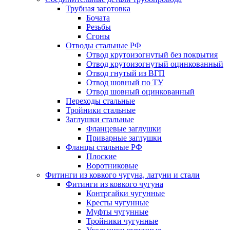
Трубная заготовка
Бочата
Резьбы
Сгоны
Отводы стальные РФ
Отвод крутоизогнутый без покрытия
Отвод крутоизогнутый оцинкованный
Отвод гнутый из ВГП
Отвод шовный по ТУ
Отвод шовный оцинкованный
Переходы стальные
Тройники стальные
Заглушки стальные
Фланцевые заглушки
Приварные заглушки
Фланцы стальные РФ
Плоские
Воротниковые
Фитинги из ковкого чугуна, латуни и стали
Фитинги из ковкого чугуна
Контргайки чугунные
Кресты чугунные
Муфты чугунные
Тройники чугунные