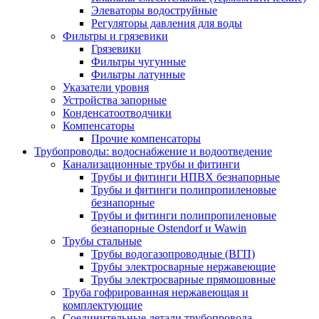
Элеваторы водоструйные
Регуляторы давления для воды
Фильтры и грязевики
Грязевики
Фильтры чугунные
Фильтры латунные
Указатели уровня
Устройства запорные
Конденсатоотводчики
Компенсаторы
Прочие компенсаторы
Трубопроводы: водоснабжение и водоотведение
Канализационные трубы и фитинги
Трубы и фитинги НПВХ безнапорные
Трубы и фитинги полипропиленовые
безнапорные
Трубы и фитинги полипропиленовые
безнапорные Ostendorf и Wawin
Трубы стальные
Трубы водогазопроводные (ВГП)
Трубы электросварные нержавеющие
Трубы электросварные прямошовные
Труба гофрированная нержавеющая и
комплектующие
Соединительные детали трубопровода