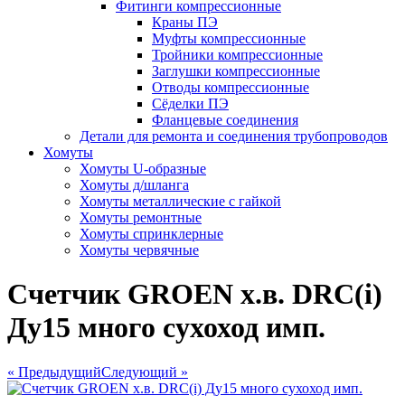
Фитинги компрессионные
Краны ПЭ
Муфты компрессионные
Тройники компрессионные
Заглушки компрессионные
Отводы компрессионные
Сёделки ПЭ
Фланцевые соединения
Детали для ремонта и соединения трубопроводов
Хомуты
Хомуты U-образные
Хомуты д/шланга
Хомуты металлические с гайкой
Хомуты ремонтные
Хомуты спринклерные
Хомуты червячные
Счетчик GROEN х.в. DRC(i)
Ду15 много сухоход имп.
« Предыдущий
Следующий »