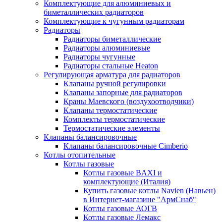
Комплектующие для алюминиевых и
биметаллических радиаторов
Комплектующие к чугунным радиаторам
Радиаторы
Радиаторы биметаллические
Радиаторы алюминиевые
Радиаторы чугунные
Радиаторы стальные Heaton
Регулирующая арматура для радиаторов
Клапаны ручной регулировки
Клапаны запорные для радиаторов
Краны Маевского (воздухоотводчики)
Клапаны термостатические
Комплекты термостатические
Термостатические элементы
Клапаны балансировочные
Клапаны балансировочные Cimberio
Котлы отопительные
Котлы газовые
Котлы газовые BAXI и
комплектующие (Италия)
Купить газовые котлы Navien (Навьен)
в Интернет-магазине "АрмСнаб"
Котлы газовые АОГВ
Котлы газовые Лемакс