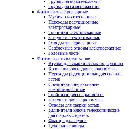
Трубы для водоснабжения
Трубы для газоснабжения
Фитинги электросварные
Муфты электросварные
Переходы редукционные
электросварные
Тройники электросварные
Заглушки электросварные
Отводы электросварные
Седёлочные отводы электросварные
Головные части
Фитинги для сварки встык
Втулки для сварки встык под фланцы
Краны шаровые для сварки встык
Переходы редукционные для сварки
встык
Соединения неразъемные
комбинированные
Тройники для сварки встык
Заглушки для сварки встык
Отводы для сварки встык
Удлинители ключа телескопические
для шаровых кранов
Фланцы для втулок
Цокольные вводы