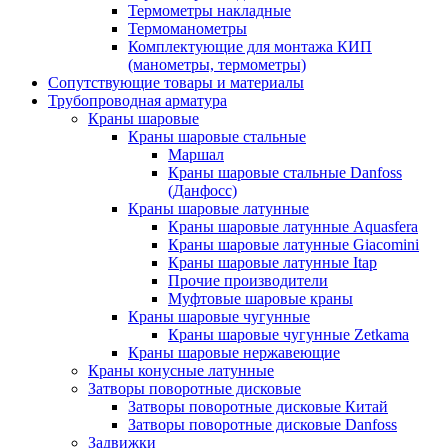
Термометры накладные
Термоманометры
Комплектующие для монтажа КИП
(манометры, термометры)
Сопутствующие товары и материалы
Трубопроводная арматура
Краны шаровые
Краны шаровые стальные
Маршал
Краны шаровые стальные Danfoss
(Данфосс)
Краны шаровые латунные
Краны шаровые латунные Aquasfera
Краны шаровые латунные Giacomini
Краны шаровые латунные Itap
Прочие производители
Муфтовые шаровые краны
Краны шаровые чугунные
Краны шаровые чугунные Zetkama
Краны шаровые нержавеющие
Краны конусные латунные
Затворы поворотные дисковые
Затворы поворотные дисковые Китай
Затворы поворотные дисковые Danfoss
Задвижки