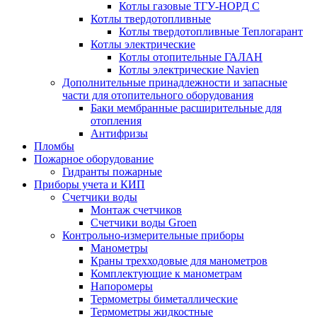
Котлы газовые ТГУ-НОРД С
Котлы твердотопливные
Котлы твердотопливные Теплогарант
Котлы электрические
Котлы отопительные ГАЛАН
Котлы электрические Navien
Дополнительные принадлежности и запасные
части для отопительного оборудования
Баки мембранные расширительные для
отопления
Антифризы
Пломбы
Пожарное оборудование
Гидранты пожарные
Приборы учета и КИП
Счетчики воды
Монтаж счетчиков
Счетчики воды Groen
Контрольно-измерительные приборы
Манометры
Краны трехходовые для манометров
Комплектующие к манометрам
Напоромеры
Термометры биметаллические
Термометры жидкостные