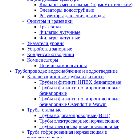
Клапаны смесительные (термомтатические)
Элеваторы водоструйные
Регуляторы давления для воды
Фильтры и грязевики
Грязевики
Фильтры чугунные
Фильтры латунные
Указатели уровня
Устройства запорные
Конденсатоотводчики
Компенсаторы
Прочие компенсаторы
Трубопроводы: водоснабжение и водоотведение
Канализационные трубы и фитинги
Трубы и фитинги НПВХ безнапорные
Трубы и фитинги полипропиленовые
безнапорные
Трубы и фитинги полипропиленовые
безнапорные Ostendorf и Wawin
Трубы стальные
Трубы водогазопроводные (ВГП)
Трубы электросварные нержавеющие
Трубы электросварные прямошовные
Труба гофрированная нержавеющая и
комплектующие