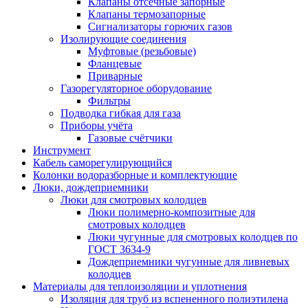
Клапаны отсечные запорные
Клапаны термозапорные
Сигнализаторы горючих газов
Изолирующие соединения
Муфтовые (резьбовые)
Фланцевые
Приварные
Газорегуляторное оборудование
Фильтры
Подводка гибкая для газа
Приборы учёта
Газовые счётчики
Инструмент
Кабель саморегулирующийся
Колонки водоразборные и комплектующие
Люки, дождеприемники
Люки для смотровых колодцев
Люки полимерно-композитные для
смотровых колодцев
Люки чугунные для смотровых колодцев по
ГОСТ 3634-9
Дождеприемники чугунные для ливневых
колодцев
Материалы для теплоизоляции и уплотнения
Изоляция для труб из вспененного полиэтилена