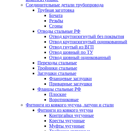
Соединительные детали трубопровода
Трубная заготовка
Бочата
Резьбы
Сгоны
Отводы стальные РФ
Отвод крутоизогнутый без покрытия
Отвод крутоизогнутый оцинкованный
Отвод гнутый из ВГП
Отвод шовный по ТУ
Отвод шовный оцинкованный
Переходы стальные
Тройники стальные
Заглушки стальные
Фланцевые заглушки
Приварные заглушки
Фланцы стальные РФ
Плоские
Воротниковые
Фитинги из ковкого чугуна, латуни и стали
Фитинги из ковкого чугуна
Контргайки чугунные
Кресты чугунные
Муфты чугунные