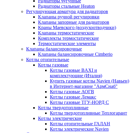
Радиаторы чугунные
Радиаторы стальные Heaton
Регулирующая арматура для радиаторов
Клапаны ручной регулировки
Клапаны запорные для радиаторов
Краны Маевского (воздухоотводчики)
Клапаны термостатические
Комплекты термостатические
Термостатические элементы
Клапаны балансировочные
Клапаны балансировочные Cimberio
Котлы отопительные
Котлы газовые
Котлы газовые BAXI и
комплектующие (Италия)
Купить газовые котлы Navien (Навьен)
в Интернет-магазине "АрмСнаб"
Котлы газовые АОГВ
Котлы газовые Лемакс
Котлы газовые ТГУ-НОРД С
Котлы твердотопливные
Котлы твердотопливные Теплогарант
Котлы электрические
Котлы отопительные ГАЛАН
Котлы электрические Navien