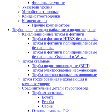
Фильтры латунные
Указатели уровня
Устройства запорные
Конденсатоотводчики
Компенсаторы
Прочие компенсаторы
Трубопроводы: водоснабжение и водоотведение
Канализационные трубы и фитинги
Трубы и фитинги НПВХ безнапорные
Трубы и фитинги полипропиленовые
безнапорные
Трубы и фитинги полипропиленовые
безнапорные Ostendorf и Wawin
Трубы стальные
Трубы водогазопроводные (ВГП)
Трубы электросварные нержавеющие
Трубы электросварные прямошовные
Труба гофрированная нержавеющая и
комплектующие
Соединительные детали трубопровода
Трубная заготовка
Бочата
Резьбы
Сгоны
Отводы стальные РФ