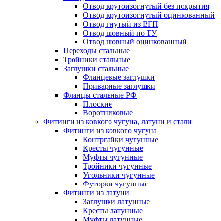
Отвод крутоизогнутый без покрытия
Отвод крутоизогнутый оцинкованный
Отвод гнутый из ВГП
Отвод шовный по ТУ
Отвод шовный оцинкованный
Переходы стальные
Тройники стальные
Заглушки стальные
Фланцевые заглушки
Приварные заглушки
Фланцы стальные РФ
Плоские
Воротниковые
Фитинги из ковкого чугуна, латуни и стали
Фитинги из ковкого чугуна
Контргайки чугунные
Кресты чугунные
Муфты чугунные
Тройники чугунные
Угольники чугунные
Футорки чугунные
Фитинги из латуни
Заглушки латунные
Кресты латунные
Муфты латунные