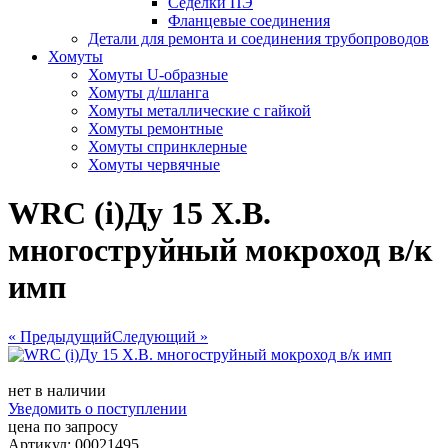
Сёделки ПЭ
Фланцевые соединения
Детали для ремонта и соединения трубопроводов
Хомуты
Хомуты U-образные
Хомуты д/шланга
Хомуты металлические с гайкой
Хомуты ремонтные
Хомуты спринклерные
Хомуты червячные
WRC (i)Ду 15 Х.В.
многоструйный мокроход в/к
имп
« Предыдущий
Следующий »
нет в наличии
Уведомить о поступлении
цена по запросу
Артикул: 00021495