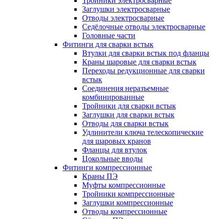
Тройники электросварные
Заглушки электросварные
Отводы электросварные
Седёлочные отводы электросварные
Головные части
Фитинги для сварки встык
Втулки для сварки встык под фланцы
Краны шаровые для сварки встык
Переходы редукционные для сварки
встык
Соединения неразъемные
комбинированные
Тройники для сварки встык
Заглушки для сварки встык
Отводы для сварки встык
Удлинители ключа телескопические
для шаровых кранов
Фланцы для втулок
Цокольные вводы
Фитинги компрессионные
Краны ПЭ
Муфты компрессионные
Тройники компрессионные
Заглушки компрессионные
Отводы компрессионные