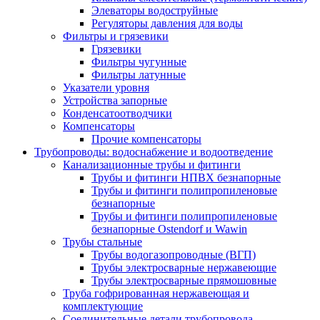
Элеваторы водоструйные
Регуляторы давления для воды
Фильтры и грязевики
Грязевики
Фильтры чугунные
Фильтры латунные
Указатели уровня
Устройства запорные
Конденсатоотводчики
Компенсаторы
Прочие компенсаторы
Трубопроводы: водоснабжение и водоотведение
Канализационные трубы и фитинги
Трубы и фитинги НПВХ безнапорные
Трубы и фитинги полипропиленовые
безнапорные
Трубы и фитинги полипропиленовые
безнапорные Ostendorf и Wawin
Трубы стальные
Трубы водогазопроводные (ВГП)
Трубы электросварные нержавеющие
Трубы электросварные прямошовные
Труба гофрированная нержавеющая и
комплектующие
Соединительные детали трубопровода