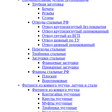
Трубная заготовка
Бочата
Резьбы
Сгоны
Отводы стальные РФ
Отвод крутоизогнутый без покрытия
Отвод крутоизогнутый оцинкованный
Отвод гнутый из ВГП
Отвод шовный по ТУ
Отвод шовный оцинкованный
Переходы стальные
Тройники стальные
Заглушки стальные
Фланцевые заглушки
Приварные заглушки
Фланцы стальные РФ
Плоские
Воротниковые
Фитинги из ковкого чугуна, латуни и стали
Фитинги из ковкого чугуна
Контргайки чугунные
Кресты чугунные
Муфты чугунные
Тройники чугунные