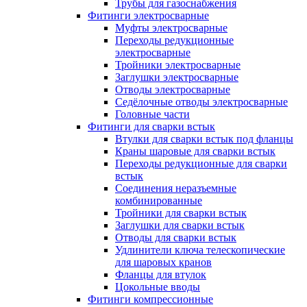
Трубы для газоснабжения
Фитинги электросварные
Муфты электросварные
Переходы редукционные
электросварные
Тройники электросварные
Заглушки электросварные
Отводы электросварные
Седёлочные отводы электросварные
Головные части
Фитинги для сварки встык
Втулки для сварки встык под фланцы
Краны шаровые для сварки встык
Переходы редукционные для сварки
встык
Соединения неразъемные
комбинированные
Тройники для сварки встык
Заглушки для сварки встык
Отводы для сварки встык
Удлинители ключа телескопические
для шаровых кранов
Фланцы для втулок
Цокольные вводы
Фитинги компрессионные