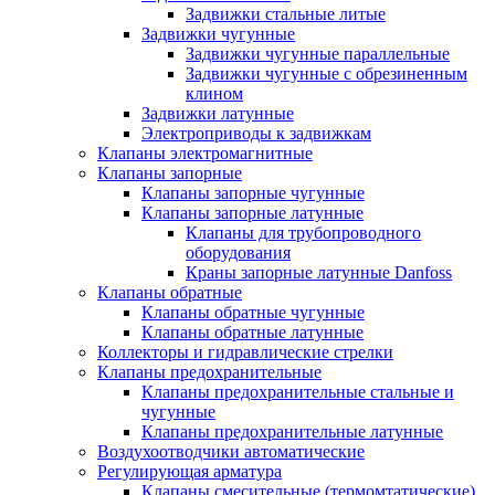
Задвижки стальные литые
Задвижки чугунные
Задвижки чугунные параллельные
Задвижки чугунные с обрезиненным
клином
Задвижки латунные
Электроприводы к задвижкам
Клапаны электромагнитные
Клапаны запорные
Клапаны запорные чугунные
Клапаны запорные латунные
Клапаны для трубопроводного
оборудования
Краны запорные латунные Danfoss
Клапаны обратные
Клапаны обратные чугунные
Клапаны обратные латунные
Коллекторы и гидравлические стрелки
Клапаны предохранительные
Клапаны предохранительные стальные и
чугунные
Клапаны предохранительные латунные
Воздухоотводчики автоматические
Регулирующая арматура
Клапаны смесительные (термомтатические)