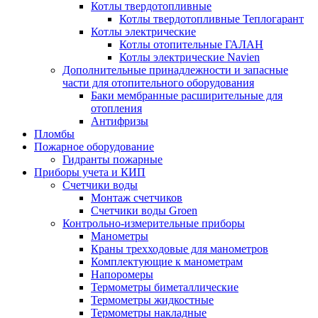
Котлы твердотопливные
Котлы твердотопливные Теплогарант
Котлы электрические
Котлы отопительные ГАЛАН
Котлы электрические Navien
Дополнительные принадлежности и запасные
части для отопительного оборудования
Баки мембранные расширительные для
отопления
Антифризы
Пломбы
Пожарное оборудование
Гидранты пожарные
Приборы учета и КИП
Счетчики воды
Монтаж счетчиков
Счетчики воды Groen
Контрольно-измерительные приборы
Манометры
Краны трехходовые для манометров
Комплектующие к манометрам
Напоромеры
Термометры биметаллические
Термометры жидкостные
Термометры накладные