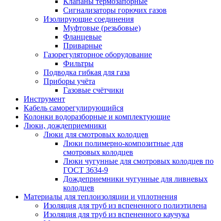
Клапаны термозапорные
Сигнализаторы горючих газов
Изолирующие соединения
Муфтовые (резьбовые)
Фланцевые
Приварные
Газорегуляторное оборудование
Фильтры
Подводка гибкая для газа
Приборы учёта
Газовые счётчики
Инструмент
Кабель саморегулирующийся
Колонки водоразборные и комплектующие
Люки, дождеприемники
Люки для смотровых колодцев
Люки полимерно-композитные для
смотровых колодцев
Люки чугунные для смотровых колодцев по
ГОСТ 3634-9
Дождеприемники чугунные для ливневых
колодцев
Материалы для теплоизоляции и уплотнения
Изоляция для труб из вспененного полиэтилена
Изоляция для труб из вспененного каучука