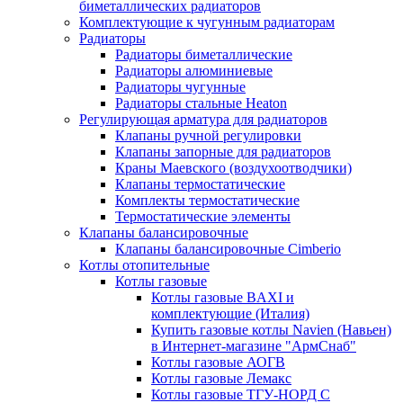
биметаллических радиаторов
Комплектующие к чугунным радиаторам
Радиаторы
Радиаторы биметаллические
Радиаторы алюминиевые
Радиаторы чугунные
Радиаторы стальные Heaton
Регулирующая арматура для радиаторов
Клапаны ручной регулировки
Клапаны запорные для радиаторов
Краны Маевского (воздухоотводчики)
Клапаны термостатические
Комплекты термостатические
Термостатические элементы
Клапаны балансировочные
Клапаны балансировочные Cimberio
Котлы отопительные
Котлы газовые
Котлы газовые BAXI и
комплектующие (Италия)
Купить газовые котлы Navien (Навьен)
в Интернет-магазине "АрмСнаб"
Котлы газовые АОГВ
Котлы газовые Лемакс
Котлы газовые ТГУ-НОРД С