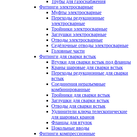
Трубы для газоснабжения
Фитинги электросварные
Муфты электросварные
Переходы редукционные
электросварные
Тройники электросварные
Заглушки электросварные
Отводы электросварные
Седёлочные отводы электросварные
Головные части
Фитинги для сварки встык
Втулки для сварки встык под фланцы
Краны шаровые для сварки встык
Переходы редукционные для сварки
встык
Соединения неразъемные
комбинированные
Тройники для сварки встык
Заглушки для сварки встык
Отводы для сварки встык
Удлинители ключа телескопические
для шаровых кранов
Фланцы для втулок
Цокольные вводы
Фитинги компрессионные