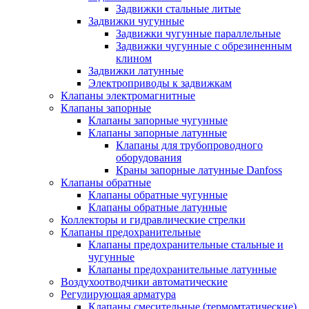
Задвижки стальные литые
Задвижки чугунные
Задвижки чугунные параллельные
Задвижки чугунные с обрезиненным
клином
Задвижки латунные
Электроприводы к задвижкам
Клапаны электромагнитные
Клапаны запорные
Клапаны запорные чугунные
Клапаны запорные латунные
Клапаны для трубопроводного
оборудования
Краны запорные латунные Danfoss
Клапаны обратные
Клапаны обратные чугунные
Клапаны обратные латунные
Коллекторы и гидравлические стрелки
Клапаны предохранительные
Клапаны предохранительные стальные и
чугунные
Клапаны предохранительные латунные
Воздухоотводчики автоматические
Регулирующая арматура
Клапаны смесительные (термомтатические)