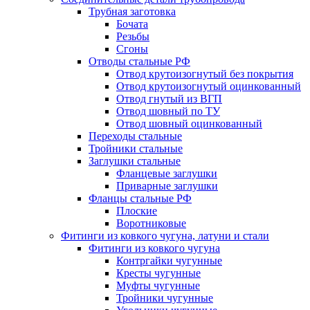
Трубная заготовка
Бочата
Резьбы
Сгоны
Отводы стальные РФ
Отвод крутоизогнутый без покрытия
Отвод крутоизогнутый оцинкованный
Отвод гнутый из ВГП
Отвод шовный по ТУ
Отвод шовный оцинкованный
Переходы стальные
Тройники стальные
Заглушки стальные
Фланцевые заглушки
Приварные заглушки
Фланцы стальные РФ
Плоские
Воротниковые
Фитинги из ковкого чугуна, латуни и стали
Фитинги из ковкого чугуна
Контргайки чугунные
Кресты чугунные
Муфты чугунные
Тройники чугунные