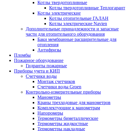
Котлы твердотопливные
Котлы твердотопливные Теплогарант
Котлы электрические
Котлы отопительные ГАЛАН
Котлы электрические Navien
Дополнительные принадлежности и запасные
части для отопительного оборудования
Баки мембранные расширительные для
отопления
Антифризы
Пломбы
Пожарное оборудование
Гидранты пожарные
Приборы учета и КИП
Счетчики воды
Монтаж счетчиков
Счетчики воды Groen
Контрольно-измерительные приборы
Манометры
Краны трехходовые для манометров
Комплектующие к манометрам
Напоромеры
Термометры биметаллические
Термометры жидкостные
Термометры накладные