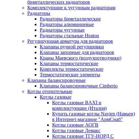
биметаллических радиаторов
Комплектующие к чугунным радиаторам
Радиаторы
Радиаторы биметаллические
Радиаторы алюминиевые
Радиаторы чугунные
Радиаторы стальные Heaton
Регулирующая арматура для радиаторов
Клапаны ручной регулировки
Клапаны запорные для радиаторов
Краны Маевского (воздухоотводчики)
Клапаны термостатические
Комплекты термостатические
Термостатические элементы
Клапаны балансировочные
Клапаны балансировочные Cimberio
Котлы отопительные
Котлы газовые
Котлы газовые BAXI и
комплектующие (Италия)
Купить газовые котлы Navien (Навьен)
в Интернет-магазине "АрмСнаб"
Котлы газовые АОГВ
Котлы газовые Лемакс
Котлы газовые ТГУ-НОРД С