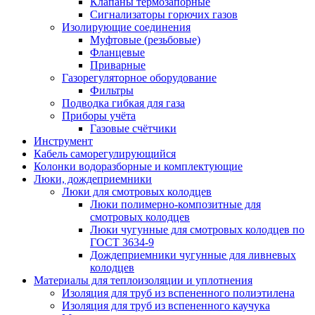
Клапаны термозапорные
Сигнализаторы горючих газов
Изолирующие соединения
Муфтовые (резьбовые)
Фланцевые
Приварные
Газорегуляторное оборудование
Фильтры
Подводка гибкая для газа
Приборы учёта
Газовые счётчики
Инструмент
Кабель саморегулирующийся
Колонки водоразборные и комплектующие
Люки, дождеприемники
Люки для смотровых колодцев
Люки полимерно-композитные для
смотровых колодцев
Люки чугунные для смотровых колодцев по
ГОСТ 3634-9
Дождеприемники чугунные для ливневых
колодцев
Материалы для теплоизоляции и уплотнения
Изоляция для труб из вспененного полиэтилена
Изоляция для труб из вспененного каучука