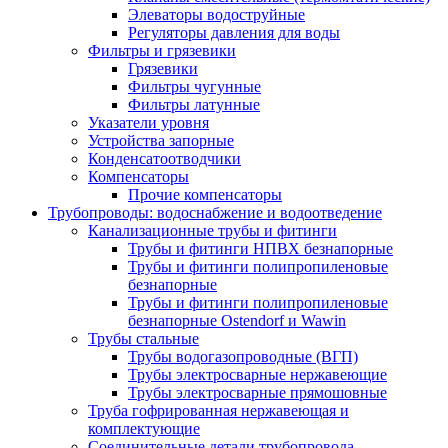
Элеваторы водоструйные
Регуляторы давления для воды
Фильтры и грязевики
Грязевики
Фильтры чугунные
Фильтры латунные
Указатели уровня
Устройства запорные
Конденсатоотводчики
Компенсаторы
Прочие компенсаторы
Трубопроводы: водоснабжение и водоотведение
Канализационные трубы и фитинги
Трубы и фитинги НПВХ безнапорные
Трубы и фитинги полипропиленовые
безнапорные
Трубы и фитинги полипропиленовые
безнапорные Ostendorf и Wawin
Трубы стальные
Трубы водогазопроводные (ВГП)
Трубы электросварные нержавеющие
Трубы электросварные прямошовные
Труба гофрированная нержавеющая и
комплектующие
Соединительные детали трубопровода